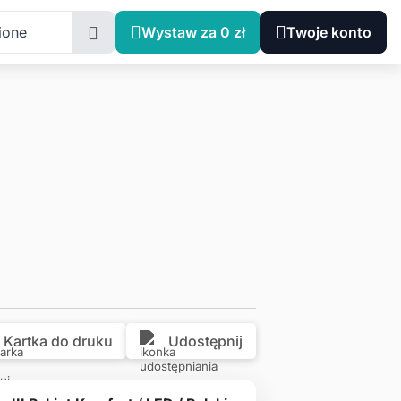
ie, Katowice, Wojciecha Korfantego 138A
ione
Wystaw za 0 zł
Twoje konto
Kartka do druku
Udostępnij