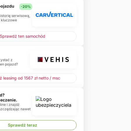
 pojazdu
-20%
historię serwisową,
e kluczowe
Sprawdź ten samochód
zystać z
ten pojazd?
 leasing od 1567 zł netto / msc
d?
ieczenie.
ine i znajdź
oszczędzając nawet
Sprawdź teraz