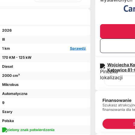
2026
III
1 km
Sprawdź
170 KM - 125 kW
Wojciecha Ko
Diesel
Katowice
81-
2000 cm³
Mikrobus
Automatyczna
Finansowanie
9
Szukasz atrakcyjn
finansowania dla t
Szary
Polska