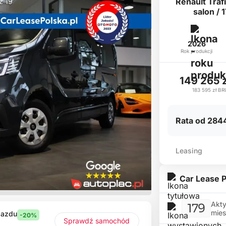
Renault Trafi
 z 19
salon /
2026
Rok produkcji
149 265 
183 595 zł
BR
Rata od 2844
Leasing
Car Lease P
Akty
179
mies
jazdu
-20%
Sprawdź samochód