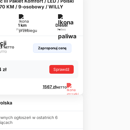
c III Pakiet Komfort / LED / Polski
 170 KM / 9-osobowy / WILLY
1 km
Diesel
Przebieg
Paliwo
zł
NETTO
Zaproponuj cenę
UTTO
 zł
Sprawdź
1567 zł
NETTO
olska
wnych ogłoszeń w ostatnich 6
iącach