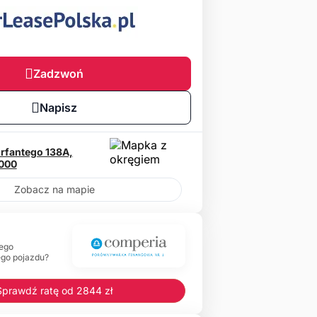
Zadzwoń
Napisz
rfantego 138A,
000
Zobacz na mapie
ego
ego pojazdu?
Sprawdź ratę od 2844 zł