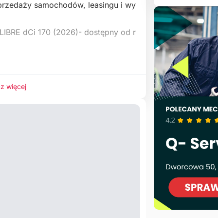
 sprzedaży samochodów, leasingu i wy
IBRE dCi 170 (2026)- dostępny od r
z więcej