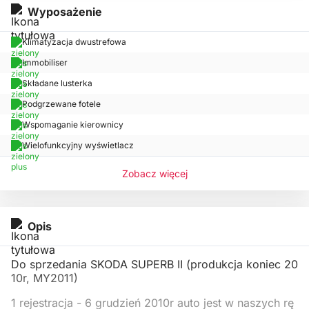
Wyposażenie
Klimatyzacja dwustrefowa
Immobiliser
Składane lusterka
Podgrzewane fotele
Wspomaganie kierownicy
Wielofunkcyjny wyświetlacz
Zobacz więcej
Opis
Do sprzedania SKODA SUPERB II (produkcja koniec 20
10r, MY2011)
1 rejestracja - 6 grudzień 2010r auto jest w naszych rę