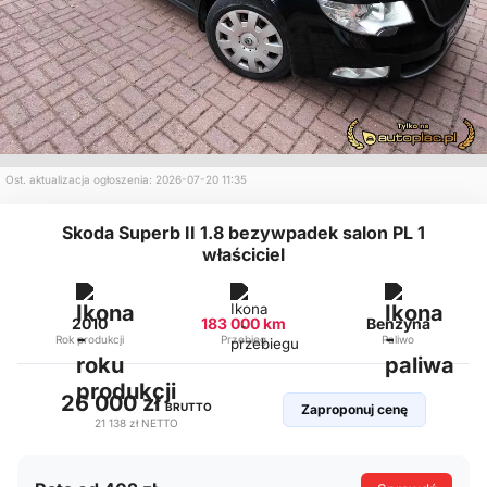
Ost. aktualizacja ogłoszenia: 2026-07-20 11:35
Skoda Superb II 1.8 bezywpadek salon PL 1
właściciel
2010
183 000 km
Benzyna
Rok produkcji
Przebieg
Paliwo
26 000 zł
BRUTTO
Zaproponuj cenę
21 138 zł
NETTO