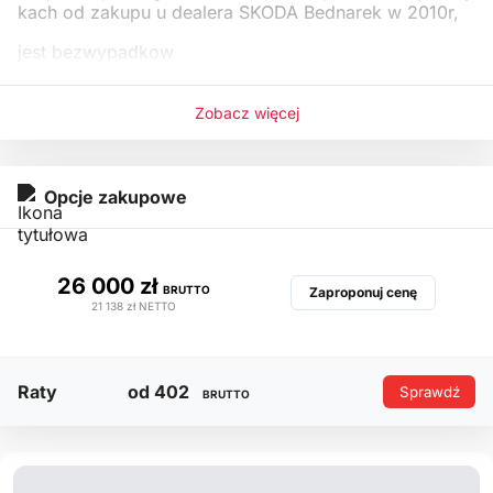
kach od zakupu u dealera SKODA Bednarek w 2010r,
jest bezwypadkow
Zobacz więcej
Opcje zakupowe
26 000 zł
BRUTTO
Zaproponuj cenę
21 138 zł
NETTO
Raty
od 402
Sprawdź
BRUTTO