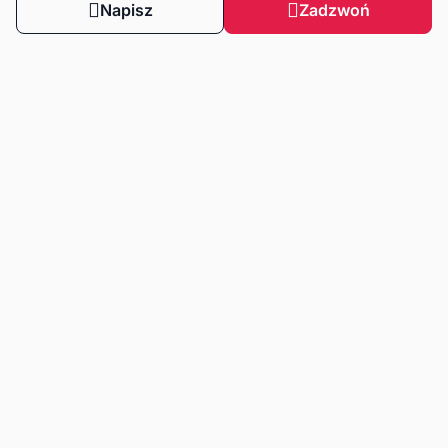
Napisz
Zadzwoń
Obserwuj nas
Dla klientów
Dla klientów biznesowych
Strefa wiedzy
Zasady korzystania