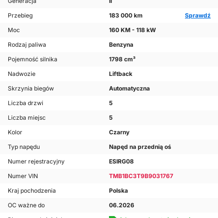
Generacja
II
Przebieg
183 000 km
Sprawdź
Moc
160 KM - 118 kW
Rodzaj paliwa
Benzyna
Pojemność silnika
1798 cm³
Nadwozie
Liftback
Skrzynia biegów
Automatyczna
Liczba drzwi
5
Liczba miejsc
5
Kolor
Czarny
Typ napędu
Napęd na przednią oś
Numer rejestracyjny
ESIRG08
Numer VIN
TMB1BC3T9B9031767
Kraj pochodzenia
Polska
OC ważne do
06.2026