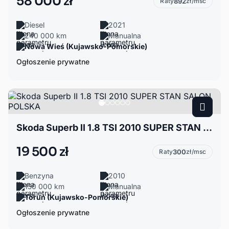
58 000 zł
Raty
892
zł/msc
Diesel
2021
240 000 km
Manualna
Nowa Wieś (Kujawsko-Pomorskie)
Ogłoszenie prywatne
Skoda Superb II 1.8 TSI 2010 SUPER STAN SALON POLSKA
19 500 zł
Raty
300
zł/msc
Benzyna
2010
150 000 km
Manualna
Toruń (Kujawsko-Pomorskie)
Ogłoszenie prywatne