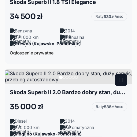
Skoda Superb II 1.8 TSI Elegance
34 500 zł
Raty
530
zł/msc
Benzyna
2014
271 000 km
Manualna
Drewno (Kujawsko-Pomorskie)
Ogłoszenie prywatne
Skoda Superb II 2.0 Bardzo dobry stan, duży serwis, przebieg autostradowy
35 000 zł
Raty
538
zł/msc
Diesel
2014
270 000 km
Automatyczna
Mogilno (Kujawsko-Pomorskie)