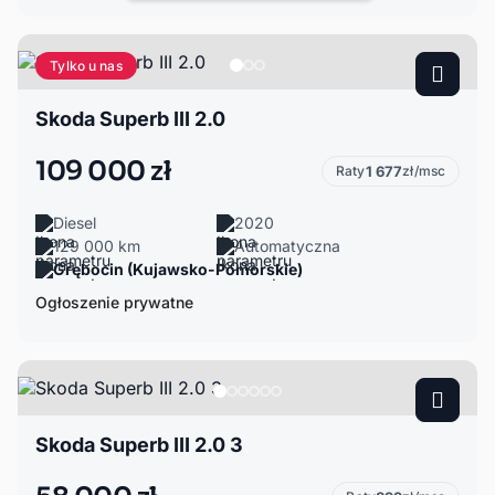
Tylko u nas
Skoda Superb III 2.0
109 000 zł
Raty
1 677
zł/msc
Diesel
2020
129 000 km
Automatyczna
Grębocin (Kujawsko-Pomorskie)
Ogłoszenie prywatne
Skoda Superb III 2.0 3