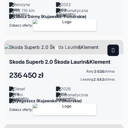
Benzyna
2022
162 110 km
Automatyczna
Lubicz Górny (Kujawsko-Pomorskie)
Zobacz oferty:
Skoda Superb 2.0 Škoda Laurin&Klement
Raty
3 638
zł/msc
236 450 zł
Leasing
2 443
zł/msc
Diesel
2026
5 km
Automatyczna
Bydgoszcz (Kujawsko-Pomorskie)
Zobacz oferty: