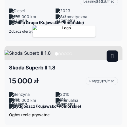
Leasing
850
zł/msc
Diesel
2023
163 000 km
Automatyczna
Dolna Grupa (Kujawsko-Pomorskie)
Zobacz oferty:
Skoda Superb II 1.8
15 000 zł
Raty
231
zł/msc
Benzyna
2010
130 000 km
Manualna
Bydgoszcz (Kujawsko-Pomorskie)
Ogłoszenie prywatne