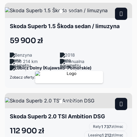
Skoda Superb 1.5 Škoda sedan / limuzyna
59 900 zł
Benzyna
2018
150 214 km
Manualna
Lubicz Dolny (Kujawsko-Pomorskie)
Zobacz oferty:
Skoda Superb 2.0 TSI Ambition DSG
Raty
1 737
zł/msc
112 900 zł
Leasing
1 212
zł/msc