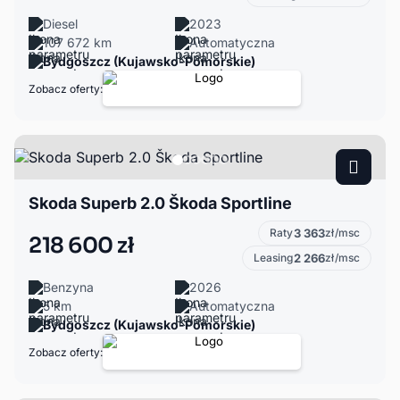
Diesel
2023
107 672 km
Automatyczna
Bydgoszcz (Kujawsko-Pomorskie)
Zobacz oferty:
Skoda Superb 2.0 Škoda Sportline
Raty
3 363
zł/msc
218 600 zł
Leasing
2 266
zł/msc
Benzyna
2026
5 km
Automatyczna
Bydgoszcz (Kujawsko-Pomorskie)
Zobacz oferty: