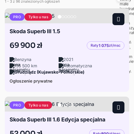
1
- 3
z 96 znalezionych ogłoszeń
Tylko u nas
PRO
Skoda Superb III 1.5
69 900 zł
Raty
1 075
zł/msc
Benzyna
2021
155 500 km
Automatyczna
Grudziądz (Kujawsko-Pomorskie)
Ogłoszenie prywatne
Tylko u nas
PRO
Skoda Superb III 1.6 Edycja specjalna
52 000 zł
Raty
800
zł/msc