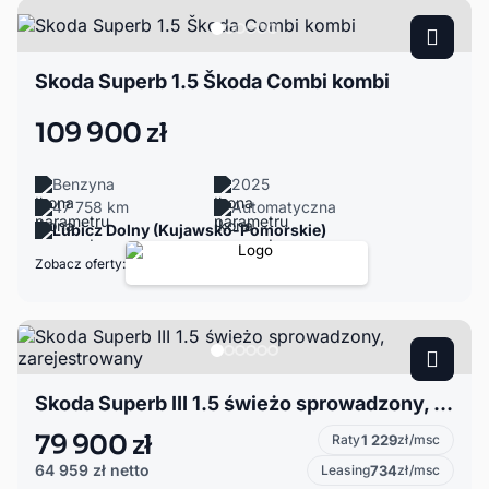
Skoda Superb 1.5 Škoda Combi kombi
109 900 zł
Benzyna
2025
47 758 km
Automatyczna
Lubicz Dolny (Kujawsko-Pomorskie)
Zobacz oferty:
Skoda Superb III 1.5 świeżo sprowadzony, zarejestrowany
79 900 zł
Raty
1 229
zł/msc
64 959 zł
netto
Leasing
734
zł/msc