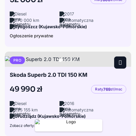
Diesel
2017
270 000 km
Automatyczna
Bydgoszcz (Kujawsko-Pomorskie)
Ogłoszenie prywatne
PRO
Skoda Superb 2.0 TDI 150 KM
49 990 zł
Raty
769
zł/msc
Diesel
2016
225 155 km
Automatyczna
Grudziądz (Kujawsko-Pomorskie)
Zobacz oferty: