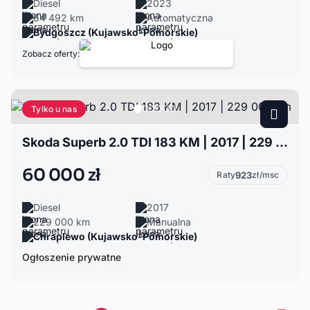
Diesel
2023
64 492 km
Automatyczna
Bydgoszcz (Kujawsko-Pomorskie)
Zobacz oferty:
Tylko u nas
Skoda Superb 2.0 TDI 183 KM | 2017 | 229 000 km
60 000 zł
Raty
923
zł/msc
Diesel
2017
229 000 km
Manualna
Chraplewo (Kujawsko-Pomorskie)
Ogłoszenie prywatne