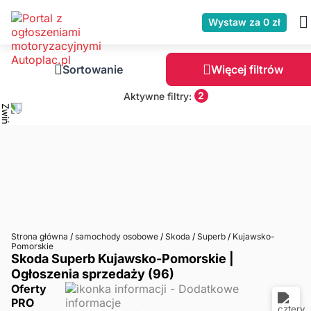
Wystaw za 0 zł
Sortowanie
Więcej filtrów
2
Aktywne filtry:
Strona główna
/
samochody osobowe
/
Skoda
/
Superb
/
Kujawsko-
Pomorskie
Skoda Superb Kujawsko-Pomorskie |
Ogłoszenia sprzedaży (96)
Oferty
PRO