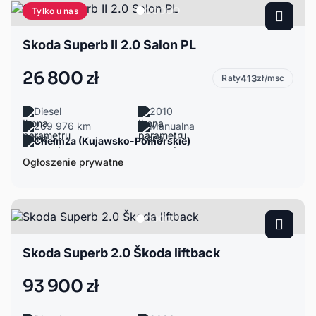
Tylko u nas
Skoda Superb II 2.0 Salon PL
26 800 zł
Raty
413
zł/msc
Diesel
2010
269 976 km
Manualna
Chełmża (Kujawsko-Pomorskie)
Ogłoszenie prywatne
Skoda Superb 2.0 Škoda liftback
93 900 zł