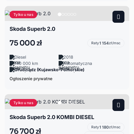
Tylko u nas
Skoda Superb 2.0
75 000 zł
Raty
1 154
zł/msc
Diesel
2018
140 000 km
Automatyczna
Grudziądz (Kujawsko-Pomorskie)
Ogłoszenie prywatne
Tylko u nas
Skoda Superb 2.0 KOMBI DIESEL
Raty
1 180
zł/msc
76 700 zł