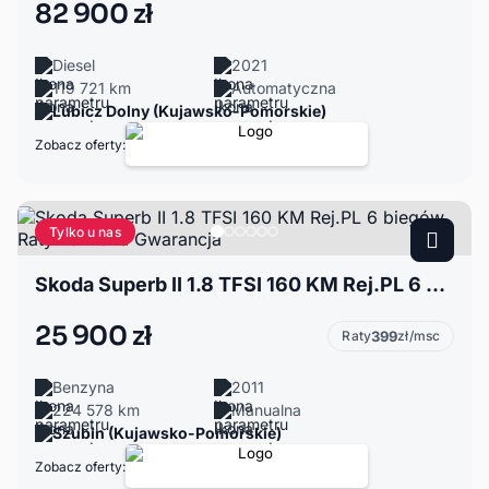
82 900 zł
Diesel
2021
119 721 km
Automatyczna
Lubicz Dolny (Kujawsko-Pomorskie)
Zobacz oferty:
Tylko u nas
Skoda Superb II 1.8 TFSI 160 KM Rej.PL 6 biegów Raty Zamiana Gwarancja
25 900 zł
Raty
399
zł/msc
Benzyna
2011
224 578 km
Manualna
Szubin (Kujawsko-Pomorskie)
Zobacz oferty: