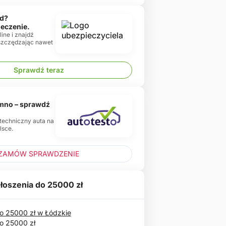
d?
ieczenie.
ine i znajdź
oszczędzając nawet
Sprawdź teraz
emno – sprawdź
 techniczny auta na
lsce.
ZAMÓW SPRAWDZENIE
łoszenia do 25000 zł
 25000 zł w Łódzkie
o 25000 zł