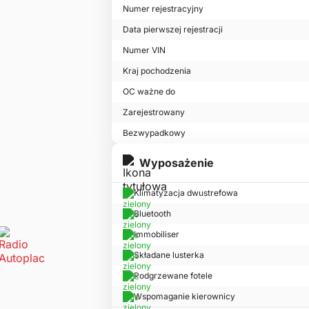
Numer rejestracyjny
Data pierwszej rejestracji
Numer VIN
Kraj pochodzenia
OC ważne do
Zarejestrowany
Bezwypadkowy
Wyposażenie
Klimatyzacja dwustrefowa
Bluetooth
Immobiliser
Składane lusterka
Podgrzewane fotele
Wspomaganie kierownicy