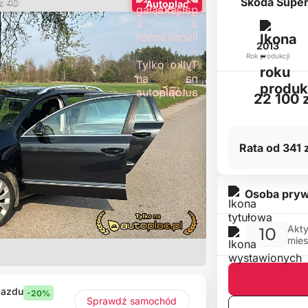
Skoda Superb
 z 40
Autoplac
2013
Rok produkcji
22 100 z
Rata od 341 z
Osoba pryw
Akty
10
mies
jazdu
-20%
Sprawdź samochód