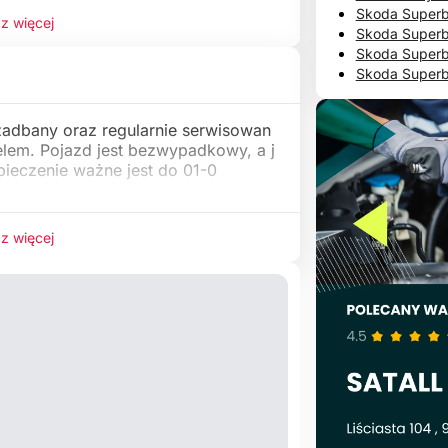
Skoda Superb
z więcej
Skoda Superb
Skoda Superb
Skoda Superb
 zadbany oraz regularnie serwisowan
elem. Pojazd jest bezwypadkowy, a j
ieczenie ważne jest do 01-0
z więcej