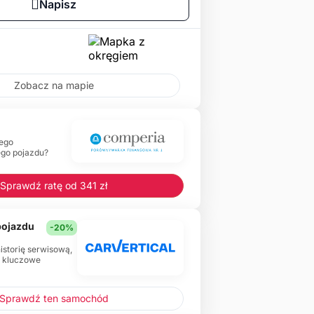
Napisz
Zobacz na mapie
ego
ego pojazdu?
Sprawdź ratę od 341 zł
 pojazdu
-20%
historię serwisową,
e kluczowe
Sprawdź ten samochód