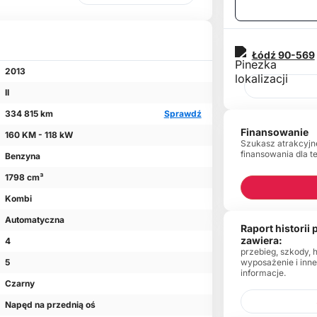
Łódź
90-569
2013
II
334 815 km
Sprawdź
Finansowanie
160 KM - 118 kW
Szukasz atrakcyjn
finansowania dla t
Benzyna
1798 cm³
Kombi
Automatyczna
Raport historii
zawiera:
4
przebieg, szkody, 
wyposażenie i inn
5
informacje.
Czarny
Napęd na przednią oś