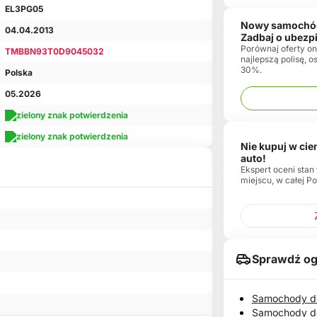
EL3PG05
Nowy samochó
04.04.2013
Zadbaj o ubezp
Porównaj oferty onl
TMBBN93T0D9045032
najlepszą polisę, 
30%.
Polska
05.2026
Nie kupuj w ci
auto!
Ekspert oceni stan
miejscu, w całej Po
Sprawdź og
Samochody do
Samochody d