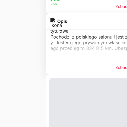
Zobac
Opis
Pochodzi z polskiego salonu i jest
y. Jestem jego prywatnym właścici
ego przebieg to 334 815 km. Ubezp
Zobac