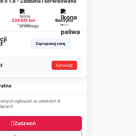
 II 1.8 - Zadbana i serwisowana
334 815 km
Benzyna
Przebieg
Paliwo
ł
Zaproponuj cenę
ł
Sprawdź
atna
wnych ogłoszeń w ostatnich 6
iącach
Zadzwoń