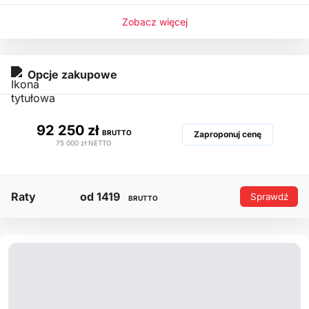
- Czujnik deszczu
Zobacz więcej
- Czujniki parkowania przód
Opcje zakupowe
92 250 zł
BRUTTO
Zaproponuj cenę
75 000 zł
NETTO
Raty
od 1419
Sprawdź
BRUTTO