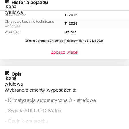
Historia pojazdu
OC ważne do
11.2026
Okresowe badanie techniczne
11.2026
ważne do
Przebieg
82 747
Źródło: Centralna Ewidencja Pojazdów, dane z 04.11.2025
Zobacz więcej
Opis
Wybrane elementy wyposażenia:
- Klimatyzacja automatyczna 3 - strefowa
- Światła FULL LED Matrix
- Czujnik zmierzchu