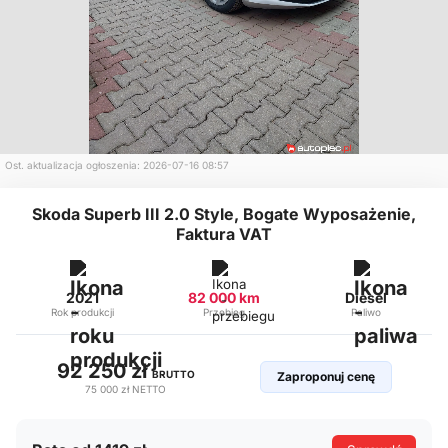
Ost. aktualizacja ogłoszenia: 2026-07-16 08:57
Skoda Superb III 2.0 Style, Bogate Wyposażenie,
Faktura VAT
2021
82 000 km
Diesel
Rok produkcji
Przebieg
Paliwo
92 250 zł
BRUTTO
Zaproponuj cenę
75 000 zł
NETTO