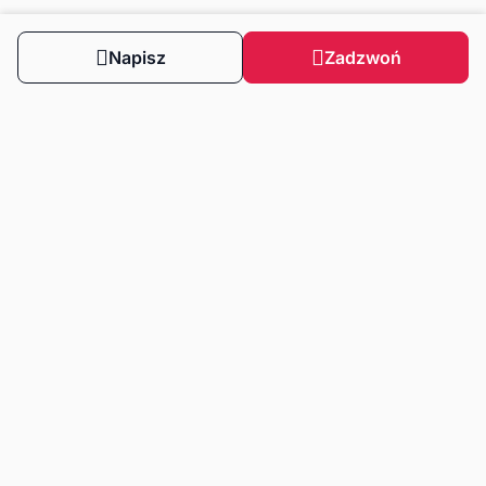
Napisz
Zadzwoń
Obserwuj nas
Dla klientów
Dla klientów biznesowych
Strefa wiedzy