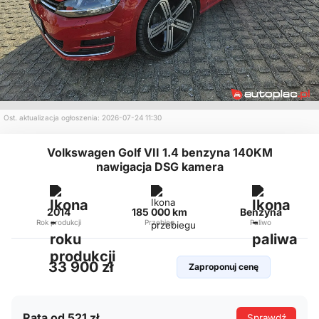
Ost. aktualizacja ogłoszenia: 2026-07-24 11:30
Volkswagen Golf VII 1.4 benzyna 140KM
nawigacja DSG kamera
2014
185 000 km
Benzyna
Rok produkcji
Przebieg
Paliwo
33 900 zł
Zaproponuj cenę
Rata od 521 zł
Sprawdź