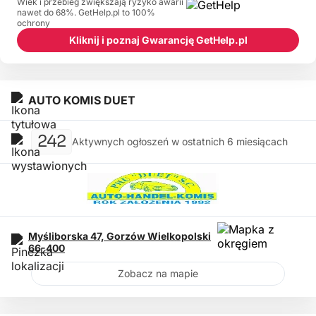
Wiek i przebieg zwiększają ryzyko awarii
nawet do 68%. GetHelp.pl to 100%
ochrony
Kliknij i poznaj Gwarancję GetHelp.pl
AUTO KOMIS DUET
242
Aktywnych ogłoszeń w ostatnich 6 miesiącach
Myśliborska 47,
Gorzów Wielkopolski
66-400
Zobacz na mapie