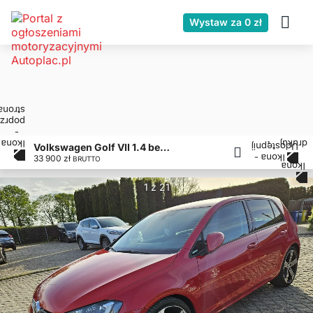
Wystaw za 0 zł
Volkswagen Golf VII 1.4 benzyna 140KM nawigacja DSG kamera
33 900 zł
BRUTTO
1 z 21