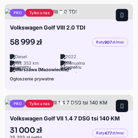
Tylko u nas
PRO
Volkswagen Golf VIII 2.0 TDI
58 999 zł
Raty
907
zł/msc
Diesel
2022
162 353 km
Manualna
Warszawa (Mazowieckie)
Ogłoszenie prywatne
Tylko u nas
PRO
Volkswagen Golf VII 1.4 7 DSG tsi 140 KM
31 000 zł
Raty
477
zł/msc
25 203 zł
netto