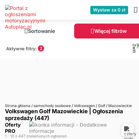
Wystaw za 0 zł
Sortowanie
Więcej filtrów
2
Aktywne filtry:
Strona główna
/
samochody osobowe
/
Volkswagen
/
Golf
/
Mazowieckie
Volkswagen Golf Mazowieckie | Ogłoszenia
sprzedaży (447)
Oferty
PRO
1
- 10
z 447 znalezionych ogłoszeń