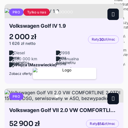
Tylko u nas
PRO
Volkswagen Golf IV 1.9
2 000 zł
Raty
30
zł/msc
1 626 zł
netto
Diesel
1998
380 000 km
Manualna
Wiejca (Mazowieckie)
Zobacz oferty:
PRO
Volkswagen Golf VII 2.0 VW COMFORTLINE 2,0TDI 150KM, DSG, serwisowany w ASO, bezwypadkowy
52 900 zł
Raty
814
zł/msc