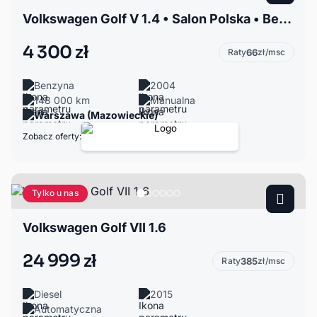
Volkswagen Golf V 1.4 • Salon Polska • Benzyna • 2004 • 148.000km
4 300 zł
Raty
66
zł/msc
Benzyna
2004
148 000 km
Manualna
Warszawa (Mazowieckie)
Zobacz oferty:
Tylko u nas
Volkswagen Golf VII 1.6
24 999 zł
Raty
385
zł/msc
Diesel
2015
Automatyczna