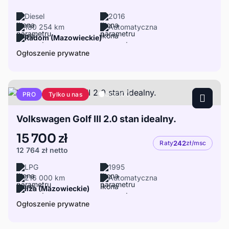
Diesel
2016
180 254 km
Automatyczna
Radom (Mazowieckie)
Ogłoszenie prywatne
Tylko u nas
PRO
Volkswagen Golf III 2.0 stan idealny.
15 700 zł
Raty
242
zł/msc
12 764 zł
netto
LPG
1995
216 000 km
Automatyczna
Iłża (Mazowieckie)
Ogłoszenie prywatne