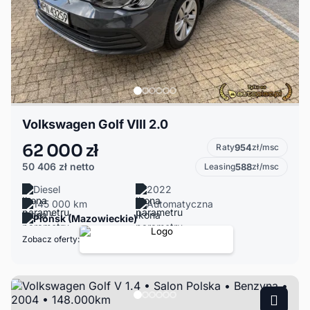
Volkswagen Golf VIII 2.0
62 000 zł
Raty
954
zł/msc
50 406 zł
netto
Leasing
588
zł/msc
Diesel
2022
145 000 km
Automatyczna
Płońsk (Mazowieckie)
Zobacz oferty: