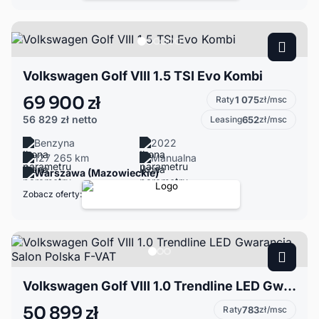
Volkswagen Golf VIII 1.5 TSI Evo Kombi
69 900 zł
Raty
1 075
zł/msc
56 829 zł
netto
Leasing
652
zł/msc
Benzyna
2022
127 265 km
Manualna
Warszawa (Mazowieckie)
Zobacz oferty:
Volkswagen Golf VIII 1.0 Trendline LED Gwarancja Salon Polska F-VAT
50 899 zł
Raty
783
zł/msc