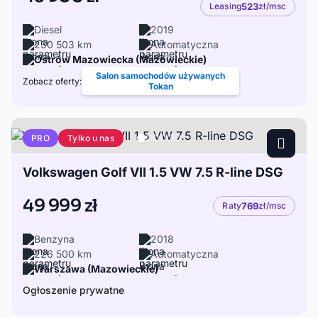
Leasing
523
zł/msc
Diesel
2019
230 503 km
Automatyczna
Ostrów Mazowiecka (Mazowieckie)
Salon samochodów używanych
Zobacz oferty:
Tokan
Tylko u nas
PRO
Volkswagen Golf VII 1.5 VW 7.5 R-line DSG
49 999 zł
Raty
769
zł/msc
Benzyna
2018
226 500 km
Automatyczna
Warszawa (Mazowieckie)
Ogłoszenie prywatne