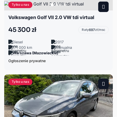
Tylko u nas
Volkswagen Golf VII 2.0 VW tdi virtual
45 300 zł
Raty
697
zł/msc
Diesel
2017
171 000 km
Manualna
Warszawa (Mazowieckie)
Ogłoszenie prywatne
Tylko u nas