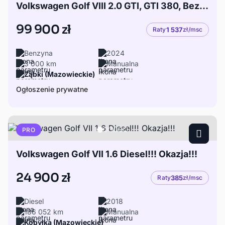
Volkswagen Golf VIII 2.0 GTI, GTI 380, Bezwypadek, Skóry, zamiana
99 900 zł
Raty
1 537
zł/msc
Benzyna
2024
3 000 km
Manualna
Ząbki (Mazowieckie)
Ogłoszenie prywatne
PRO
Volkswagen Golf VII 1.6 Diesel!!! Okazja!!!
24 900 zł
Raty
385
zł/msc
Diesel
2018
186 052 km
Manualna
Kobyłka (Mazowieckie)