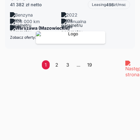
41 382 zł
netto
Leasing
498
zł/msc
Benzyna
2022
108 000 km
Manualna
Warszawa (Mazowieckie)
Zobacz oferty:
1
2
3
...
19