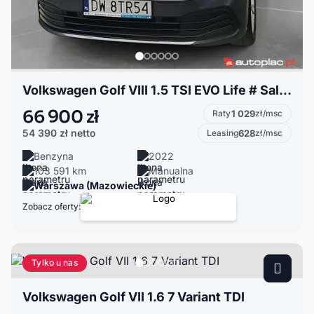
Volkswagen Golf VIII 1.5 TSI EVO Life # Salon PL # FV23%VAT! # Gwarancja!
66 900 zł
Raty
1 029
zł/msc
54 390 zł
netto
Leasing
628
zł/msc
Benzyna
2022
103 591 km
Manualna
Warszawa (Mazowieckie)
Zobacz oferty:
Tylko u nas
Volkswagen Golf VII 1.6 7 Variant TDI