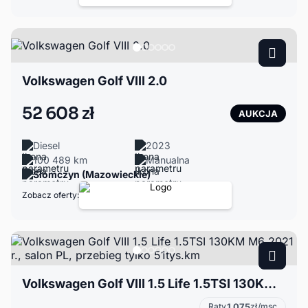
Volkswagen Golf VIII 2.0
52 608 zł
AUKCJA
Diesel
2023
100 489 km
Manualna
Słomczyn (Mazowieckie)
Zobacz oferty:
Volkswagen Golf VIII 1.5 Life 1.5TSI 130KM M6 2021 r., salon PL, przebieg tylko 51tys.km
Raty
1 075
zł/msc