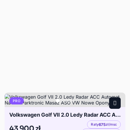
PRO
Volkswagen Golf VII 2.0 Ledy Radar ACC Automat Navi 2xParktronic Masaż ASO VW Nowe Opony
Raty
675
zł/msc
43 900 zł