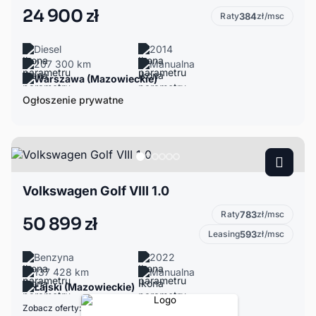
24 900 zł
Raty
384
zł/msc
Diesel
2014
207 300 km
Manualna
Warszawa (Mazowieckie)
Ogłoszenie prywatne
Volkswagen Golf VIII 1.0
Raty
783
zł/msc
50 899 zł
Leasing
593
zł/msc
Benzyna
2022
137 428 km
Manualna
Łajski (Mazowieckie)
Zobacz oferty: