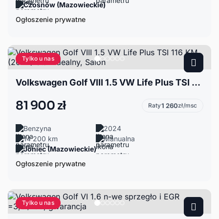
Czosnów (Mazowieckie)
Ogłoszenie prywatne
Tylko u nas
Volkswagen Golf VIII 1.5 VW Life Plus TSI 116 KM (2024) Stan Idealny, Salon
81 900 zł
Raty
1 260
zł/msc
Benzyna
2024
14 200 km
Manualna
Joniec (Mazowieckie)
Ogłoszenie prywatne
Tylko u nas