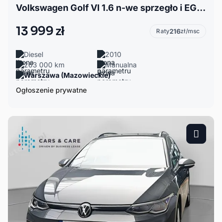
Volkswagen Golf VI 1.6 n-we sprzegło i EGR =3,6l/100, gwarancja
13 999 zł
Raty
216
zł/msc
Diesel
2010
263 000 km
Manualna
Warszawa (Mazowieckie)
Ogłoszenie prywatne