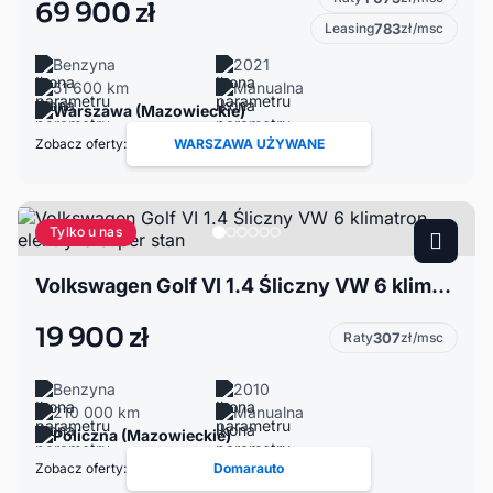
69 900 zł
Leasing
783
zł/msc
Benzyna
2021
51 600 km
Manualna
Warszawa (Mazowieckie)
Zobacz oferty:
WARSZAWA UŻYWANE
Tylko u nas
Volkswagen Golf VI 1.4 Śliczny VW 6 klimatron elektryka super stan
19 900 zł
Raty
307
zł/msc
Benzyna
2010
210 000 km
Manualna
Policzna (Mazowieckie)
Zobacz oferty:
Domarauto