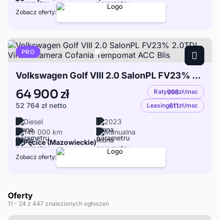
Zobacz oferty:
PRO
Volkswagen Golf VIII 2.0 SalonPL FV23% 2.0TDI Virtual Kamera Cofania Tempomat ACC Blis
64 900 zł
Raty
998
zł/msc
52 764 zł
netto
Leasing
611
zł/msc
Diesel
2023
149 000 km
Manualna
Pęcice (Mazowieckie)
Zobacz oferty:
Oferty
11
- 24
z 447 znalezionych ogłoszeń