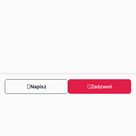
Napisz
Zadzwoń
Obserwuj nas