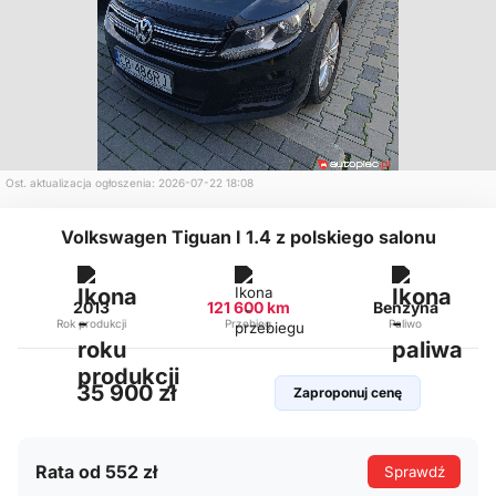
Ost. aktualizacja ogłoszenia: 2026-07-22 18:08
Volkswagen Tiguan I 1.4 z polskiego salonu
2013
121 600 km
Benzyna
Rok produkcji
Przebieg
Paliwo
35 900 zł
Zaproponuj cenę
Rata od 552 zł
Sprawdź