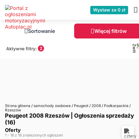
Wystaw za 0 zł
Sortowanie
Więcej filtrów
2
Aktywne filtry:
Strona główna
/
samochody osobowe
/
Peugeot
/
2008
/
Podkarpackie
/
Rzeszów
Peugeot 2008 Rzeszów | Ogłoszenia sprzedaży
(16)
Oferty
1
- 16
z 16 znalezionych ogłoszeń