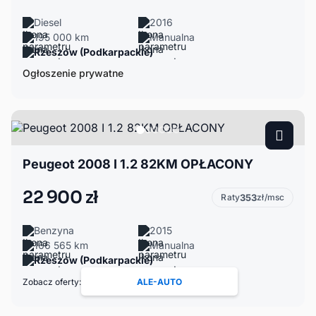
Diesel
2016
195 000 km
Manualna
Rzeszów (Podkarpackie)
Ogłoszenie prywatne
Peugeot 2008 I 1.2 82KM OPŁACONY
22 900 zł
Raty
353
zł/msc
Benzyna
2015
166 565 km
Manualna
Rzeszów (Podkarpackie)
Zobacz oferty:
ALE-AUTO