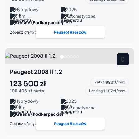
Hybrydowy
2025
0 km
Automatyczna
Krasne (Podkarpackie)
Zobacz oferty:
Peugeot Rzeszów
Peugeot 2008 II 1.2
123 500 zł
Raty
1 982
zł/msc
100 406 zł
netto
Leasing
1 107
zł/msc
Hybrydowy
2025
0 km
Automatyczna
Krasne (Podkarpackie)
Zobacz oferty:
Peugeot Rzeszów