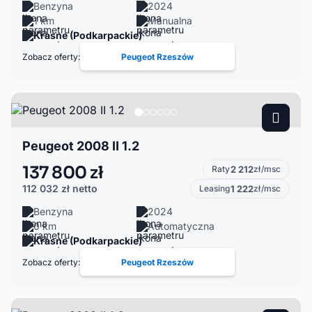
Benzyna
2024
1 km
Manualna
Krasne (Podkarpackie)
Zobacz oferty:
Peugeot Rzeszów
Peugeot 2008 II 1.2
137 800 zł
Raty
2 212
zł/msc
112 032 zł
netto
Leasing
1 222
zł/msc
Benzyna
2024
0 km
Automatyczna
Krasne (Podkarpackie)
Zobacz oferty:
Peugeot Rzeszów