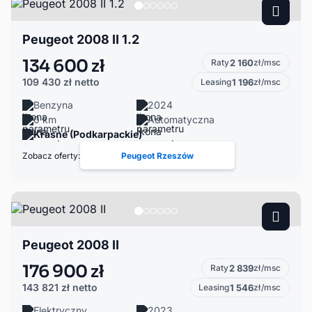
Peugeot 2008 II 1.2
134 600 zł
Raty
2 160
zł/msc
109 430 zł
netto
Leasing
1 196
zł/msc
Benzyna
2024
0 km
Automatyczna
Krasne (Podkarpackie)
Zobacz oferty:
Peugeot Rzeszów
Peugeot 2008 II
176 900 zł
Raty
2 839
zł/msc
143 821 zł
netto
Leasing
1 546
zł/msc
Elektryczny
2023