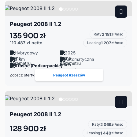
Peugeot 2008 II 1.2
135 900 zł
Raty
2 181
zł/msc
110 487 zł
netto
Leasing
1 207
zł/msc
Hybrydowy
2025
0 km
Automatyczna
Krasne (Podkarpackie)
Zobacz oferty:
Peugeot Rzeszów
Peugeot 2008 II 1.2
Raty
2 069
zł/msc
128 900 zł
Leasing
1 440
zł/msc