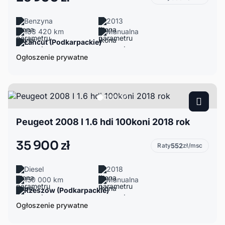
Benzyna
2013
183 420 km
Manualna
Łańcut (Podkarpackie)
Ogłoszenie prywatne
Peugeot 2008 I 1.6 hdi 100koni 2018 rok
35 900 zł
Raty
552
zł/msc
Diesel
2018
150 000 km
Manualna
Rzeszów (Podkarpackie)
Ogłoszenie prywatne