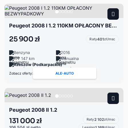
Peugeot 2008 I 1.2 110KM OPŁACONY BEZWYPADKOWY
25 900 zł
Raty
401
zł/msc
Benzyna
2016
177 147 km
Manualna
Rzeszów (Podkarpackie)
Zobacz oferty:
ALE-AUTO
Peugeot 2008 II 1.2
131 000 zł
Raty
2 102
zł/msc
106 504 zł
netto
Leasing
1 169
zł/msc