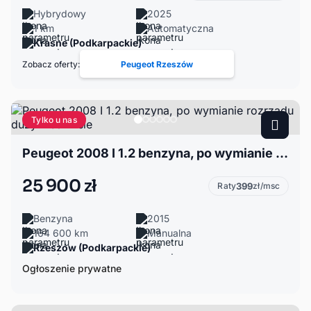
Hybrydowy
2025
1 km
Automatyczna
Krasne (Podkarpackie)
Zobacz oferty:
Peugeot Rzeszów
Tylko u nas
Peugeot 2008 I 1.2 benzyna, po wymianie rozrządu dużym serwisie
25 900 zł
Raty
399
zł/msc
Benzyna
2015
164 600 km
Manualna
Rzeszów (Podkarpackie)
Ogłoszenie prywatne