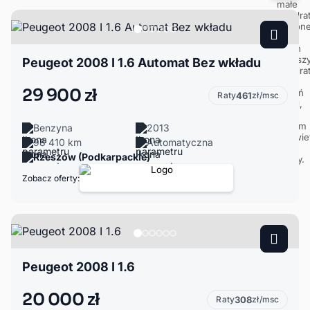
Peugeot 2008 I 1.6 Automat Bez wkładu
29 900 zł
Raty
461
zł/msc
Benzyna
2013
98 410 km
Automatyczna
Rzeszów (Podkarpackie)
Zobacz oferty:
Peugeot 2008 I 1.6
20 000 zł
Raty
308
zł/msc