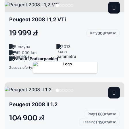
Peugeot 2008 I 1,2 VTi
19 999 zł
Raty
308
zł/msc
Benzyna
2013
142 000 km
Łańcut (Podkarpackie)
Zobacz oferty:
Peugeot 2008 II 1.2
Raty
1 683
zł/msc
104 900 zł
Leasing
1 150
zł/msc