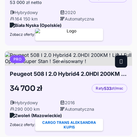
53 000 zł
netto
Hybrydowy
2020
164 150 km
Automatyczna
Biała Nyska (Opolskie)
Zobacz oferty:
PRO
Peugeot 508 I 2.0 Hybrid4 2.0HDI 200KM ! Lift ! Full Opcja ! Super Stan ! Serwisowany !
34 700 zł
Raty
533
zł/msc
Hybrydowy
2016
290 000 km
Automatyczna
Zwoleń (Mazowieckie)
CARGO TRANS ALEKSANDRA
Zobacz oferty:
KUPIS