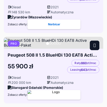
Diesel
2021
148 530 km
Automatyczna
Żyrardów (Mazowieckie)
Zobacz oferty:
Norbicar
PRO
Peugeot 508 II 1.5 BlueHDi 130 EAT8 Active Business-Paket
Raty
860
zł/msc
55 900 zł
Leasing
643
zł/msc
Diesel
2021
200 000 km
Automatyczna
Starogard Gdański (Pomorskie)
Zobacz oferty: