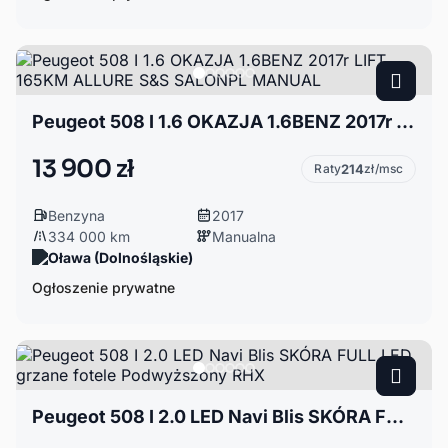
Peugeot 508 I 1.6 OKAZJA 1.6BENZ 2017r LIFT 165KM ALLURE S&S SALONPL MANUAL
13 900 zł
Raty
214
zł/msc
Benzyna
2017
334 000 km
Manualna
Oława (Dolnośląskie)
Ogłoszenie prywatne
Peugeot 508 I 2.0 LED Navi Blis SKÓRA FULL LED grzane fotele Podwyższony RHX