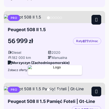
PRO
Peugeot 508 II 1.5
56 999 zł
Raty
877
zł/msc
Diesel
2020
182 000 km
Manualna
Morzyczyn (Zachodniopomorskie)
Zobacz oferty:
PRO
Peugeot 508 II 1.5 Pamięć Foteli | Gt-Line