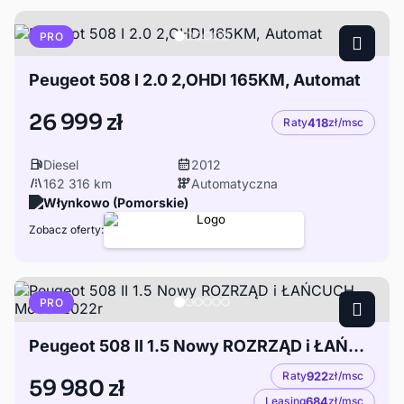
PRO
Peugeot 508 I 2.0 2,OHDI 165KM, Automat
26 999 zł
Raty
418
zł/msc
Diesel
2012
162 316 km
Automatyczna
Włynkowo (Pomorskie)
Zobacz oferty:
PRO
Peugeot 508 II 1.5 Nowy ROZRZĄD i ŁAŃCUCH Model 2022r
Raty
922
zł/msc
59 980 zł
Leasing
684
zł/msc