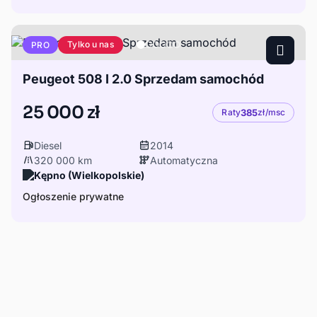
Tylko u nas
PRO
Peugeot 508 I 2.0 Sprzedam samochód
25 000 zł
Raty
385
zł/msc
Diesel
2014
320 000 km
Automatyczna
Kępno (Wielkopolskie)
Ogłoszenie prywatne