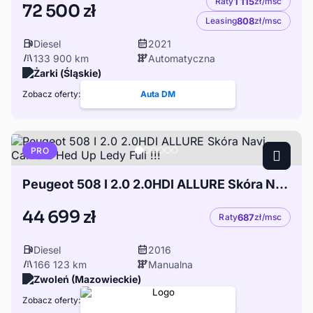
Raty
1 115
zł/msc
72 500 zł
Leasing
808
zł/msc
Diesel
2021
133 900 km
Automatyczna
Żarki (Śląskie)
Zobacz oferty:
Auta DM
PRO
Peugeot 508 I 2.0 2.0HDI ALLURE Skóra Navi Camera Hed Up Ledy Full !!!
44 699 zł
Raty
687
zł/msc
Diesel
2016
166 123 km
Manualna
Zwoleń (Mazowieckie)
Zobacz oferty: