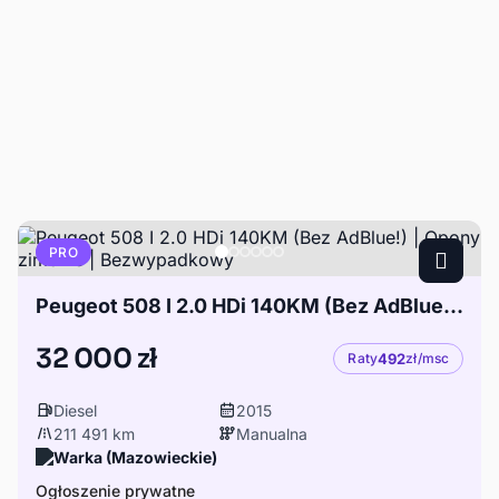
PRO
Peugeot 508 I 2.0 HDi 140KM (Bez AdBlue!) | Opony zimowe | Bezwypadkowy
32 000 zł
Raty
492
zł/msc
Diesel
2015
211 491 km
Manualna
Warka (Mazowieckie)
Ogłoszenie prywatne