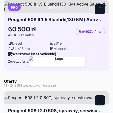
PRO
Peugeot 508 II 1.5 Bluehdi(130 KM) Active Salon PL F-Vat
60 500 zł
Raty
937
zł/msc
49 186 zł
netto
Diesel
2019
84 418 km
Manualna
Warszawa (Mazowieckie)
Zobacz oferty:
Oferty
18
- 24
z 859 znalezionych ogłoszeń
Peugeot 508 I 2.0 508, sprawny, serwisowany.