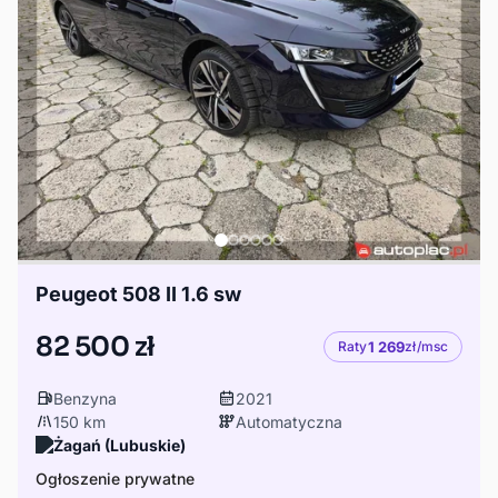
Peugeot 508 II 1.6 sw
82 500 zł
Raty
1 269
zł/msc
Benzyna
2021
150 km
Automatyczna
Żagań (Lubuskie)
Ogłoszenie prywatne