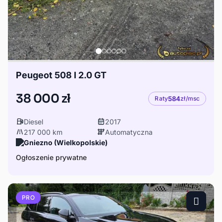
Peugeot 508 I 2.0 GT
38 000 zł
Raty
584
zł/msc
Diesel
2017
217 000 km
Automatyczna
Gniezno (Wielkopolskie)
Ogłoszenie prywatne
PRO