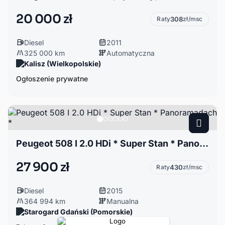
20 000 zł
Raty
308
zł/msc
Diesel
2011
325 000 km
Automatyczna
Kalisz (Wielkopolskie)
Ogłoszenie prywatne
Peugeot 508 I 2.0 HDi * Super Stan * Panoramadach *
27 900 zł
Raty
430
zł/msc
Diesel
2015
364 994 km
Manualna
Starogard Gdański (Pomorskie)