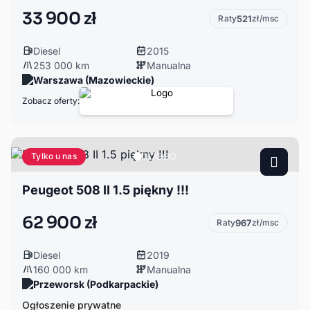
33 900 zł
Raty
521
zł/msc
Diesel
2015
253 000 km
Manualna
Warszawa (Mazowieckie)
Zobacz oferty:
Tylko u nas
Peugeot 508 II 1.5 piękny !!!
62 900 zł
Raty
967
zł/msc
Diesel
2019
160 000 km
Manualna
Przeworsk (Podkarpackie)
Ogłoszenie prywatne