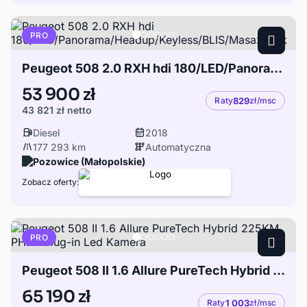
PRO
Peugeot 508 2.0 RXH hdi 180/LED/Panorama/Headup/Keyless/BLIS/Masaż/Hak
53 900 zł
Raty
829
zł/msc
43 821 zł
netto
Diesel
2018
177 293 km
Automatyczna
Pozowice (Małopolskie)
Zobacz oferty:
PRO
Peugeot 508 II 1.6 Allure PureTech Hybrid 225KM PHEV Plug-in Led Kamera
65 190 zł
Raty
1 003
zł/msc