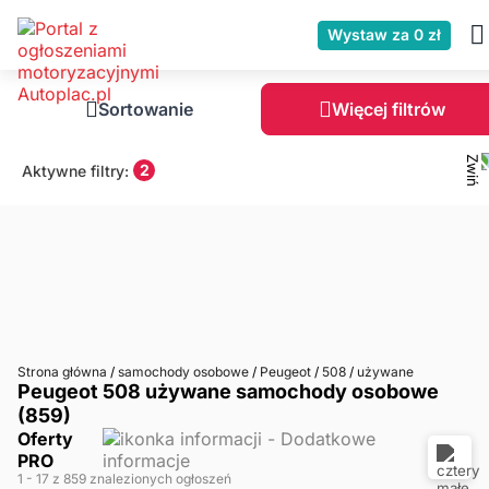
Wystaw za 0 zł
Sortowanie
Więcej filtrów
2
Aktywne filtry:
Strona główna
/
samochody osobowe
/
Peugeot
/
508
/
używane
Peugeot 508 używane samochody osobowe
(859)
Oferty
PRO
1
- 17
z 859 znalezionych ogłoszeń