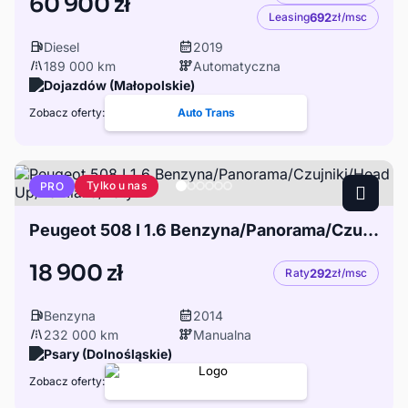
60 900 zł
Leasing
692
zł/msc
Diesel
2019
189 000 km
Automatyczna
Dojazdów (Małopolskie)
Zobacz oferty:
Auto Trans
Tylko u nas
PRO
Peugeot 508 I 1.6 Benzyna/Panorama/Czujniki/Head Up/Zamiana/Raty!
18 900 zł
Raty
292
zł/msc
Benzyna
2014
232 000 km
Manualna
Psary (Dolnośląskie)
Zobacz oferty: