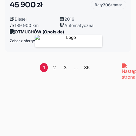
45 900 zł
Raty
706
zł/msc
Diesel
2016
189 900 km
Automatyczna
OTMUCHÓW (Opolskie)
Zobacz oferty:
1
2
3
...
36