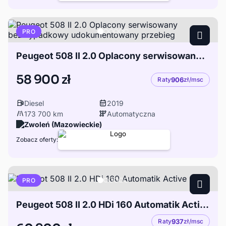
PRO
Peugeot 508 II 2.0 Oplacony serwisowany bezwypadkowy udokumentowany przebieg
58 900 zł
Raty
906
zł/msc
Diesel
2019
173 700 km
Automatyczna
Zwoleń (Mazowieckie)
Zobacz oferty:
PRO
Peugeot 508 II 2.0 HDi 160 Automatik Active
Raty
937
zł/msc