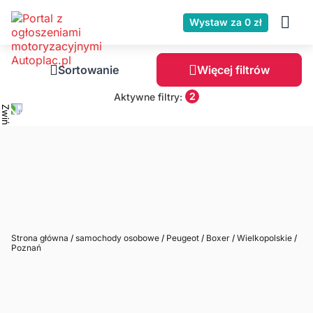
Wystaw za 0 zł
Sortowanie
Więcej filtrów
2
Aktywne filtry:
Strona główna
/
samochody osobowe
/
Peugeot
/
Boxer
/
Wielkopolskie
/
Poznań