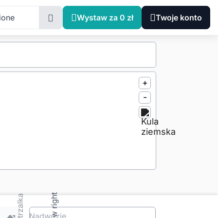
ione
Wystaw za 0 zł
Twoje konto
+
-
Nadwozie