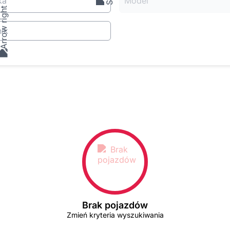
ka
Model
ik
Brak pojazdów
Zmień kryteria wyszukiwania