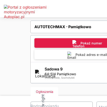
AUTOTECHMAX ⋅ Pamiątkowo
Pokaż numer
Pokaż adres e-mai
Sadowa 9
64-514 Pamiątkowo
Wielkopolskie, Szamotulski
Ogłoszenia
Rodzaj pojazdu