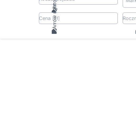
Mar
Cena
[zł
]
Roczn