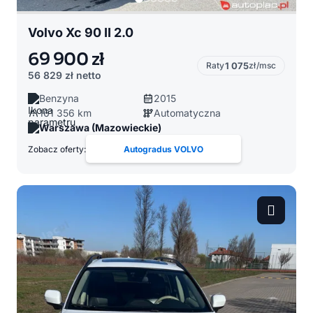
Volvo Xc 90 II 2.0
69 900 zł
Raty
1 075
zł/msc
56 829 zł
netto
Benzyna
2015
161 356 km
Automatyczna
Warszawa (Mazowieckie)
Zobacz oferty:
Autogradus VOLVO