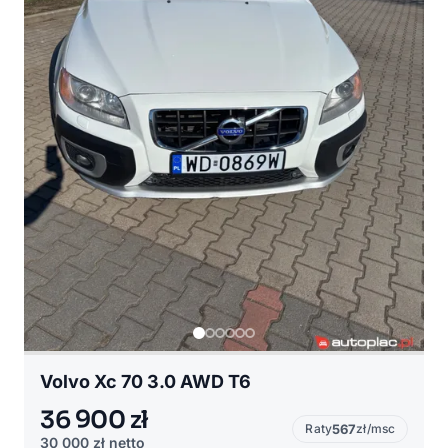
Volvo Xc 70 3.0 AWD T6
36 900 zł
Raty
567
zł/msc
30 000 zł
netto