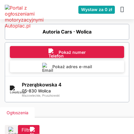
Wystaw za 0 zł
Autoria Cars ⋅ Wolica
Pokaż numer
Pokaż adres e-mail
Przerąbkowska 4
05-830 Wolica
Mazowieckie, Pruszkowski
Ogłoszenia
Filtr