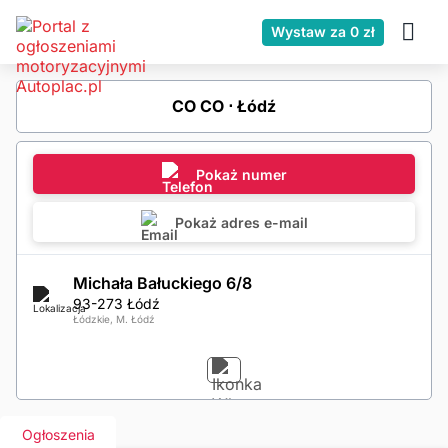
Wystaw za 0 zł
CO CO ⋅ Łódź
Pokaż numer
Pokaż adres e-mail
Michała Bałuckiego 6/8
93-273 Łódź
Łódzkie, M. Łódź
Ogłoszenia