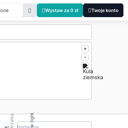
ione
Wystaw za 0 zł
Twoje konto
+
-
Nadwozie