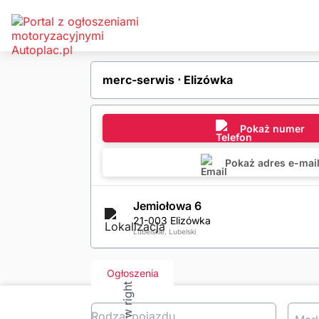
merc-serwis ⋅ Elizówka
Pokaż numer
Pokaż adres e-mai
Jemiołowa 6
21-003 Elizówka
Lubelskie, Lubelski
Ogłoszenia
Rodzaj pojazdu