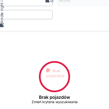
ka
Model
ik
Brak pojazdów
Zmień kryteria wyszukiwania