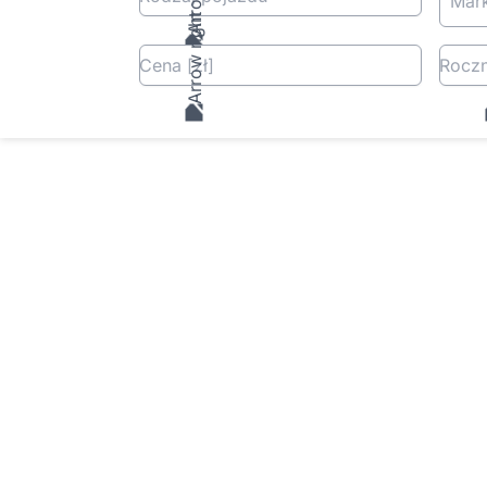
Mar
Cena
[zł
]
Roczn