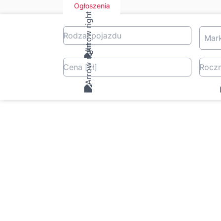
Ogłoszenia
Rodzaj pojazdu
Mar
Cena
[zł
]
Roczn