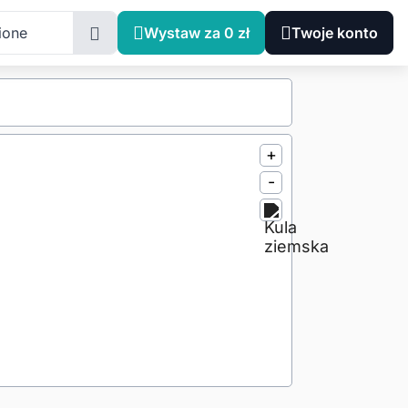
ione
Wystaw za 0 zł
Twoje konto
+
-