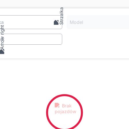
ka
Model
ik