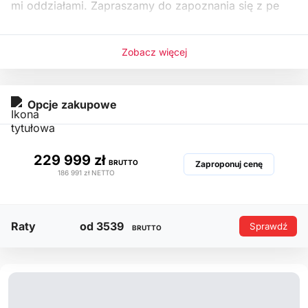
mi oddziałami. Zapraszamy do zapoznania się z pe
Zobacz więcej
Opcje zakupowe
229 999 zł
BRUTTO
Zaproponuj cenę
186 991 zł
NETTO
Raty
od 3539
Sprawdź
BRUTTO