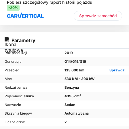
Pobierz szczegółowy raport historii pojazdu
-20%
Sprawdź samochód
Parametry
Rok produkcji
2019
Generacja
G14/G15/G16
Przebieg
133 000 km
Sprawdź
Moc
530 KM - 390 kW
Rodzaj paliwa
Benzyna
Pojemność silnika
4395 cm³
Nadwozie
Sedan
Skrzynia biegów
Automatyczna
Liczba drzwi
2