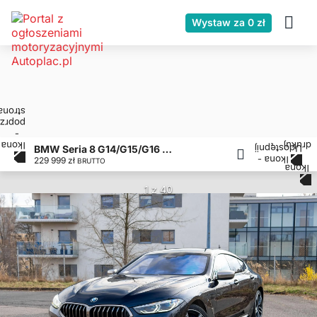
Wystaw za 0 zł
BMW Seria 8 G14/G15/G16 4.4
229 999 zł
BRUTTO
1 z 40