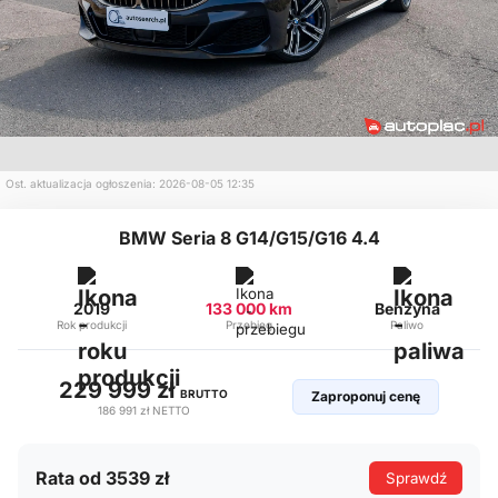
Ost. aktualizacja ogłoszenia: 2026-08-05 12:35
BMW Seria 8 G14/G15/G16 4.4
2019
133 000 km
Benzyna
Rok produkcji
Przebieg
Paliwo
229 999 zł
BRUTTO
Zaproponuj cenę
186 991 zł
NETTO
Rata od 3539 zł
Sprawdź