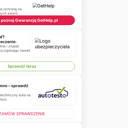
ia ochronę na
ch awarii.
 i poznaj Gwarancję GetHelp.pl
d?
ieczenie.
ine i znajdź
oszczędzając nawet
Sprawdź teraz
emno – sprawdź
 techniczny auta na
lsce.
ZAMÓW SPRAWDZENIE