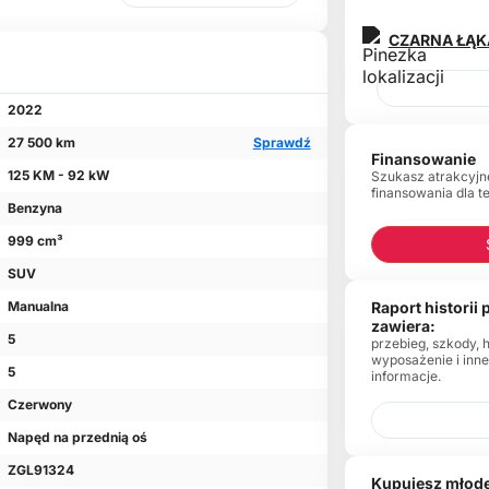
CZARNA ŁĄ
2022
27 500 km
Sprawdź
Finansowanie
125 KM - 92 kW
Szukasz atrakcyjn
finansowania dla t
Benzyna
999 cm³
SUV
Raport historii
Manualna
zawiera:
5
przebieg, szkody, 
wyposażenie i inn
5
informacje.
Czerwony
Napęd na przednią oś
ZGL91324
Kupujesz młode