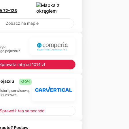
KA
72-123
Zobacz na mapie
ego
ego pojazdu?
Sprawdź ratę od 1014 zł
 pojazdu
-20%
historię serwisową,
e kluczowe
Sprawdź ten samochód
 auto? Postaw