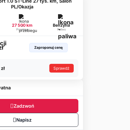
rt 1.0 ST-Line 27 tys. km, Salon
PL/Okazja
27 500 km
Benzyna
Przebieg
Paliwo
zł
Zaproponuj cenę
 zł
Sprawdź
atna
Zadzwoń
Napisz