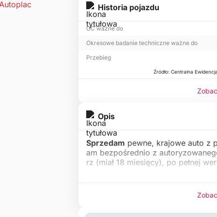
Historia pojazdu
OC ważne do
Okresowe badanie techniczne ważne do
Przebieg
Źródło: Centralna Ewidencj
Zobac
Opis
Sprzedam
pewne, krajowe auto z p
am bezpośrednio z autoryzowanego
rz (miał 18 miesięcy), po pełnej wer
Zobac