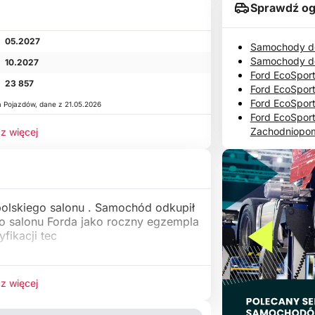
Sprawdź og
05.2027
Samochody do
Samochody d
10.2027
Ford EcoSport
23 857
Ford EcoSpor
Ford EcoSpor
a Pojazdów, dane z 21.05.2026
Ford EcoSpor
Zachodniopom
z więcej
olskiego salonu . Samochód odkupił
 salonu Forda jako roczny egzempla
yfikacji tec
z więcej