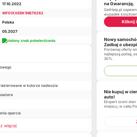
na Gwarancję.
17.10.2022
GetHelp.pl zapewn
WF01XXERK1NB79262
wypadek kosztowny
Kliknij
Polska
05.2027
Nowy samochó
Zadbaj o ubezp
Porównaj oferty onl
najlepszą polisę, 
30%.
iowego
lakierowane w kolorze nadwozia
Nie kupuj w ci
asażera
auto!
Ekspert oceni stan
miejscu, w całej Po
enia oparcia
z więcej