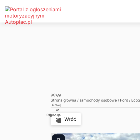
Zadzwoń
Napisz
Strona główna
/
samochody osobowe
/
Ford
/
EcoS
Wróć