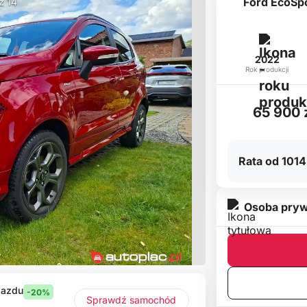
Ford EcoSpo
 z 14
2022
Rok produkcji
65 900 
Rata od 1014
Osoba pryw
jazdu
-20%
Sprawdź samochód