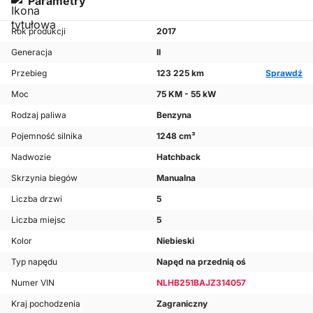
Parametry
Rok produkcji
2017
Generacja
II
Przebieg
123 225 km
Sprawdź
Moc
75 KM - 55 kW
Rodzaj paliwa
Benzyna
Pojemność silnika
1248 cm³
Nadwozie
Hatchback
Skrzynia biegów
Manualna
Liczba drzwi
5
Liczba miejsc
5
Kolor
Niebieski
Typ napędu
Napęd na przednią oś
Numer VIN
NLHB251BAJZ314057
Kraj pochodzenia
Zagraniczny