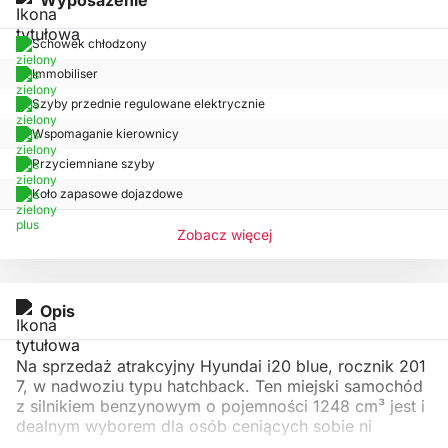
Schowek chłodzony
Immobiliser
Szyby przednie regulowane elektrycznie
Wspomaganie kierownicy
Przyciemniane szyby
Koło zapasowe dojazdowe
Zobacz więcej
Opis
Na sprzedaż atrakcyjny Hyundai i20 blue, rocznik 201
7, w nadwoziu typu hatchback. Ten miejski samochód
z silnikiem benzynowym o pojemności 1248 cm³ jest i
dealnym wyborem dla osób ceniących sobie ni