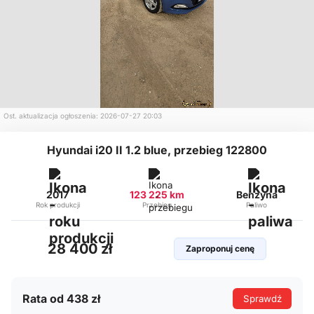
Ost. aktualizacja ogłoszenia: 2026-07-27 20:03
Hyundai i20 II 1.2 blue, przebieg 122800
2017
123 225 km
Benzyna
Rok produkcji
Przebieg
Paliwo
28 400 zł
Zaproponuj cenę
Rata od 438 zł
Sprawdź