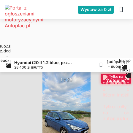
Wystaw za 0 zł
Hyundai i20 II 1.2 blue, przebieg 122800
28 400 zł
BRUTTO
Tylko na
1 z 28
Autoplac