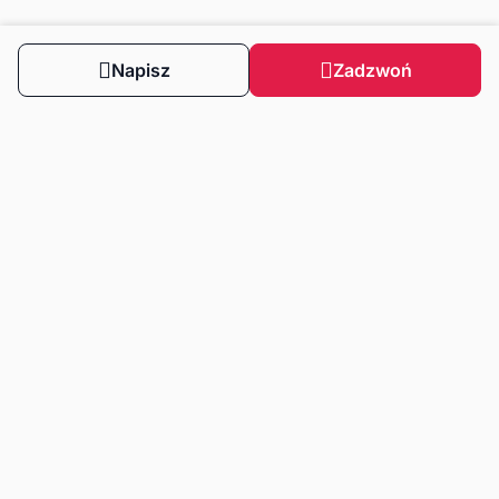
Napisz
Zadzwoń
Obserwuj nas
Dla klientów
Dla klientów biznesowych
Strefa wiedzy