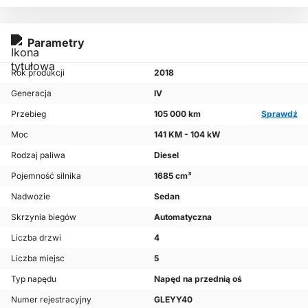
Parametry
Rok produkcji
2018
Generacja
IV
Przebieg
105 000 km
Sprawdź
Moc
141 KM - 104 kW
Rodzaj paliwa
Diesel
Pojemność silnika
1685 cm³
Nadwozie
Sedan
Skrzynia biegów
Automatyczna
Liczba drzwi
4
Liczba miejsc
5
Typ napędu
Napęd na przednią oś
Numer rejestracyjny
GLEYY40