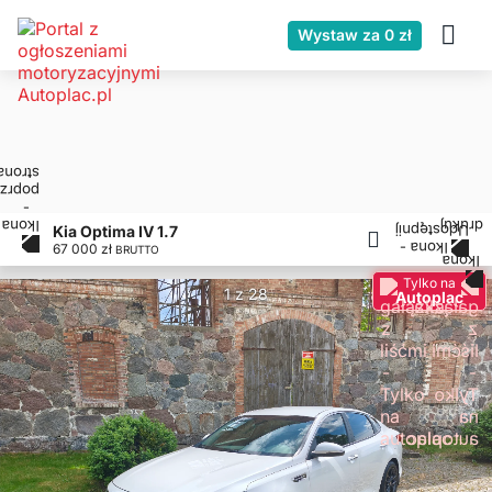
Wystaw za 0 zł
Kia Optima IV 1.7
67 000 zł
BRUTTO
Tylko na
1 z 28
Autoplac