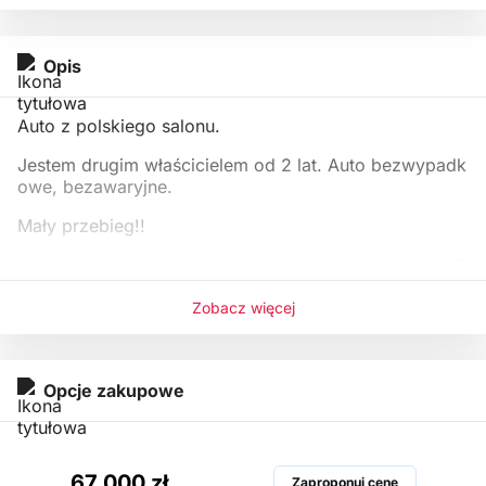
Opis
Auto z polskiego salonu.
Jestem drugim właścicielem od 2 lat. Auto bezwypadk
owe, bezawaryjne.
Mały przebieg!!
Jest to nasze auto rodzinne którym zrobiliśmy około 2
0 tyś km bez
Zobacz więcej
Opcje zakupowe
67 000 zł
Zaproponuj cenę