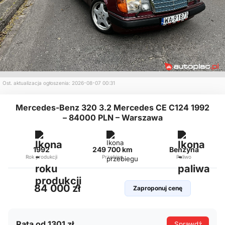
Ost. aktualizacja ogłoszenia: 2026-08-07 00:31
Mercedes-Benz 320 3.2 Mercedes CE C124 1992
– 84000 PLN – Warszawa
1992
249 700 km
Benzyna
Rok produkcji
Przebieg
Paliwo
84 000 zł
Zaproponuj cenę
Rata od 1301 zł
Sprawdź