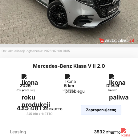
Ost. aktualizacja ogłoszenia: 2026-07-09 01:15
Mercedes-Benz Klasa V II 2.0
2025
5 km
Diesel
Rok produkcji
Przebieg
Paliwo
425 481 zł
BRUTTO
Zaproponuj cenę
345 919 zł
NETTO
Leasing
3532 zł
NETTO