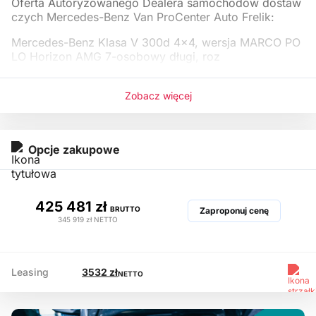
Oferta Autoryzowanego Dealera samochodów dostaw
czych Mercedes-Benz Van ProCenter Auto Frelik:
Mercedes-Benz Klasa V 300d 4x4, wersja MARCO PO
LO Horizon AMG 7-osobowy długi, roz
Zobacz więcej
Opcje zakupowe
425 481 zł
BRUTTO
Zaproponuj cenę
345 919 zł
NETTO
Leasing
3532 zł
NETTO