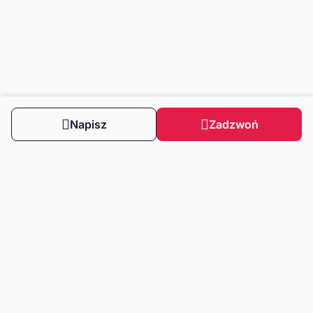
Napisz
Zadzwoń
Obserwuj nas
Dla klientów