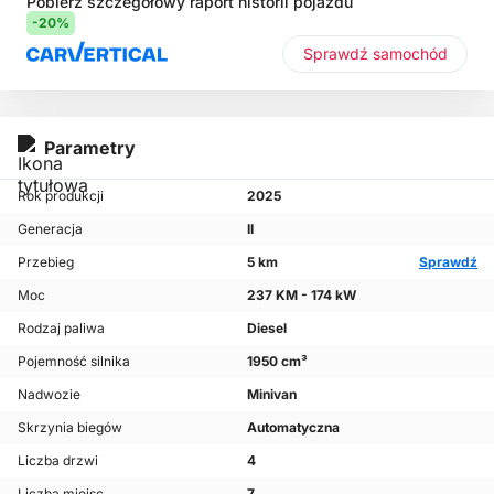
Pobierz szczegółowy raport historii pojazdu
-20%
Sprawdź samochód
Parametry
Rok produkcji
2025
Generacja
II
Przebieg
5 km
Sprawdź
Moc
237 KM - 174 kW
Rodzaj paliwa
Diesel
Pojemność silnika
1950 cm³
Nadwozie
Minivan
Skrzynia biegów
Automatyczna
Liczba drzwi
4
Liczba miejsc
7