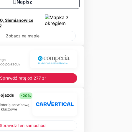
Napisz
10,
Siemianowice
0
Zobacz na mapie
ego
ego pojazdu?
Sprawdź ratę od 277 zł
 pojazdu
-20%
historię serwisową,
e kluczowe
Sprawdź ten samochód