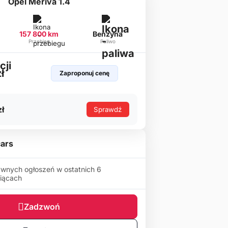
Opel Meriva 1.4
157 800 km
Benzyna
Przebieg
Paliwo
ł
Zaproponuj cenę
ł
Sprawdź
cars
wnych ogłoszeń w ostatnich 6
iącach
Zadzwoń