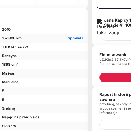
Jana Kapicy 
Śląskie
41-10
2010
157 800 km
Sprawdź
101 KM - 74 kW
Finansowanie
Benzyna
Szukasz atrakcyjn
finansowania dla t
1398 cm³
Minivan
Manualna
5
Raport historii
zawiera:
5
przebieg, szkody, 
wyposażenie i inn
Srebrny
informacje.
Napęd na przednią oś
SI88775