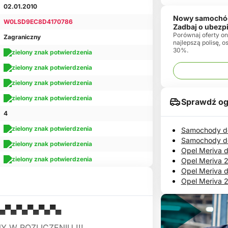
02.01.2010
Nowy samochó
W0LSD9EC8D4170786
Zadbaj o ubezp
Porównaj oferty onl
Zagraniczny
najlepszą polisę, 
30%.
Sprawdź og
4
Samochody do
Samochody d
Opel Meriva 
Opel Meriva 
Opel Meriva d
Opel Meriva 2
 ▄▀▄▀▄▀▄▀▄▀▄
NY W ROZLICZENIU !!!