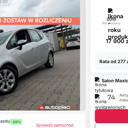
 z 30
2010
Rok produkcji
17 900 z
Rata od 277 z
Salon Maxi
Akty
74
mies
jazdu
-20%
Sprawdź samochód