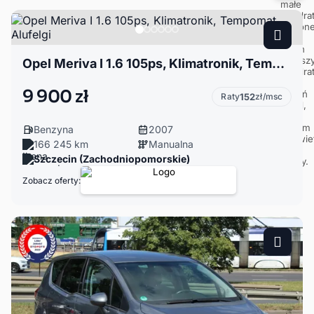
Opel Meriva I 1.6 105ps, Klimatronik, Tempomat, Alufelgi
9 900 zł
Raty
152
zł/msc
Benzyna
2007
166 245 km
Manualna
Szczecin (Zachodniopomorskie)
Zobacz oferty: