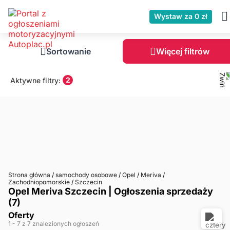
Wystaw za 0 zł
Sortowanie
Więcej filtrów
2
Aktywne filtry:
Strona główna
/
samochody osobowe
/
Opel
/
Meriva
/
Zachodniopomorskie
/
Szczecin
Opel Meriva Szczecin | Ogłoszenia sprzedaży
(7)
Oferty
1
- 7
z 7 znalezionych ogłoszeń