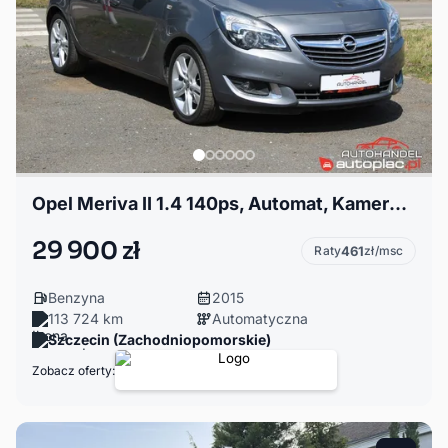
Opel Meriva II 1.4 140ps, Automat, Kamera, Nawigacja, Półskóry
29 900 zł
Raty
461
zł/msc
Benzyna
2015
113 724 km
Automatyczna
Szczecin (Zachodniopomorskie)
Zobacz oferty: