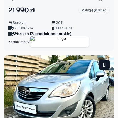
21 990 zł
Raty
340
zł/msc
Benzyna
2011
175 000 km
Manualna
Szczecin (Zachodniopomorskie)
Zobacz oferty: