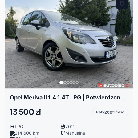
Opel Meriva II 1.4 1.4T LPG | Potwierdzony Przebieg | Navi | Parktronik
13 500 zł
Raty
209
zł/msc
LPG
2011
214 600 km
Manualna