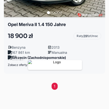
Opel Meriva II 1.4 150 Jahre
18 900 zł
Raty
291
zł/msc
Benzyna
2013
167 861 km
Manualna
Szczecin (Zachodniopomorskie)
Zobacz oferty:
1