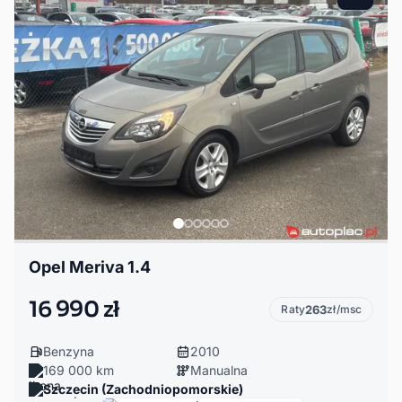
Opel Meriva 1.4
16 990 zł
Raty
263
zł/msc
Benzyna
2010
169 000 km
Manualna
Szczecin (Zachodniopomorskie)