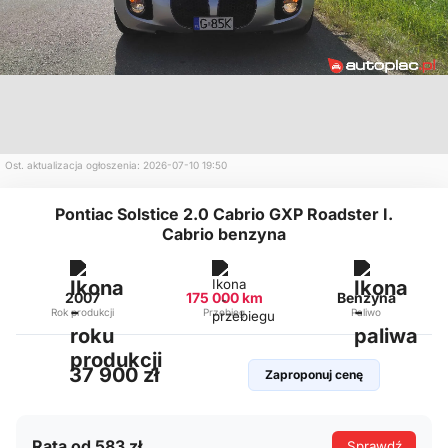
Ost. aktualizacja ogłoszenia: 2026-07-10 19:50
Pontiac Solstice 2.0 Cabrio GXP Roadster I.
Cabrio benzyna
2007
175 000 km
Benzyna
Rok produkcji
Przebieg
Paliwo
37 900 zł
Zaproponuj cenę
Rata od 583 zł
Sprawdź