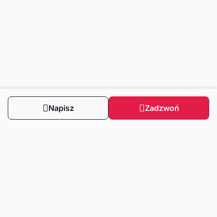
Napisz
Zadzwoń
Obserwuj nas
Dla klientów