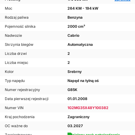
Moc
264 KM - 194 kW
Rodzaj paliwa
Benzyna
Pojemność silnika
2000 cm³
Nadwozie
Cabrio
Skrzynia biegów
Automatyczna
Liczba drzwi
2
Liczba miejsc
2
Kolor
Srebrny
Typ napędu
Napęd na tylną oś
Numer rejestracyjny
G85K
Data pierwszej rejestracji
01.01.2008
Numer VIN
1G2MG35X48Y100382
Kraj pochodzenia
Zagraniczny
OC ważne do
03.2027
Zarejestrowany