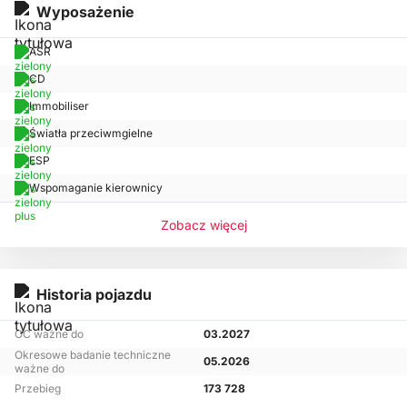
Wyposażenie
ASR
CD
Immobiliser
Światła przeciwmgielne
ESP
Wspomaganie kierownicy
Zobacz więcej
Historia pojazdu
OC ważne do
03.2027
Okresowe badanie techniczne
05.2026
ważne do
Przebieg
173 728