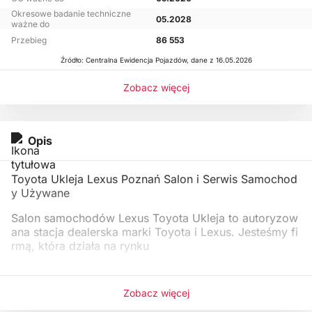
Okresowe badanie techniczne
05.2028
ważne do
Przebieg
86 553
Źródło: Centralna Ewidencja Pojazdów, dane z 16.05.2026
Zobacz więcej
Opis
Toyota Ukleja Lexus Poznań Salon i Serwis Samochod
y Używane
Salon samochodów Lexus Toyota Ukleja to autoryzow
ana stacja dealerska marki Toyota i Lexus. Jesteśmy fi
rmą, która działa na rynku
Zobacz więcej