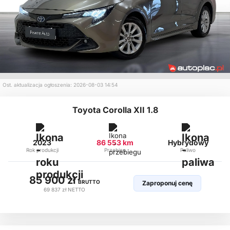
Ost. aktualizacja ogłoszenia: 2026-08-03 14:54
Toyota Corolla XII 1.8
2023
86 553 km
Hybrydowy
Rok produkcji
Przebieg
Paliwo
85 900 zł
BRUTTO
Zaproponuj cenę
69 837 zł
NETTO