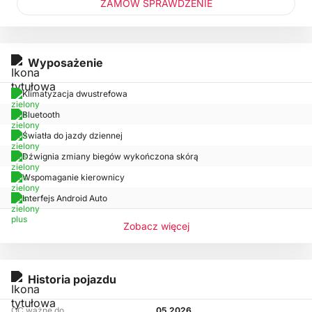
ZAMÓW SPRAWDZENIE
Wyposażenie
Klimatyzacja dwustrefowa
Bluetooth
Światła do jazdy dziennej
Dźwignia zmiany biegów wykończona skórą
Wspomaganie kierownicy
Interfejs Android Auto
Zobacz więcej
Historia pojazdu
OC ważne do
05.2026