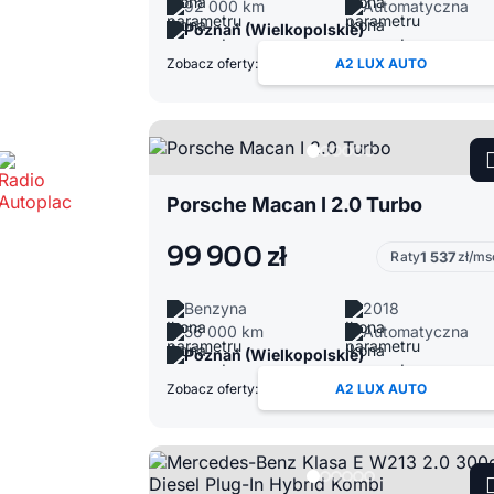
92 000 km
Automatyczna
Poznań (Wielkopolskie)
Zobacz oferty:
A2 LUX AUTO
Porsche Macan I 2.0 Turbo
99 900 zł
Raty
1 537
zł/ms
Benzyna
2018
56 000 km
Automatyczna
Poznań (Wielkopolskie)
Zobacz oferty:
A2 LUX AUTO