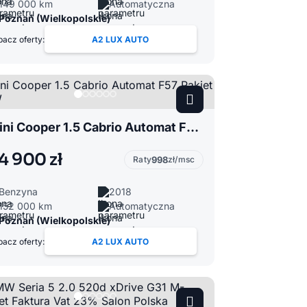
149 000 km
Automatyczna
Poznań (Wielkopolskie)
acz oferty:
A2 LUX AUTO
Mini Cooper 1.5 Cabrio Automat F57 Pakiet JCW
4 900 zł
Raty
998
zł/msc
Benzyna
2018
152 000 km
Automatyczna
Poznań (Wielkopolskie)
acz oferty:
A2 LUX AUTO