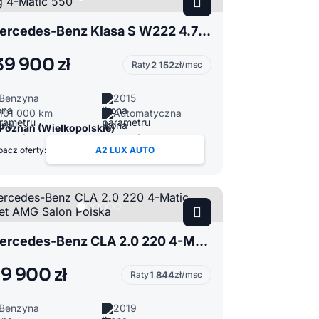
Mercedes-Benz Klasa S W222 4.7 500 Long 4-Matic 550
39 900 zł
Raty
2 152
zł/msc
Benzyna
2015
101 000 km
Automatyczna
Poznań (Wielkopolskie)
acz oferty:
A2 LUX AUTO
Mercedes-Benz CLA 2.0 220 4-Matic Pakiet AMG Salon Polska
19 900 zł
Raty
1 844
zł/msc
Benzyna
2019