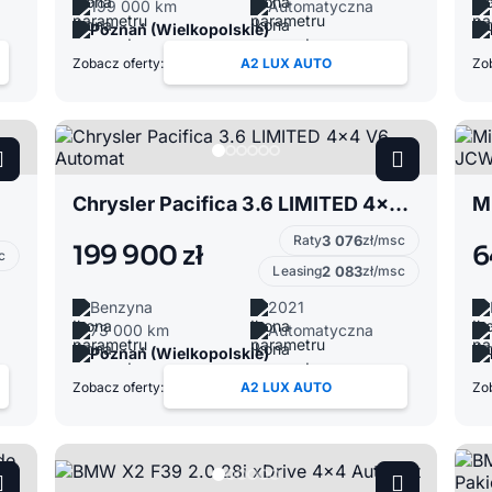
199 000 km
Automatyczna
Poznań (Wielkopolskie)
Zobacz oferty:
A2 LUX AUTO
Zob
Chrysler Pacifica 3.6 LIMITED 4x4 V6 Automat
Raty
3 076
zł/msc
199 900 zł
6
c
Leasing
2 083
zł/msc
Benzyna
2021
73 000 km
Automatyczna
Poznań (Wielkopolskie)
Zobacz oferty:
A2 LUX AUTO
Zob