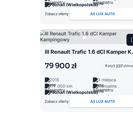
Poznań (Wielkopolskie)
Zobacz oferty:
A2 LUX AUTO
III Renault 
79 900 zł
Raty
1 237
zł/ms
2015
3 miejsca
177 000 km
Manualna
Poznań (Wielkopolskie)
Zobacz oferty:
A2 LUX AUTO