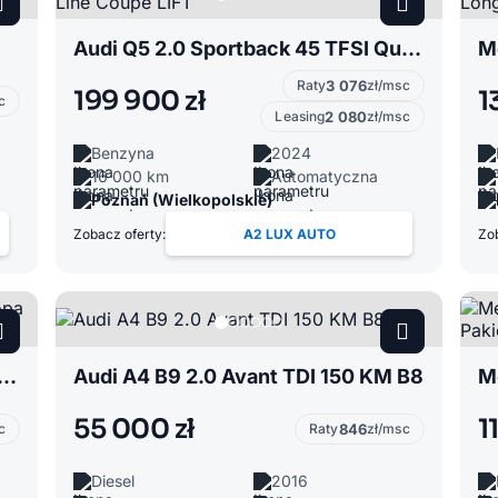
Audi Q5 2.0 Sportback 45 TFSI Quattro S-Line Coupe LIFT
Raty
3 076
zł/msc
199 900 zł
1
c
Leasing
2 080
zł/msc
Benzyna
2024
16 000 km
Automatyczna
Poznań (Wielkopolskie)
Zobacz oferty:
A2 LUX AUTO
Zob
Panamera 3.0 4 E-Hybrid Europa Pneumatyka
Audi A4 B9 2.0 Avant TDI 150 KM B8
55 000 zł
1
c
Raty
846
zł/msc
Diesel
2016