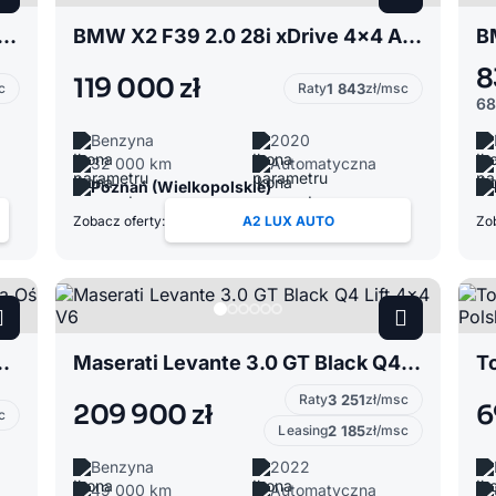
enz Klasa E W213 2.0 300de Diesel Plug-In Hybrid Kombi
BMW X2 F39 2.0 28i xDrive 4x4 Automat
8
119 000 zł
c
Raty
1 843
zł/msc
68
Benzyna
2020
32 000 km
Automatyczna
Poznań (Wielkopolskie)
Zobacz oferty:
A2 LUX AUTO
Zob
KM Pneumatyka Oś skrętna
Maserati Levante 3.0 GT Black Q4 Lift 4x4 V6
Raty
3 251
zł/msc
209 900 zł
6
c
Leasing
2 185
zł/msc
Benzyna
2022
49 000 km
Automatyczna