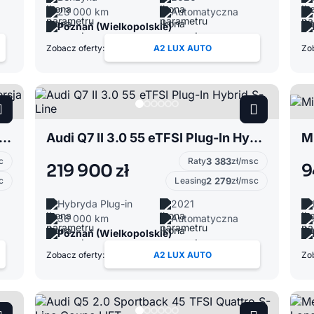
23 000 km
Automatyczna
Poznań (Wielkopolskie)
Zobacz oferty:
A2 LUX AUTO
Zob
 Panamera 2.9 4S Executive wersja LONG 440 KM 4x4 Pakiet Turbo
Audi Q7 II 3.0 55 eTFSI Plug-In Hybrid S-Line
M
c
Raty
3 383
zł/msc
219 900 zł
9
c
Leasing
2 279
zł/msc
Hybryda Plug-in
2021
36 000 km
Automatyczna
Poznań (Wielkopolskie)
Zobacz oferty:
A2 LUX AUTO
Zob