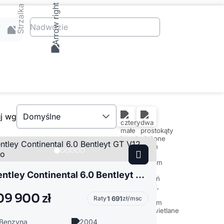
Nadwozie
uj wg
Domyślne
Bentley Continental 6.0 Bentleyt GT V12 Turbo
09 900 zł
Raty
1 691
zł/msc
Benzyna
2004