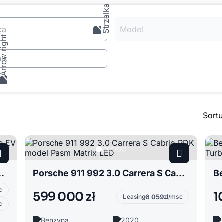
ka
Model
ik
Sort
 Gran Coupe EV Elektryk
Porsche 911 992 3.0 Carrera S Cabrio PDK model Pasm Matrix LED
c
599 000 zł
1
Leasing
6 059
zł/msc
c
Benzyna
2020