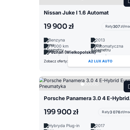
Nissan Juke I 1.6 Automat
19 900 zł
Raty
307
zł/ms
Benzyna
2013
71 000 km
Automatyczna
Poznań (Wielkopolskie)
Zobacz oferty:
A2 LUX AUTO
Porsche 
199 900 zł
Raty
3 076
zł/ms
Hybryda Plug-in
2017