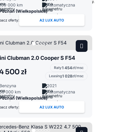
109 000 km
Automatyczna
Poznań (Wielkopolskie)
acz oferty:
A2 LUX AUTO
ini Clubman 2.0 Cooper S F54
Raty
1 454
zł/msc
4 500 zł
Leasing
1 028
zł/msc
Benzyna
2021
56 000 km
Automatyczna
Poznań (Wielkopolskie)
acz oferty:
A2 LUX AUTO