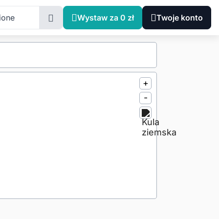
ione
Wystaw za 0 zł
Twoje konto
+
-