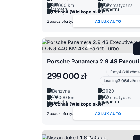
16 000 km
Automatyczna
Poznań (Wielkopolskie)
Zobacz oferty:
A2 LUX AUTO
Porsche
Raty
4 618
zł/ms
299 000 zł
Leasing
3 064
zł/ms
Benzyna
2020
74 000 km
Automatyczna
Poznań (Wielkopolskie)
Zobacz oferty:
A2 LUX AUTO