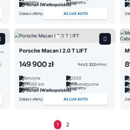
Poznań (Wielkopolskie)
Zobacz oferty:
A2 LUX AUTO
Zob
Trafic 1.6 dCI Kamper Kampingowy
Porsche Macan I 2.0 T LIFT
149 900 zł
8
c
Raty
2 322
zł/msc
Benzyna
2020
31 000 km
Automatyczna
Poznań (Wielkopolskie)
Zobacz oferty:
A2 LUX AUTO
Zob
1
2