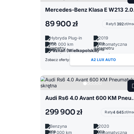
Mercedes-B
89 900 zł
Raty
1 392
zł/ms
Hybryda Plug-in
2019
150 000 km
Automatyczna
Poznań (Wielkopolskie)
Zobacz oferty:
A2 LUX AUTO
Audi Rs6 4.0 Avant 600 
299 900 zł
Raty
4 645
zł/ms
Benzyna
2020
99 000 km
Automatyczna