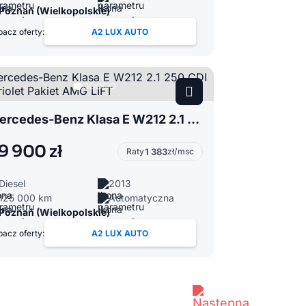
Poznań (Wielkopolskie)
acz oferty:
A2 LUX AUTO
Mercedes-Benz Klasa E W212 2.1 250 CDI Cabriolet Pakiet AMG LIFT
9 900 zł
Raty
1 383
zł/msc
Diesel
2013
125 000 km
Automatyczna
Poznań (Wielkopolskie)
acz oferty:
A2 LUX AUTO