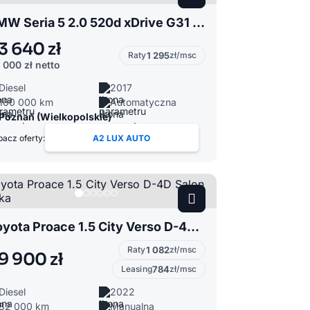
BMW Seria 5 2.0 520d xDrive G31 M-Pakiet Faktura Vat 23% Salon Polska
3 640 zł
Raty
1 295
zł/msc
 000 zł
netto
Diesel
2017
160 000 km
Automatyczna
Poznań (Wielkopolskie)
acz oferty:
A2 LUX AUTO
Toyota Proace 1.5 City Verso D-4D Salon Polska
Raty
1 082
zł/msc
9 900 zł
Leasing
784
zł/msc
Diesel
2022
82 000 km
Manualna