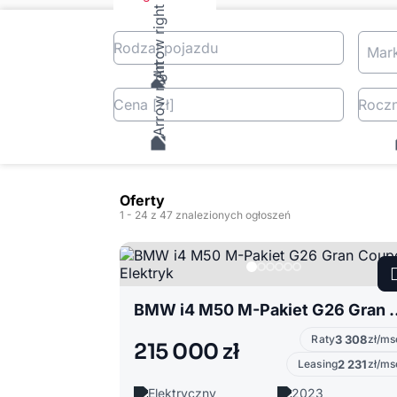
Rodzaj pojazdu
Mar
Cena
[zł
]
Roczn
Oferty
1
- 24
z 47 znalezionych ogłoszeń
BMW i4 M50 M-Pakiet G26
Raty
3 308
zł/ms
215 000 zł
Leasing
2 231
zł/ms
Elektryczny
2023