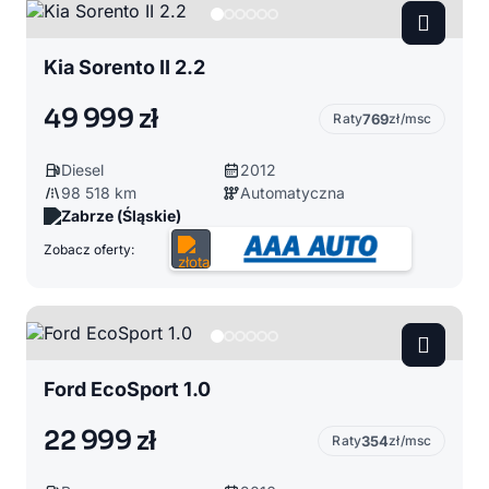
Kia Sorento II 2.2
49 999 zł
Raty
769
zł/msc
Diesel
2012
98 518 km
Automatyczna
Zabrze (Śląskie)
Zobacz oferty:
Ford EcoSport 1.0
22 999 zł
Raty
354
zł/msc