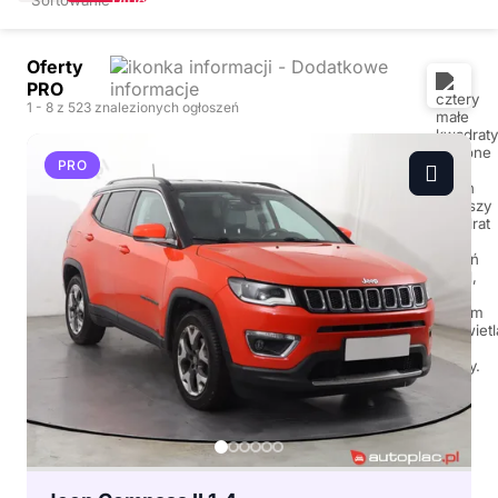
Oferty
PRO
1
- 8
z 523 znalezionych ogłoszeń
PRO