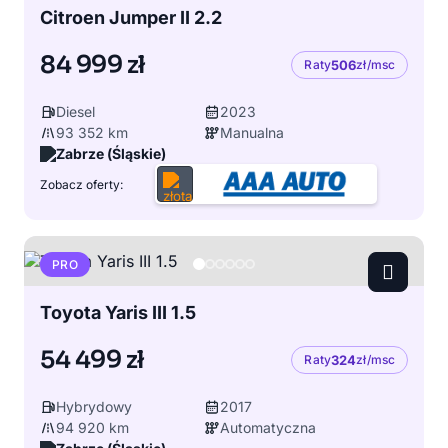
Citroen Jumper II 2.2
84 999 zł
Raty
506
zł/msc
Diesel
2023
93 352 km
Manualna
Zabrze (Śląskie)
Zobacz oferty:
PRO
Toyota Yaris III 1.5
54 499 zł
Raty
324
zł/msc
Hybrydowy
2017
94 920 km
Automatyczna