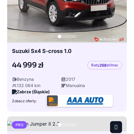
Suzuki Sx4 S-cross 1.0
44 999 zł
Raty
268
zł/msc
Benzyna
2017
132 064 km
Manualna
Zabrze (Śląskie)
Zobacz oferty:
PRO