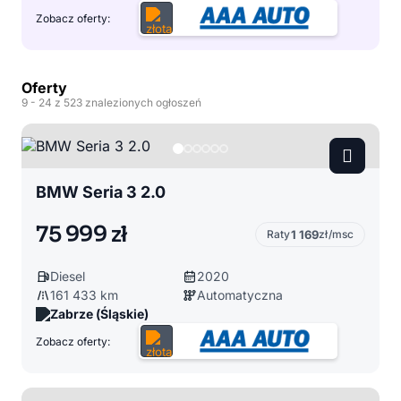
Zobacz oferty:
Oferty
9
- 24
z 523 znalezionych ogłoszeń
BMW Seria 3 2.0
75 999 zł
Raty
1 169
zł/msc
Diesel
2020
161 433 km
Automatyczna
Zabrze (Śląskie)
Zobacz oferty: