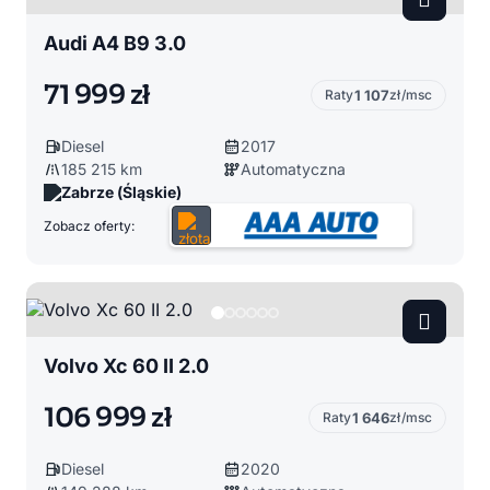
Audi A4 B9 3.0
71 999 zł
Raty
1 107
zł/msc
Diesel
2017
185 215 km
Automatyczna
Zabrze (Śląskie)
Zobacz oferty:
Volvo Xc 60 II 2.0
106 999 zł
Raty
1 646
zł/msc
Diesel
2020