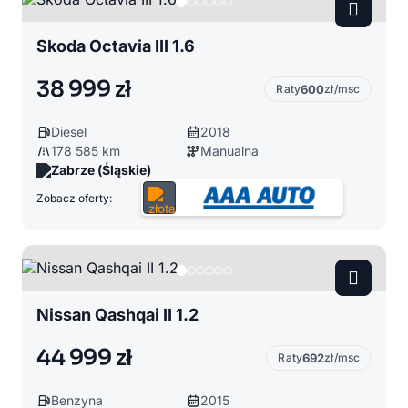
Skoda Octavia III 1.6
38 999 zł
Raty
600
zł/msc
Diesel
2018
178 585 km
Manualna
Zabrze (Śląskie)
Zobacz oferty:
Nissan Qashqai II 1.2
44 999 zł
Raty
692
zł/msc
Benzyna
2015