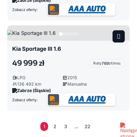
Zabrze (Śląskie)
Zobacz oferty:
Kia Sportage III 1.6
49 999 zł
Raty
769
zł/msc
LPG
2015
136 492 km
Manualna
Zabrze (Śląskie)
Zobacz oferty:
1
2
3
...
22