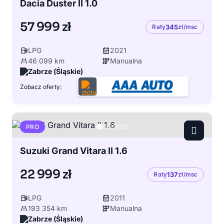
Dacia Duster II 1.0
57 999 zł
Raty
345
zł/msc
LPG
2021
46 099 km
Manualna
Zabrze (Śląskie)
Zobacz oferty:
PRO
Suzuki Grand Vitara II 1.6
22 999 zł
Raty
137
zł/msc
LPG
2011
193 354 km
Manualna
Zabrze (Śląskie)