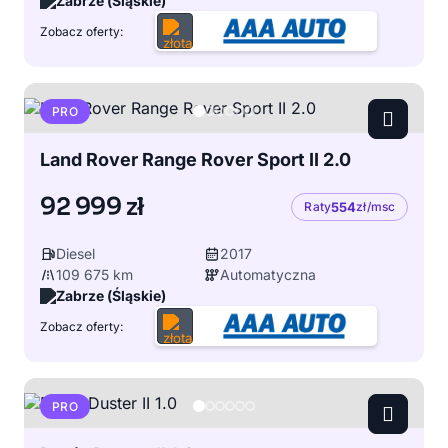
Zabrze (Śląskie)
Zobacz oferty:
PRO
Land Rover Range Rover Sport II 2.0
92 999 zł
Raty
554
zł/msc
Diesel
2017
109 675 km
Automatyczna
Zabrze (Śląskie)
Zobacz oferty:
PRO