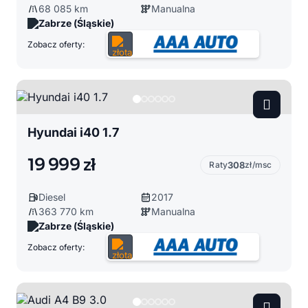
68 085 km
Manualna
Zabrze (Śląskie)
Zobacz oferty:
Hyundai i40 1.7
19 999 zł
Raty
308
zł/msc
Diesel
2017
363 770 km
Manualna
Zabrze (Śląskie)
Zobacz oferty: