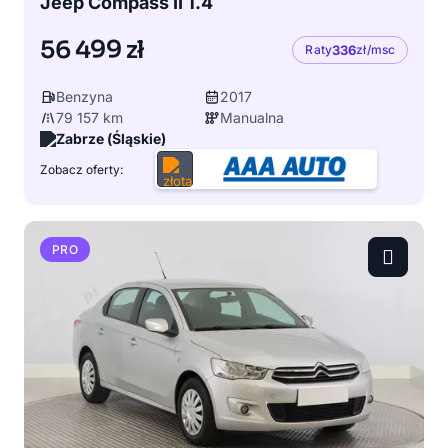
Jeep Compass II 1.4
56 499 zł
Raty
336
zł/msc
Benzyna
2017
79 157 km
Manualna
Zabrze (Śląskie)
Zobacz oferty:
PRO