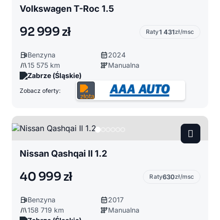
Volkswagen T-Roc 1.5
92 999 zł
Raty
1 431
zł/msc
Benzyna
2024
15 575 km
Manualna
Zabrze (Śląskie)
Zobacz oferty:
Nissan Qashqai II 1.2
40 999 zł
Raty
630
zł/msc
Benzyna
2017
158 719 km
Manualna