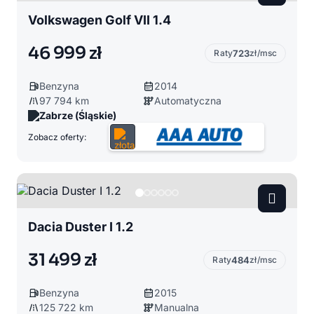
Volkswagen Golf VII 1.4
46 999 zł
Raty
723
zł/msc
Benzyna
2014
97 794 km
Automatyczna
Zabrze (Śląskie)
Zobacz oferty:
Dacia Duster I 1.2
31 499 zł
Raty
484
zł/msc
Benzyna
2015
125 722 km
Manualna