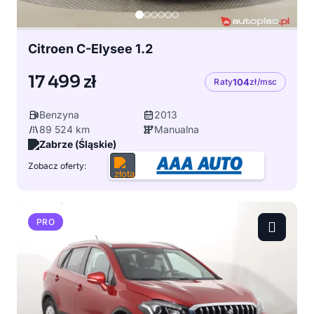
Citroen C-Elysee 1.2
17 499 zł
Raty
104
zł/msc
Benzyna
2013
89 524 km
Manualna
Zabrze (Śląskie)
Zobacz oferty:
PRO