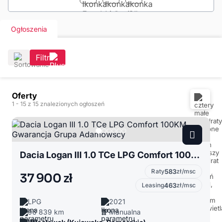
Ogłoszenia
Filtr
Oferty
1
- 15
z 15 znalezionych ogłoszeń
Dacia Logan III 1.0 TCe LPG Comfort 100KM Gwarancja Grupa Adamowscy
Raty
583
zł/msc
37 900 zł
Leasing
463
zł/msc
LPG
2021
96 839 km
Manualna