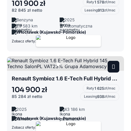
101 900 zł
Raty
1 578
zł/msc
82 845 zł
netto
Leasing
913
zł/msc
Benzyna
2025
29 583 km
Automatyczna
Włocławek (Kujawsko-Pomorskie)
Zobacz oferty:
Renault Symbioz 1.6 E-Tech Full Hybrid 145 Techno SalonPL VAT23% Grupa Adamowscy
104 900 zł
Raty
1 625
zł/msc
85 284 zł
netto
Leasing
938
zł/msc
2025
43 186 km
Włocławek (Kujawsko-Pomorskie)
Zobacz oferty: