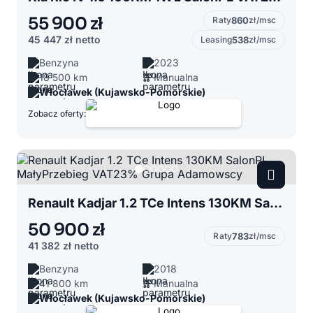
55 900 zł
Raty
860
zł/msc
45 447 zł
netto
Leasing
538
zł/msc
Benzyna
2023
18 500 km
Manualna
Włocławek (Kujawsko-Pomorskie)
Zobacz oferty:
Renault Kadjar 1.2 TCe Intens 130KM SalonPL MałyPrzebieg VAT23% Grupa Adamowscy
50 900 zł
Raty
783
zł/msc
41 382 zł
netto
Benzyna
2018
41 800 km
Manualna
Włocławek (Kujawsko-Pomorskie)