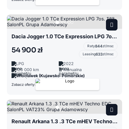
Dacia Jogger 1.0 TCe Expression LPG 7os. 1Wł SalonPL Grupa Adamowscy
Raty
844
zł/msc
54 900 zł
Leasing
633
zł/msc
LPG
2022
120 000 km
Manualna
Włocławek (Kujawsko-Pomorskie)
Zobacz oferty:
Renault Arkana 1.3 .3 TCe mHEV Techno EDC SalonPL VAT23% Grupa Adamowscy