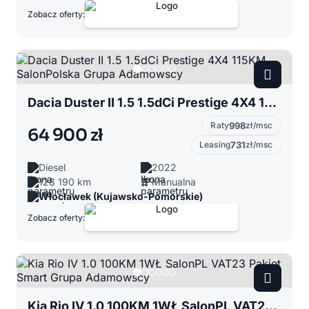
Zobacz oferty:
Dacia Duster II 1.5 1.5dCi Prestige 4X4 115KM SalonPolska Grupa Adamowscy
Raty
998
zł/msc
64 900 zł
Leasing
731
zł/msc
Diesel
2022
128 190 km
Manualna
Włocławek (Kujawsko-Pomorskie)
Zobacz oferty:
Kia Rio IV 1.0 100KM 1WŁ SalonPL VAT23 Pakiet Smart Grupa Adamowscy