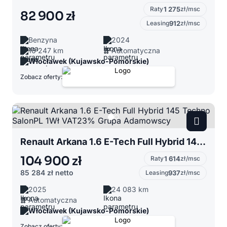
Raty
1 275
zł/msc
82 900 zł
Leasing
912
zł/msc
Benzyna
2024
16 247 km
Automatyczna
Włocławek (Kujawsko-Pomorskie)
Zobacz oferty:
Renault Arkana 1.6 E-Tech Full Hybrid 145 Techno SalonPL 1Wł VAT23% Grupa Adamowscy
104 900 zł
Raty
1 614
zł/msc
85 284 zł
netto
Leasing
937
zł/msc
2025
24 083 km
Automatyczna
Włocławek (Kujawsko-Pomorskie)
Zobacz oferty: