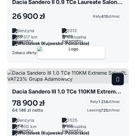
Dacia Sandero II 0.9 TCe Laureate SalonPL Nawigacja MałyPrzebieg Grupa Adamowscy
26 900 zł
Raty
415
zł/msc
Benzyna
2013
56 517 km
Manualna
Włocławek (Kujawsko-Pomorskie)
Zobacz oferty:
Dacia Sandero III 1.0 TCe 110KM Extreme SalonPL VAT23% Grupa Adamowscy
78 900 zł
Raty
1 214
zł/msc
64 146 zł
netto
Leasing
725
zł/msc
Benzyna
2025
2 000 km
Manualna
Włocławek (Kujawsko-Pomorskie)