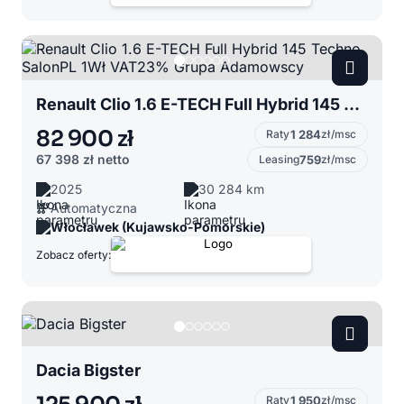
Renault Clio 1.6 E-TECH Full Hybrid 145 Techno SalonPL 1Wł VAT23% Grupa Adamowscy
82 900 zł
Raty
1 284
zł/msc
67 398 zł
netto
Leasing
759
zł/msc
2025
30 284 km
Automatyczna
Włocławek (Kujawsko-Pomorskie)
Zobacz oferty:
Dacia Bigster
Raty
1 950
zł/msc