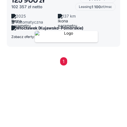
125 900 zł
102 357 zł
netto
Leasing
1 100
zł/msc
2025
137 km
Automatyczna
Włocławek (Kujawsko-Pomorskie)
Zobacz oferty:
1