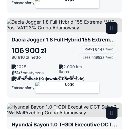
Zobacz oferty:
Dacia Jogger 1.8 Full Hybrid 155 Extreme MMT 7os. VAT23% Grupa Adamowscy
106 900 zł
Raty
1 644
zł/msc
86 910 zł
netto
Leasing
952
zł/msc
2025
2 000 km
Automatyczna
Włocławek (Kujawsko-Pomorskie)
Zobacz oferty:
Hyundai Bayon 1.0 T-GDI Executive DCT SalonPL 1Wł MałPrzebieg Grupa Adamowscy