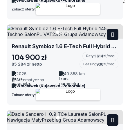
Włocławek (Kujawsko-Pomorskie)
Zobacz oferty:
Renault Symbioz 1.6 E-Tech Full Hybrid 145 Techno SalonPL VAT23% Grupa Adamowscy
104 900 zł
Raty
1 614
zł/msc
85 284 zł
netto
Leasing
936
zł/msc
2025
40 858 km
Automatyczna
Włocławek (Kujawsko-Pomorskie)
Zobacz oferty: