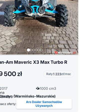
an-Am Maveric X3 Max Turbo R
9 500 zł
Raty
1 223
zł/msc
2017
1000 cm3
Olsztyn (Warmińsko-Mazurskie)
Aro Dealer Samochodów
acz oferty:
Używanych