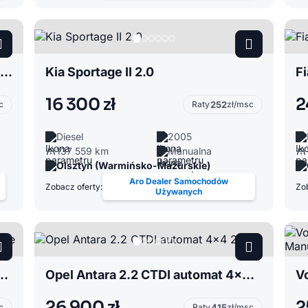
Ford Fiesta Mk8 1.5 Fiestadelikatnie uszkodzony
Kia Sportage II 2.0
Fi
16 300 zł
2
c
Raty
252
zł/msc
Diesel
2005
137 559 km
Manualna
Olsztyn (Warmińsko-Mazurskie)
Aro Dealer Samochodów
Zobacz oferty:
Zob
Używanych
ddy IV 1.2 piękne rodzinne
Opel Antara 2.2 CTDI automat 4x4 2012
26 900 zł
2
c
Raty
415
zł/msc