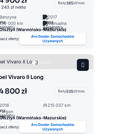
4 900 zł
Raty
385
zł/msc
 243 zł
netto
Benzyna
2017
139 000 km
Manualna
Olsztyn (Warmińsko-Mazurskie)
Aro Dealer Samochodów
acz oferty:
Używanych
el Vivaro II Long
4 800 zł
Raty
535
zł/msc
2016
215 037 km
Furgon
Olsztyn (Warmińsko-Mazurskie)
Aro Dealer Samochodów
acz oferty:
Używanych