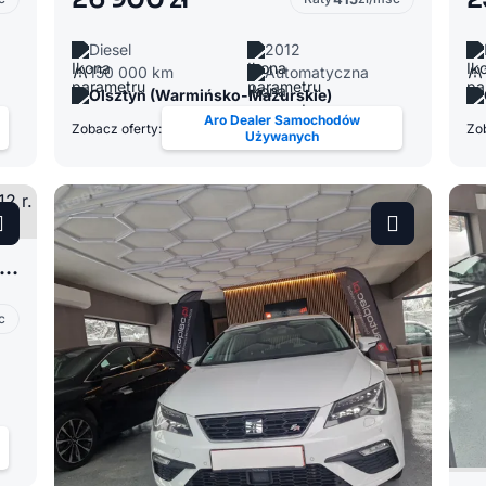
Diesel
2012
150 000 km
Automatyczna
Olsztyn (Warmińsko-Mazurskie)
Aro Dealer Samochodów
Zobacz oferty:
Zob
Używanych
rcedes-Benz Klasa B W246 1.8 – 2012 r. – Automat
c