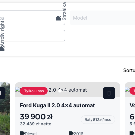
ka
Model
ik
Sort
Tylko u nas
Ford Kuga II 2.0 4x4 automat
39 900 zł
6
Raty
613
zł/msc
32 439 zł
netto
5 
Diesel
2016