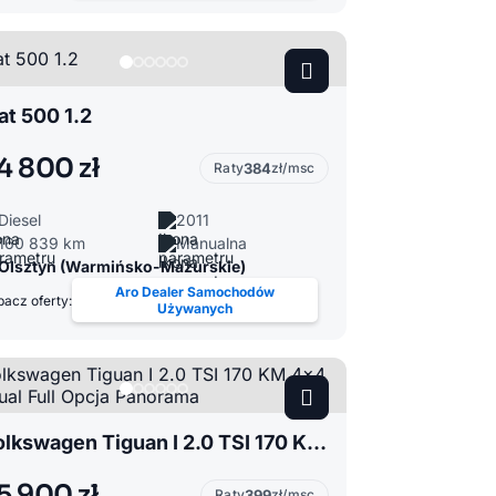
at 500 1.2
4 800 zł
Raty
384
zł/msc
Diesel
2011
160 839 km
Manualna
Olsztyn (Warmińsko-Mazurskie)
Aro Dealer Samochodów
acz oferty:
Używanych
Volkswagen Tiguan I 2.0 TSI 170 KM 4x4 Manual Full Opcja Panorama
5 900 zł
Raty
399
zł/msc