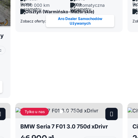
190 000 km
Automatyczna
Olsztyn (Warmińsko-Mazurskie)
Aro Dealer Samochodów
Zobacz oferty:
Zob
Używanych
ny
c
Tylko u nas
BMW Seria 7 F01 3.0 750d xDrivr
Ci