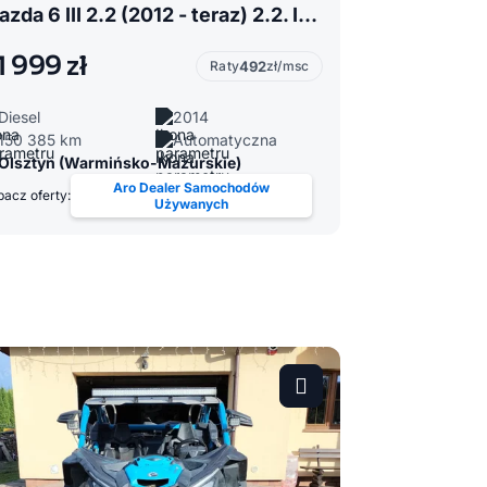
Mazda 6 III 2.2 (2012 - teraz) 2.2. Igła. Pierwszy właściciel.
1 999 zł
Raty
492
zł/msc
Diesel
2014
150 385 km
Automatyczna
Olsztyn (Warmińsko-Mazurskie)
Aro Dealer Samochodów
acz oferty:
Używanych