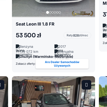
3
Seat Leon III 1.8 FR
53 500 zł
Raty
828
zł/msc
Zob
Benzyna
2017
139 072 km
Manualna
Olsztyn (Warmińsko-Mazurskie)
Aro Dealer Samochodów
Zobacz oferty:
Używanych