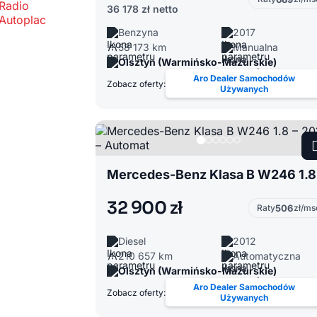
36 178 zł
netto
Benzyna
2017
58 173 km
Manualna
Olsztyn (Warmińsko-Mazurskie)
Aro Dealer Samochodów
Zobacz oferty:
Używanych
Me
32 900 zł
Raty
506
zł/ms
Diesel
2012
210 657 km
Automatyczna
Olsztyn (Warmińsko-Mazurskie)
Aro Dealer Samochodów
Zobacz oferty:
Używanych