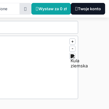
ione
Wystaw za 0 zł
Twoje konto
+
-