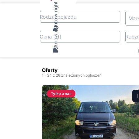
Rodzaj pojazdu
Mar
Cena
[zł
]
Roczn
Oferty
1
- 24
z 28 znalezionych ogłoszeń
Tylko u nas