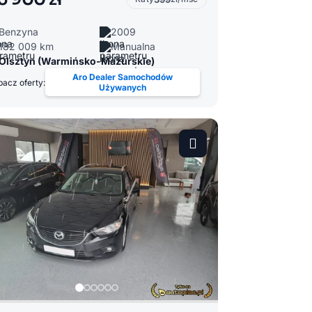
Benzyna
2009
182 009 km
Manualna
Olsztyn (Warmińsko-Mazurskie)
Aro Dealer Samochodów
acz oferty:
Używanych