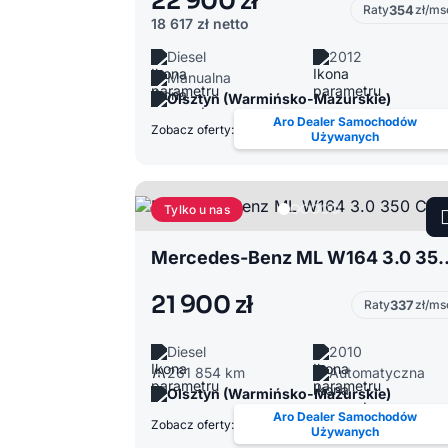
22 900 zł
Raty
354
zł/ms
18 617 zł
netto
Diesel
2012
Manualna
Olsztyn (Warmińsko-Mazurskie)
Aro Dealer Samochodów
Zobacz oferty:
Używanych
Tylko u nas
Mercedes-Benz ML W
21 900 zł
Raty
337
zł/ms
Diesel
2010
261 854 km
Automatyczna
Olsztyn (Warmińsko-Mazurskie)
Aro Dealer Samochodów
Zobacz oferty:
Używanych