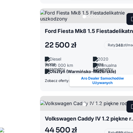
22 500 zł
Raty
348
zł/ms
Diesel
2020
140 000 km
Manualna
Olsztyn (Warmińsko-Mazurskie)
Aro Dealer Samochodów
Zobacz oferty:
Używanych
Volkswagen Ca
44 500 zł
Raty
689
zł/ms