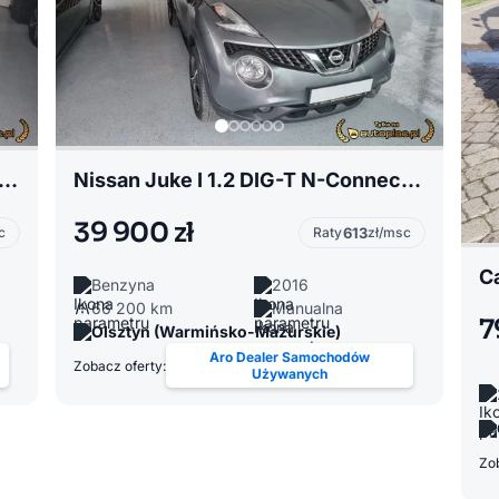
Kuga II 2.0 TDCI 150 KM Automat AWD. Zadbany
Nissan Juke I 1.2 DIG-T N-Connecta Igła
39 900 zł
c
Raty
613
zł/msc
C
Benzyna
2016
66 200 km
Manualna
7
Olsztyn (Warmińsko-Mazurskie)
Aro Dealer Samochodów
Zobacz oferty:
Używanych
Zob