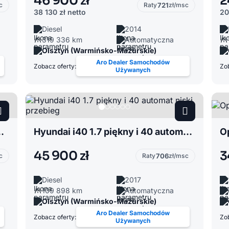
46 900 zł
2
c
Raty
721
zł/msc
38 130 zł
netto
20
Diesel
2014
319 336 km
Automatyczna
Olsztyn (Warmińsko-Mazurskie)
Aro Dealer Samochodów
Zobacz oferty:
Zob
Używanych
164 3.0 350 CDI
Hyundai i40 1.7 piękny i 40 automat niski przebieg
Op
45 900 zł
3
c
Raty
706
zł/msc
Diesel
2017
109 898 km
Automatyczna
Olsztyn (Warmińsko-Mazurskie)
Aro Dealer Samochodów
Zobacz oferty:
Zob
Używanych