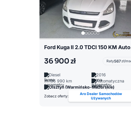
Ford 
36 900 zł
Raty
567
zł/ms
Diesel
2016
186 990 km
Automatyczna
Olsztyn (Warmińsko-Mazurskie)
Aro Dealer Samochodów
Zobacz oferty:
Używanych