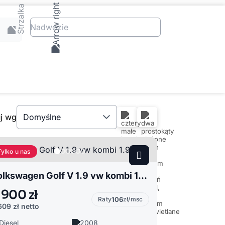
Nadwozie
uj wg
Domyślne
Tylko u nas
Volkswagen Golf V 1.9 vw kombi 1.9TDI
 900 zł
Raty
106
zł/msc
609 zł
netto
Diesel
2008