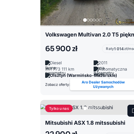
Volkswagen Multivan 2.0 T5 pięk
65 900 zł
Raty
1 014
zł/ms
Diesel
2011
1 773 111 km
Automatyczna
Olsztyn (Warmińsko-Mazurskie)
Aro Dealer Samochodów
Zobacz oferty:
Używanych
Tylko u nas
Mitsubishi ASX 1.8 mitssubishi