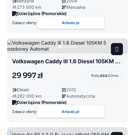
Benzyna
2004
273 000 km
Manualna
Dzierżążno (Pomorskie)
Zobacz oferty:
Artauto.pl
Volkswagen Caddy III 1.6 Diesel 105KM 5 osobowy Automat
29 997 zł
Raty
464
zł/msc
Diesel
2012
282 000 km
Automatyczna
Dzierżążno (Pomorskie)
Zobacz oferty:
Artauto.pl