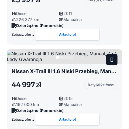
23 997 zł
370
Diesel
2011
226 377 km
Manualna
Dzierżążno (Pomorskie)
Zobacz oferty:
Artauto.pl
Nissan X-Trail III 1.6 Niski Przebieg, Manual, 4x4 Ledy Gwarancja
44 997 zł
Raty
692
zł/msc
Diesel
2015
162 000 km
Manualna
Dzierżążno (Pomorskie)
Zobacz oferty:
Artauto.pl