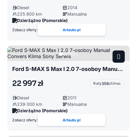
Diesel
2014
225 800 km
Manualna
Dzierżążno (Pomorskie)
Zobacz oferty:
Artauto.pl
Ford S-MAX S Max I 2.0 7-osoboy Manual Convers Klima Sony Serwis
22 997 zł
Raty
356
zł/msc
Diesel
2011
239 000 km
Manualna
Dzierżążno (Pomorskie)
Zobacz oferty:
Artauto.pl