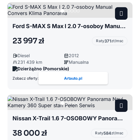
Ford S-MAX S Max I 2.0 7-osoboy Manual Convers Klima Panorama
23 997 zł
Raty
371
zł/msc
Diesel
2012
231 439 km
Manualna
Dzierżążno (Pomorskie)
Zobacz oferty:
Artauto.pl
Nissan X-Trail 1.6 7-OSOBOWY Panorama Navi Kamery 360 Super stan Pełen Serwis
38 000 zł
Raty
584
zł/msc