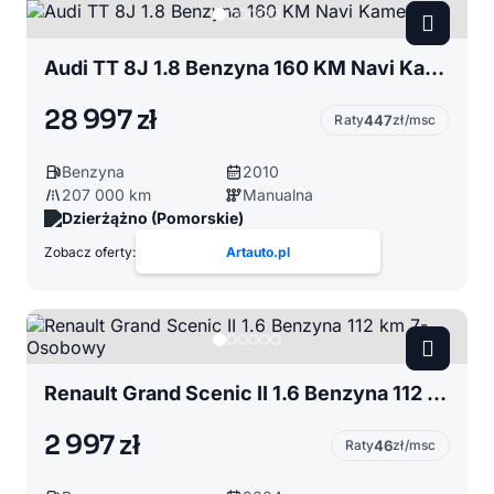
Audi TT 8J 1.8 Benzyna 160 KM Navi Kamera
28 997 zł
Raty
447
zł/msc
Benzyna
2010
207 000 km
Manualna
Dzierżążno (Pomorskie)
Zobacz oferty:
Artauto.pl
Renault Grand Scenic II 1.6 Benzyna 112 km 7-Osobowy
2 997 zł
Raty
46
zł/msc