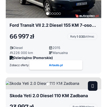
Ford Transit VII 2.2 Diesel 155 KM 7-osobowy Max
66 997 zł
Raty
1 030
zł/msc
Diesel
2015
226 000 km
Manualna
Dzierżążno (Pomorskie)
Zobacz oferty:
Artauto.pl
Skoda Yeti 2.0 Diesel 110 KM Zadbana
Raty
zł/msc