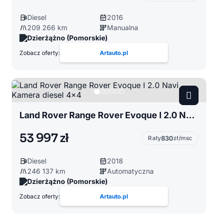
Diesel
2016
209 266 km
Manualna
Dzierżążno (Pomorskie)
Zobacz oferty:
Artauto.pl
Land Rover Range Rover Evoque I 2.0 Navi Kamera diesel 4x4
53 997 zł
Raty
830
zł/msc
Diesel
2018
246 137 km
Automatyczna
Dzierżążno (Pomorskie)
Zobacz oferty:
Artauto.pl