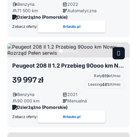
Benzyna
2022
71 500 km
Automatyczna
Dzierżążno (Pomorskie)
Zobacz oferty:
Artauto.pl
Peugeot 208 II 1.2 Przebieg 90ooo km Nowy Rozrząd Pełen serwis
Raty
619
zł/msc
39 997 zł
Leasing
481
zł/msc
Benzyna
2021
90 000 km
Manualna
Dzierżążno (Pomorskie)
Zobacz oferty:
Artauto.pl