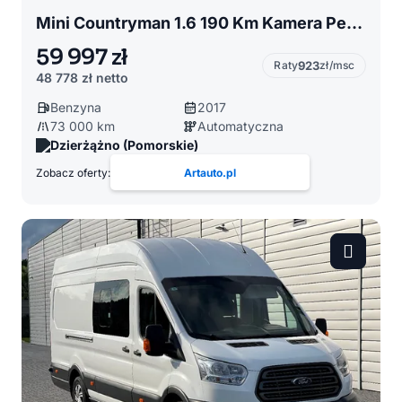
Mini Countryman 1.6 190 Km Kamera Pełen Serwis Zarejestrowana Fakutra VAT
59 997 zł
Raty
923
zł/msc
48 778 zł
netto
Benzyna
2017
73 000 km
Automatyczna
Dzierżążno (Pomorskie)
Zobacz oferty:
Artauto.pl