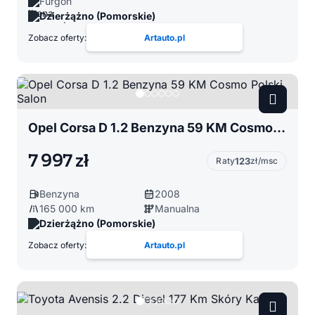
Furgon
Dzierżążno (Pomorskie)
Zobacz oferty:
Artauto.pl
Opel Corsa D 1.2 Benzyna 59 KM Cosmo Polski Salon
7 997 zł
Raty
123
zł/msc
Benzyna
2008
165 000 km
Manualna
Dzierżążno (Pomorskie)
Zobacz oferty:
Artauto.pl