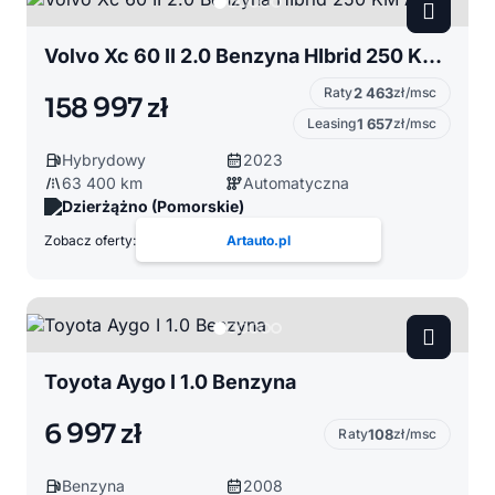
Volvo Xc 60 II 2.0 Benzyna HIbrid 250 KM AWD
Raty
2 463
zł/msc
158 997 zł
Leasing
1 657
zł/msc
Hybrydowy
2023
63 400 km
Automatyczna
Dzierżążno (Pomorskie)
Zobacz oferty:
Artauto.pl
Toyota Aygo I 1.0 Benzyna
6 997 zł
Raty
108
zł/msc
Benzyna
2008