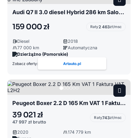
Audi Q7 II 3.0 diesel Hybrid 286 km Salon Polska S-line Zadbany
159 000 zł
Raty
2 463
zł/msc
Diesel
2018
77 000 km
Automatyczna
Dzierżążno (Pomorskie)
Zobacz oferty:
Artauto.pl
Peugeot Boxer 2.2 D 165 Km VAT 1 Faktura VAT L2H2
39 021 zł
Raty
743
zł/msc
47 997 zł
brutto
2020
174 779 km