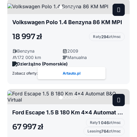
Volkswagen Polo 1.4 Benzyna 86 KM MPI
18 997 zł
Raty
294
zł/msc
Benzyna
2009
172 000 km
Manualna
Dzierżążno (Pomorskie)
Zobacz oferty:
Artauto.pl
Ford Escape 1.5 B 180 Km 4x4 Automat B&O Virtual
Raty
1 046
zł/msc
67 997 zł
Leasing
764
zł/msc