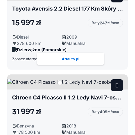
Toyota Avensis 2.2 Diesel 177 Km Skóry Kamera
15 997 zł
Raty
247
zł/msc
Diesel
2009
278 600 km
Manualna
Dzierżążno (Pomorskie)
Zobacz oferty:
Artauto.pl
Citroen C4 Picasso II 1.2 Ledy Navi 7-osobowy
31 997 zł
Raty
495
zł/msc
Benzyna
2018
178 500 km
Manualna