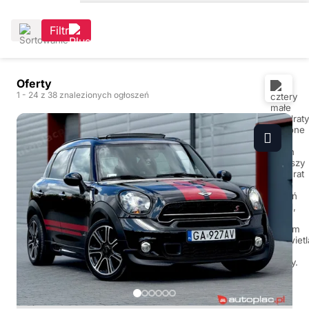
Filtr
Oferty
1
- 24
z 38 znalezionych ogłoszeń