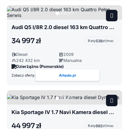
Audi Q5 I/8R 2.0 diesel 163 km Quattro Pełen Serwis
34 997 zł
Raty
538
zł/msc
Diesel
2009
242 432 km
Manualna
Dzierżążno (Pomorskie)
Zobacz oferty:
Artauto.pl
Kia Sportage IV 1.7 Navi Kamera diesel Dynamics
44 997 zł
Raty
692
zł/msc