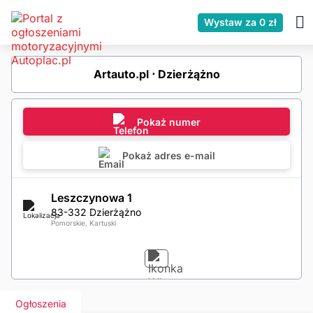
Wystaw za 0 zł
Artauto.pl ⋅ Dzierżążno
Pokaż numer
Pokaż adres e-mail
Leszczynowa 1
83-332 Dzierżążno
Pomorskie, Kartuski
Ogłoszenia