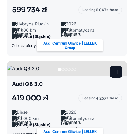
599 734 zł
Leasing
6 067
zł/msc
Hybryda Plug-in
2026
4 000 km
Automatyczna
Gliwice (Śląskie)
Audi Centrum Gliwice | LELLEK
Zobacz oferty:
Group
Audi Q8 3.0
419 000 zł
Leasing
4 257
zł/msc
Diesel
2026
20 000 km
Automatyczna
Gliwice (Śląskie)
Audi Centrum Gliwice | LELLEK
Zobacz oferty: