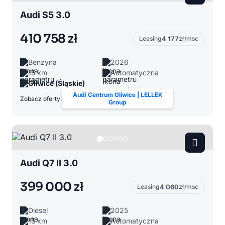
Audi S5 3.0
410 758 zł
Leasing
4 177
zł/msc
Benzyna
2026
15 km
Automatyczna
Gliwice (Śląskie)
Audi Centrum Gliwice | LELLEK
Zobacz oferty:
Group
Audi Q7 II 3.0
399 000 zł
Leasing
4 060
zł/msc
Diesel
2025
15 km
Automatyczna