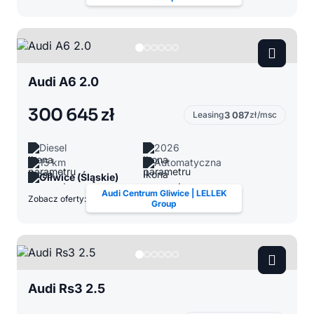
Audi A6 2.0
300 645 zł
Leasing
3 087
zł/msc
Diesel
2026
15 km
Automatyczna
Gliwice (Śląskie)
Audi Centrum Gliwice | LELLEK
Zobacz oferty:
Group
Audi Rs3 2.5