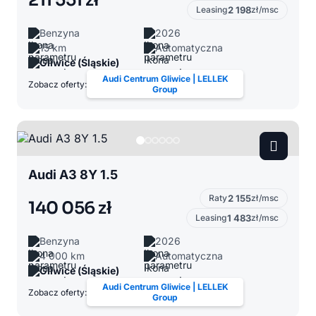
211 551 zł
Leasing
2 198
zł/msc
Benzyna
2026
15 km
Automatyczna
Gliwice (Śląskie)
Audi Centrum Gliwice | LELLEK
Zobacz oferty:
Group
Audi A3 8Y 1.5
Raty
2 155
zł/msc
140 056 zł
Leasing
1 483
zł/msc
Benzyna
2026
4 000 km
Automatyczna
Gliwice (Śląskie)
Audi Centrum Gliwice | LELLEK
Zobacz oferty:
Group