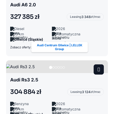
Audi A6 2.0
327 385 zł
Leasing
3 348
zł/msc
Diesel
2026
15 km
Automatyczna
Gliwice (Śląskie)
Audi Centrum Gliwice | LELLEK
Zobacz oferty:
Group
Audi Rs3 2.5
304 884 zł
Leasing
3 124
zł/msc
Benzyna
2026
15 km
Automatyczna