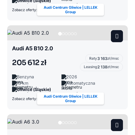
Gliwice (Śląskie)
Audi Centrum Gliwice | LELLEK
Zobacz oferty:
Group
Audi A5 B10 2.0
Raty
3 163
zł/msc
205 612 zł
Leasing
2 138
zł/msc
Benzyna
2026
15 km
Automatyczna
Gliwice (Śląskie)
Audi Centrum Gliwice | LELLEK
Zobacz oferty:
Group