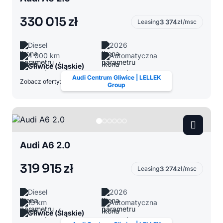
330 015 zł
Leasing
3 374
zł/msc
Diesel
2026
4 000 km
Automatyczna
Gliwice (Śląskie)
Audi Centrum Gliwice | LELLEK
Zobacz oferty:
Group
Audi A6 2.0
319 915 zł
Leasing
3 274
zł/msc
Diesel
2026
15 km
Automatyczna
Gliwice (Śląskie)