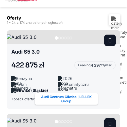
Oferty
1
- 24
z 174 znalezionych ogłoszeń
Audi S5 3.0
422 875 zł
Leasing
4 297
zł/msc
Benzyna
2026
15 km
Automatyczna
Gliwice (Śląskie)
Audi Centrum Gliwice | LELLEK
Zobacz oferty:
Group