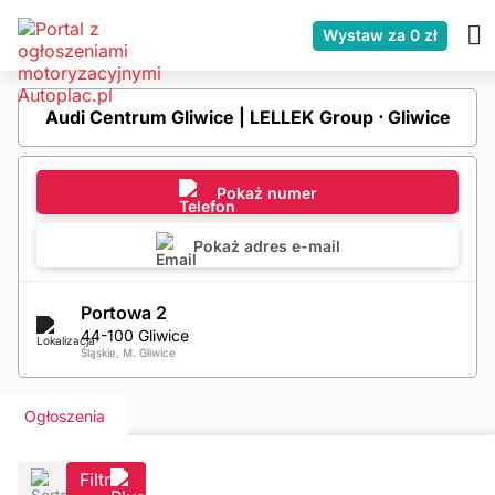
Wystaw za 0 zł
Audi Centrum Gliwice | LELLEK Group ⋅ Gliwice
Pokaż numer
Pokaż adres e-mail
Portowa 2
44-100 Gliwice
Śląskie, M. Gliwice
Ogłoszenia
Filtr