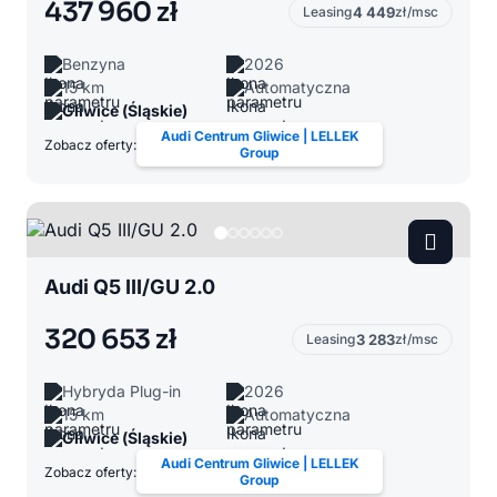
437 960 zł
Leasing
4 449
zł/msc
Benzyna
2026
15 km
Automatyczna
Gliwice (Śląskie)
Audi Centrum Gliwice | LELLEK
Zobacz oferty:
Group
Audi Q5 III/GU 2.0
320 653 zł
Leasing
3 283
zł/msc
Hybryda Plug-in
2026
15 km
Automatyczna
Gliwice (Śląskie)
Audi Centrum Gliwice | LELLEK
Zobacz oferty:
Group