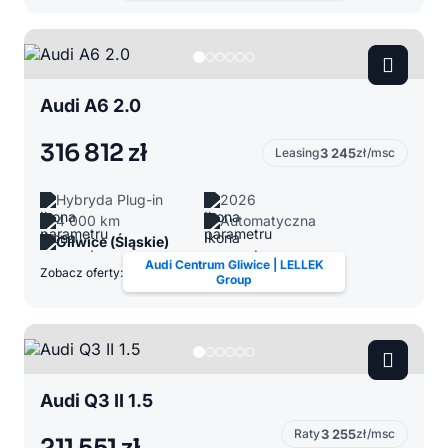
Audi A6 2.0
316 812 zł
Leasing
3 245
zł/msc
Hybryda Plug-in
2026
4 000 km
Automatyczna
Gliwice (Śląskie)
Audi Centrum Gliwice | LELLEK
Zobacz oferty:
Group
Audi Q3 II 1.5
Raty
3 255
zł/msc