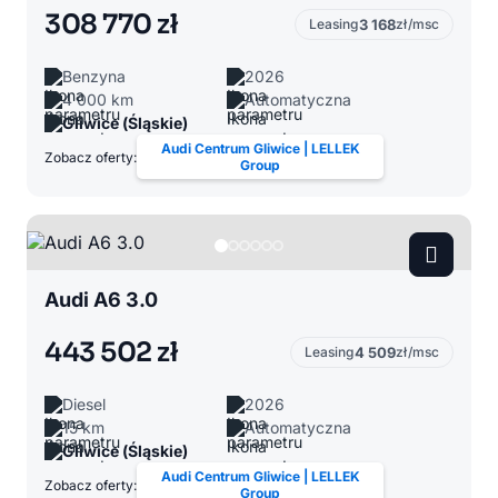
308 770 zł
Leasing
3 168
zł/msc
Benzyna
2026
4 000 km
Automatyczna
Gliwice (Śląskie)
Audi Centrum Gliwice | LELLEK
Zobacz oferty:
Group
Audi A6 3.0
443 502 zł
Leasing
4 509
zł/msc
Diesel
2026
15 km
Automatyczna
Gliwice (Śląskie)
Audi Centrum Gliwice | LELLEK
Zobacz oferty:
Group