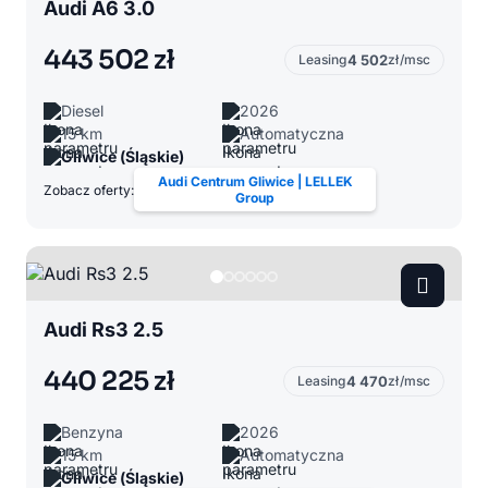
Audi A6 3.0
443 502 zł
Leasing
4 502
zł/msc
Diesel
2026
15 km
Automatyczna
Gliwice (Śląskie)
Audi Centrum Gliwice | LELLEK
Zobacz oferty:
Group
Audi Rs3 2.5
440 225 zł
Leasing
4 470
zł/msc
Benzyna
2026
15 km
Automatyczna
Gliwice (Śląskie)