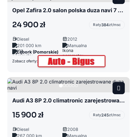
Opel Zafira 2.0 salon polska duza navi 7 osobowa wymieniony rozrząd
24 900 zł
Raty
384
zł/msc
Diesel
2012
201 000 km
Manualna
Lębork (Pomorskie)
Zobacz oferty:
Audi A3 8P 2.0 climatronic zarejestrowane duza navi
15 900 zł
Raty
245
zł/msc
Diesel
2008
267 000 km
Manualna