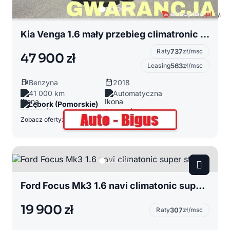
Kia Venga 1.6 mały przebieg climatronic automat
Raty
737
zł/msc
47 900 zł
Leasing
563
zł/msc
Benzyna
2018
41 000 km
Automatyczna
Lębork (Pomorskie)
Zobacz oferty:
Ford Focus Mk3 1.6 navi climatonic super stan
19 900 zł
Raty
307
zł/msc