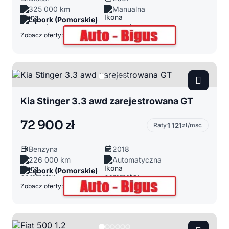
325 000 km
Manualna
Lębork (Pomorskie)
Zobacz oferty:
Kia Stinger 3.3 awd zarejestrowana GT
72 900 zł
Raty
1 121
zł/msc
Benzyna
2018
226 000 km
Automatyczna
Lębork (Pomorskie)
Zobacz oferty: