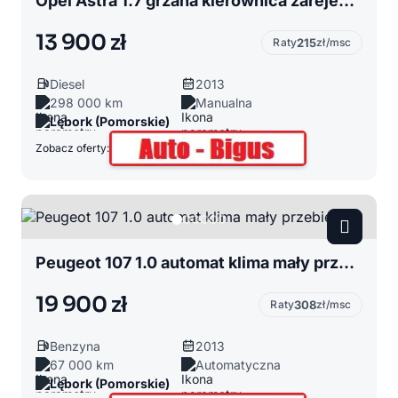
Opel Astra 1.7 grzana kierownica zarejestrowana super stan
13 900 zł
Raty
215
zł/msc
Diesel
2013
298 000 km
Manualna
Lębork (Pomorskie)
Zobacz oferty:
Peugeot 107 1.0 automat klima mały przebieg
19 900 zł
Raty
308
zł/msc
Benzyna
2013
67 000 km
Automatyczna
Lębork (Pomorskie)