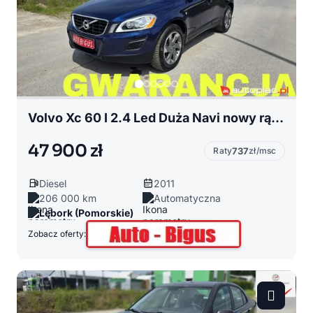
Volvo Xc 60 I 2.4 Led Duża Navi nowy rązrząd 4x4 ocen race ksenon
47 900 zł
Raty
737
zł/msc
Diesel
2011
206 000 km
Automatyczna
Lębork (Pomorskie)
Zobacz oferty: