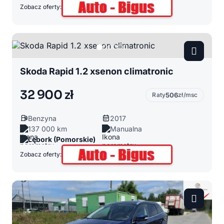
Zobacz oferty:
Skoda Rapid 1.2 xsenon climatronic
32 900 zł
Raty
506
zł/msc
Benzyna
2017
137 000 km
Manualna
Lębork (Pomorskie)
Zobacz oferty: