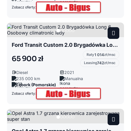
Zobacz oferty:
Ford Transit Custom 2.0 Brygadówka Long 6 Osobowy climatronic ledy
Raty
1 014
zł/msc
65 900 zł
Leasing
742
zł/msc
Diesel
2021
235 000 km
Manualna
Lębork (Pomorskie)
Zobacz oferty: