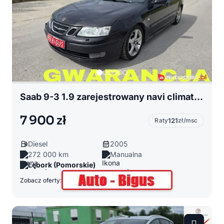
Saab 9-3 1.9 zarejestrowany navi climatronic xsenon
7 900 zł
Raty
121
zł/msc
Diesel
2005
272 000 km
Manualna
Lębork (Pomorskie)
Zobacz oferty: