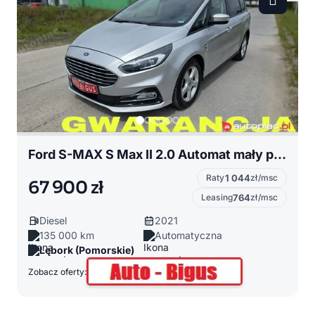
Ford S-MAX S Max II 2.0 Automat mały przebieg bixenon
Raty
1 044
zł/msc
67 900 zł
Leasing
764
zł/msc
Diesel
2021
135 000 km
Automatyczna
Lębork (Pomorskie)
Zobacz oferty: