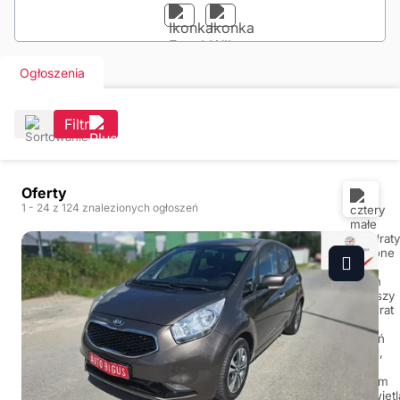
Ogłoszenia
Filtr
Oferty
1
- 24
z 124 znalezionych ogłoszeń