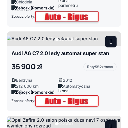
Chłodnia
Lębork (Pomorskie)
Zobacz oferty:
Audi A6 C7 2.0 ledy automat super stan
35 900 zł
Raty
552
zł/msc
Benzyna
2012
212 000 km
Automatyczna
Lębork (Pomorskie)
Zobacz oferty: