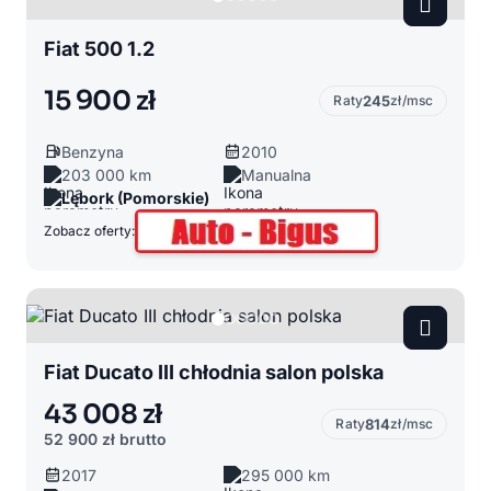
Fiat 500 1.2
15 900 zł
Raty
245
zł/msc
Benzyna
2010
203 000 km
Manualna
Lębork (Pomorskie)
Zobacz oferty:
Fiat Ducato III chłodnia salon polska
43 008 zł
Raty
814
zł/msc
52 900 zł
brutto
2017
295 000 km