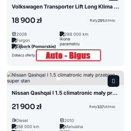
Volkswagen Transporter Lift Long Klima zarejestrowany
18 900 zł
Raty
291
zł/msc
2008
288 000 km
Furgon
Lębork (Pomorskie)
Zobacz oferty:
Nissan Qashqai I 1.5 climatronic mały przebieg super stan
21 900 zł
Raty
337
zł/msc
Diesel
2010
158 000 km
Manualna