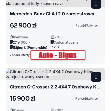
Mercedes-Benz CLA I 2.0 zarejestrowany super stan automat ledy xsenon navi
62 900 zł
Raty
967
zł/msc
Benzyna
2013
219 000 km
Automatyczna
Lębork (Pomorskie)
Zobacz oferty:
Citroen C-Crosser 2.2 4X4 7 Osobowy Klima zarejestrowany xsenon
15 900 zł
Raty
245
zł/msc
Diesel
2007