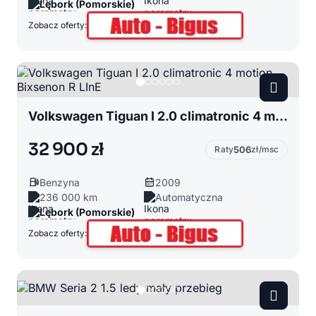
Lębork (Pomorskie)
Zobacz oferty:
Volkswagen Tiguan I 2.0 climatronic 4 motion Bixsenon R LInE
32 900 zł
Raty
506
zł/msc
Benzyna
2009
236 000 km
Automatyczna
Lębork (Pomorskie)
Zobacz oferty: