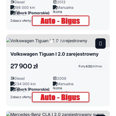
Diesel
2013
198 000 km
Manualna
Lębork (Pomorskie)
Zobacz oferty:
Volkswagen Tiguan I 2.0 zarejestrowny
27 900 zł
Raty
430
zł/msc
Diesel
2009
234 000 km
Manualna
Lębork (Pomorskie)
Zobacz oferty: