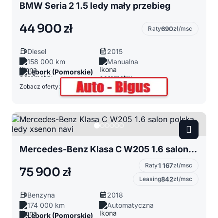
BMW Seria 2 1.5 ledy mały przebieg
44 900 zł
Raty
690
zł/msc
Diesel
2015
158 000 km
Manualna
Lębork (Pomorskie)
Zobacz oferty:
Mercedes-Benz Klasa C W205 1.6 salon polska ledy xsenon navi
Raty
1 167
zł/msc
75 900 zł
Leasing
842
zł/msc
Benzyna
2018
174 000 km
Automatyczna
Lębork (Pomorskie)