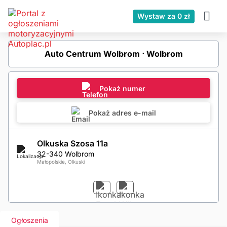
Wystaw za 0 zł
Auto Centrum Wolbrom ⋅ Wolbrom
Pokaż numer
Pokaż adres e-mail
Olkuska Szosa 11a
32-340 Wolbrom
Małopolskie, Olkuski
Ogłoszenia