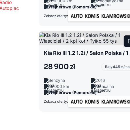
266 000 km
Automatyczna
Wejherowo (Pomorskie)
Zobacz oferty:
Kia Rio 
28 900 zł
Raty
445
zł/ms
Benzyna
2016
55 000 km
Manualna
Wejherowo (Pomorskie)
Zobacz oferty: