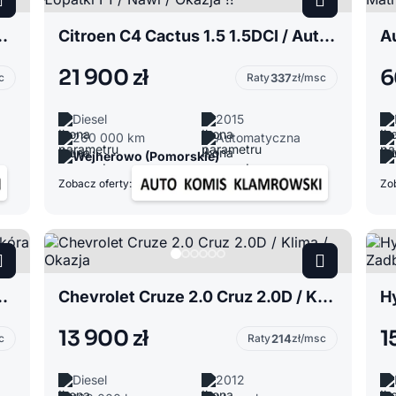
 / Klima / Podgrzewana szyba czołowa
Citroen C4 Cactus 1.5 1.5DCI / Automat / Łopatki F1 / Nawi / Okazja !!
21 900 zł
6
c
Raty
337
zł/msc
Diesel
2015
260 000 km
Automatyczna
Wejherowo (Pomorskie)
Zobacz oferty:
Zob
TFSI / Skóra / Xenon / Zadbany
Chevrolet Cruze 2.0 Cruz 2.0D / Klima / Okazja
13 900 zł
1
c
Raty
214
zł/msc
Diesel
2012