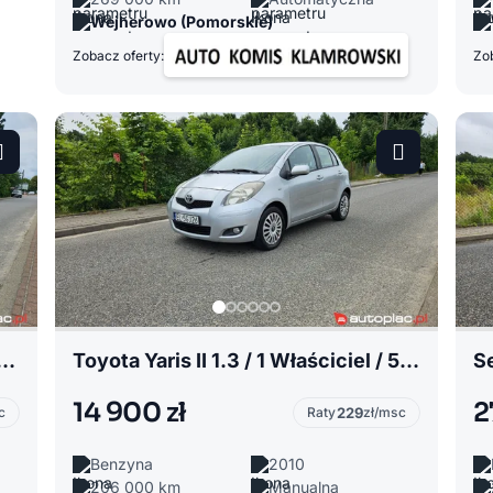
Wejherowo (Pomorskie)
Zobacz oferty:
Zob
 1.6 TDI / 1 Właściciel / Klimatronik / Zadbany
Toyota Yaris II 1.3 / 1 Właściciel / 5 Drzwi / Klima / Zadbany
14 900 zł
2
c
Raty
229
zł/msc
Benzyna
2010
206 000 km
Manualna