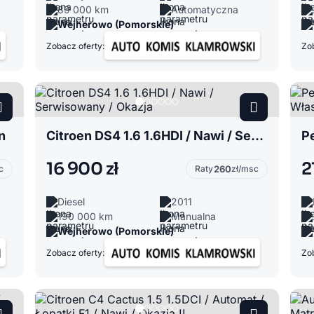
89 000 km
Automatyczna
Wejherowo (Pomorskie)
Zobacz oferty:
Zob
n
Citroen DS4 1.6 1.6HDI / Nawi / Serwisowany / Okazja
16 900 zł
2
c
Raty
260
zł/msc
Diesel
2011
190 000 km
Manualna
Wejherowo (Pomorskie)
Zobacz oferty:
Zob