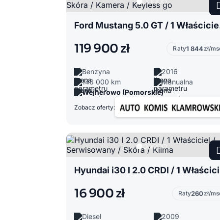
Ford Mu
119 900 zł
Raty
1 844
zł/ms
Benzyna
2016
146 000 km
Manualna
Wejherowo (Pomorskie)
Zobacz oferty:
Hyu
16 900 zł
Raty
260
zł/ms
Diesel
2009