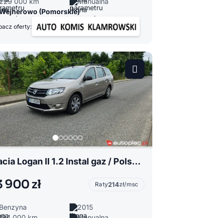
229 000 km
Manualna
Wejherowo (Pomorskie)
acz oferty:
Dacia Logan II 1.2 Instal gaz / Polski salon / Klima / Android Auto
3 900 zł
Raty
214
zł/msc
Benzyna
2015
184 000 km
Manualna