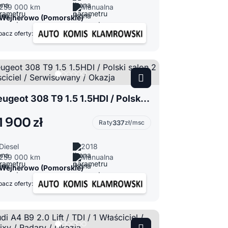
259 000 km
Manualna
Wejherowo (Pomorskie)
acz oferty:
Peugeot 308 T9 1.5 1.5HDI / Polski salon 2 Własciciel / Serwisowany / Okazja
1 900 zł
Raty
337
zł/msc
Diesel
2018
259 000 km
Manualna
Wejherowo (Pomorskie)
acz oferty: