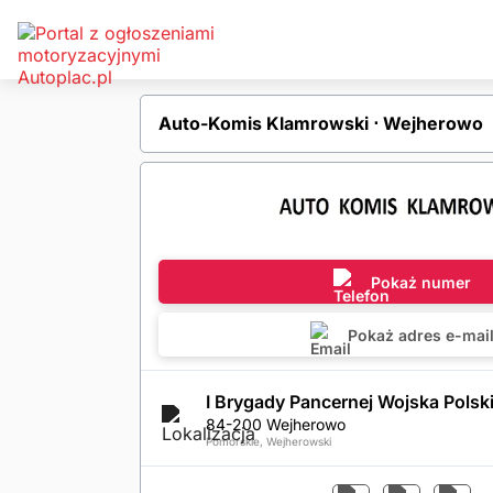
Auto-Komis Klamrowski ⋅ Wejherowo
Pokaż numer
Pokaż adres e-mai
I Brygady Pancernej Wojska Polsk
84-200 Wejherowo
Pomorskie, Wejherowski