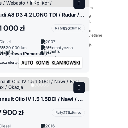
Audi A8 D3 4.2 LONG TDI / Radar / Sofl close / Webasto / II Kpl kół /
1 000 zł
Raty
630
zł/msc
Diesel
2007
3 320 000 km
Automatyczna
Wejherowo (Pomorskie)
acz oferty:
Renault Clio IV 1.5 1.5DCI / Nawi / Bass Reflex / Okazja
7 900 zł
Raty
276
zł/msc
Diesel
2016