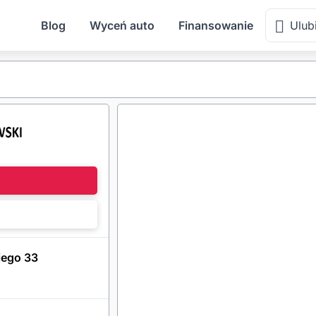
Blog
Wyceń auto
Finansowanie
Ulub
l
iego 33