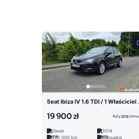
Seat Ibiza IV
19 900 zł
Raty
308
zł/ms
Diesel
2014
220 000 km
Manualna