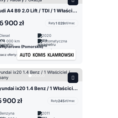
Audi A4 B9 2.0 Lift / TDI / 1 Właściciel / Matrixy / Radary / Okazja
6 900 zł
Raty
1 029
zł/msc
Diesel
2020
174 000 km
Automatyczna
Wejherowo (Pomorskie)
acz oferty:
Hyundai ix20 1.4 Benz / 1 Właściciel / Zadbany
5 900 zł
Raty
245
zł/msc
Benzyna
2011