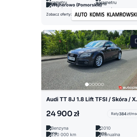
Wejherowo (Pomorskie)
Zobacz oferty:
Audi TT 8J 1.
24 900 zł
Raty
384
zł/ms
Benzyna
2010
220 000 km
Manualna