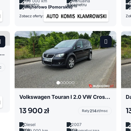
199 000 km
Manualna
Wejherowo (Pomorskie)
Zobacz oferty:
Zob
III 1.2 1.2i / Salon Polska / 1 Właściciel / 2 kpl kół / Tylko 55 tys
c
Volkswagen Touran I 2.0 VW Cross Lift 2.0TDI 170KM / 7 Osobowy / Xenony / Okazja
13 900 zł
1
Raty
214
zł/msc
Diesel
2007
269 000 km
Automatyczna