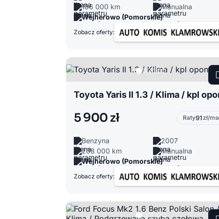
186 000 km
Manualna
Wejherowo (Pomorskie)
Zobacz oferty:
Toyota Yaris II 1.3 / Klima / kpl opo
5 900 zł
Raty
91
zł/ms
Benzyna
2007
208 000 km
Manualna
Wejherowo (Pomorskie)
Zobacz oferty: