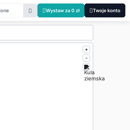
ione
Wystaw za 0 zł
Twoje konto
+
-