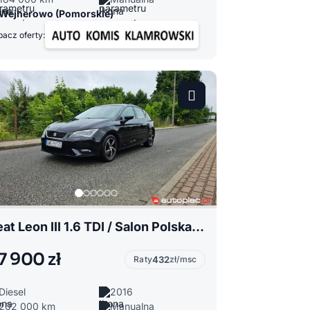
Wejherowo (Pomorskie)
acz oferty:
Seat Leon III 1.6 TDI / Salon Polska / 1 Właściciel / Full Led / Okazja
7 900 zł
Raty
432
zł/msc
Diesel
2016
202 000 km
Manualna