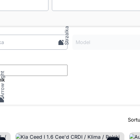
ka
Model
ik
Sort