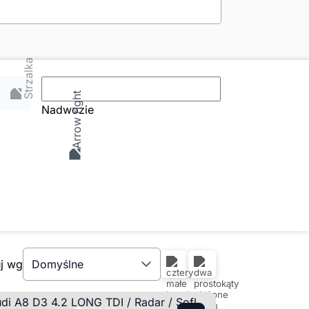
Nadwozie
uj wg
Domyślne