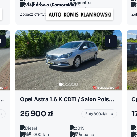
Wejherowo (Pomorskie)
Zobacz oferty:
Zob
8 Lift TFSI / Skóra / Xenony / Okazja
Opel Astra 1.6 K CDTI / Salon Polska / Podgrzewana kierownica i fotele
25 900 zł
1
c
Raty
399
zł/msc
Diesel
2019
154 000 km
Manualna