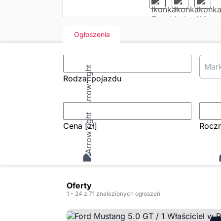
Ogłoszenia
Mar
Rodzaj pojazdu
Cena
[zł
]
Roczn
Oferty
1
- 24
z 71 znalezionych ogłoszeń