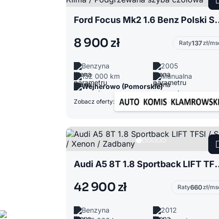
Ford Focus Mk2 1.6 Benz Polski Salon
8 900 zł
Raty
137
zł/ms
Benzyna
2005
152 000 km
Manualna
Wejherowo (Pomorskie)
Zobacz oferty:
Audi A5 8T 1.8 Sportback LIFT 
42 900 zł
Raty
660
zł/ms
Benzyna
2012