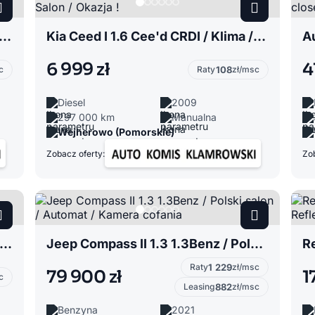
stang 5.0 GT / 1 Właściciel w PL / Skóra / Kamera / Keyless go
Kia Ceed I 1.6 Cee'd CRDI / Klima / Polski Salon / Okazja !
6 999 zł
4
c
Raty
108
zł/msc
Diesel
2009
297 000 km
Manualna
Wejherowo (Pomorskie)
Zobacz oferty:
Zob
ndai i30 I 2.0 CRDI / 1 Właściciel / Serwisowany / Skóra / Klima
Jeep Compass II 1.3 1.3Benz / Polski salon / Automat / Kamera cofania
Raty
1 229
zł/msc
79 900 zł
1
c
Leasing
882
zł/msc
Benzyna
2021