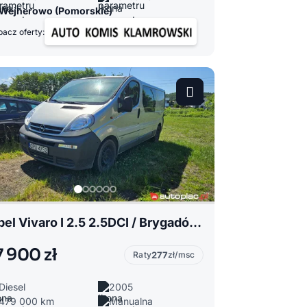
Wejherowo (Pomorskie)
acz oferty:
Opel Vivaro I 2.5 2.5DCI / Brygadówka 6 osobowy / Klima/ Nowy rozrząd olej
7 900 zł
Raty
277
zł/msc
Diesel
2005
479 000 km
Manualna