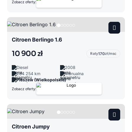
Zobacz oferty:
Citroen Berlingo 1.6
10 900 zł
Raty
170
zł/msc
Diesel
2008
284 254 km
Manualna
Pleszew (Wielkopolskie)
Zobacz oferty:
Citroen Jumpy