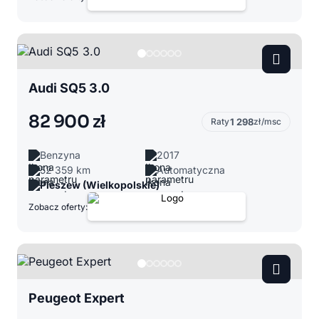
Audi SQ5 3.0
82 900 zł
Raty
1 298
zł/msc
Benzyna
2017
52 359 km
Automatyczna
Pleszew (Wielkopolskie)
Zobacz oferty:
Peugeot Expert