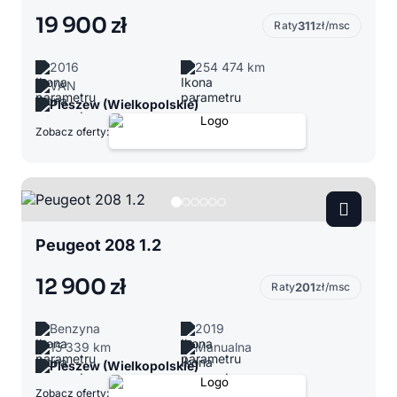
19 900 zł
Raty
311
zł/msc
2016
254 474 km
VAN
Pleszew (Wielkopolskie)
Zobacz oferty:
Peugeot 208 1.2
12 900 zł
Raty
201
zł/msc
Benzyna
2019
15 339 km
Manualna
Pleszew (Wielkopolskie)
Zobacz oferty: