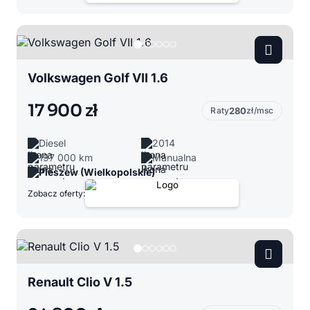
Volkswagen Golf VII 1.6
17 900 zł
Raty
280
zł/msc
Diesel
2014
197 000 km
Manualna
Pleszew (Wielkopolskie)
Zobacz oferty:
Renault Clio V 1.5