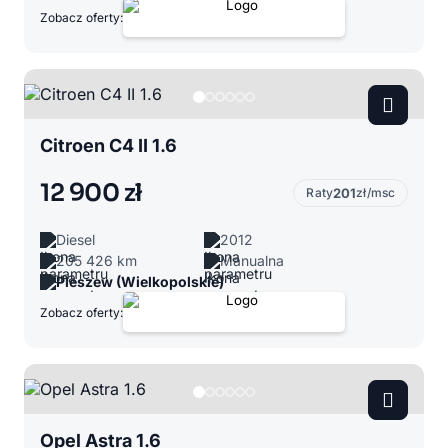
Zobacz oferty:
Citroen C4 II 1.6
12 900 zł
Raty
201
zł/msc
Diesel
2012
205 426 km
Manualna
Pleszew (Wielkopolskie)
Zobacz oferty:
Opel Astra 1.6