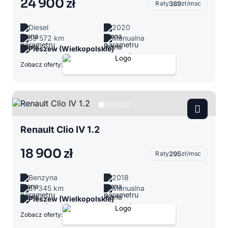
24 900 zł
Raty
389
zł/msc
Diesel
2020
59 572 km
Manualna
Pleszew (Wielkopolskie)
Zobacz oferty:
Renault Clio IV 1.2
18 900 zł
Raty
295
zł/msc
Benzyna
2018
61 345 km
Manualna
Pleszew (Wielkopolskie)
Zobacz oferty: