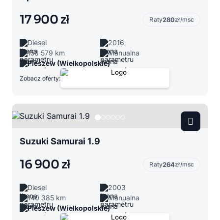
17 900 zł
Raty
280
zł/msc
Diesel
2016
156 579 km
Manualna
Pleszew (Wielkopolskie)
Zobacz oferty:
Suzuki Samurai 1.9
16 900 zł
Raty
264
zł/msc
Diesel
2003
140 385 km
Manualna
Pleszew (Wielkopolskie)