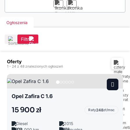
Ogłoszenia
Filtr
Oferty
1
- 24
z 48 znalezionych ogłoszeń
Opel Zafira C 1.6
15 900 zł
Raty
248
zł/msc
Diesel
2015
173 000 km
Manualna