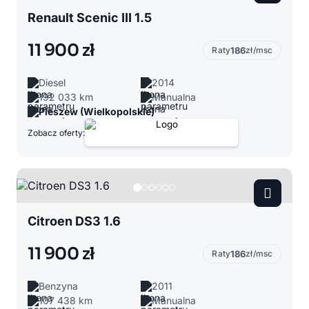
Renault Scenic III 1.5
11 900 zł
Raty
186
zł/msc
Diesel
2014
192 033 km
Manualna
Pleszew (Wielkopolskie)
Zobacz oferty:
Citroen DS3 1.6
11 900 zł
Raty
186
zł/msc
Benzyna
2011
107 438 km
Manualna