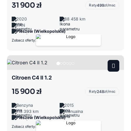
31 900 zł
Raty
499
zł/msc
2020
88 458 km
VAN
Pleszew (Wielkopolskie)
Zobacz oferty:
Citroen C4 II 1.2
15 900 zł
Raty
248
zł/msc
Benzyna
2015
113 393 km
Manualna
Pleszew (Wielkopolskie)
Zobacz oferty: