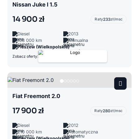
Nissan Juke I 1.5
14 900 zł
Raty
233
zł/msc
Diesel
2013
108 000 km
Manualna
Pleszew (Wielkopolskie)
Zobacz oferty:
Fiat Freemont 2.0
17 900 zł
Raty
280
zł/msc
Diesel
2012
210 000 km
Automatyczna
Pleszew (Wielkopolskie)