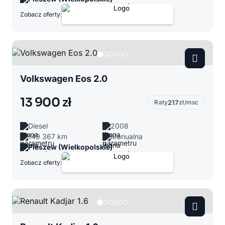
Zobacz oferty:
Volkswagen Eos 2.0
13 900 zł
Raty
217
zł/msc
Diesel
2008
149 367 km
Manualna
Pleszew (Wielkopolskie)
Zobacz oferty: