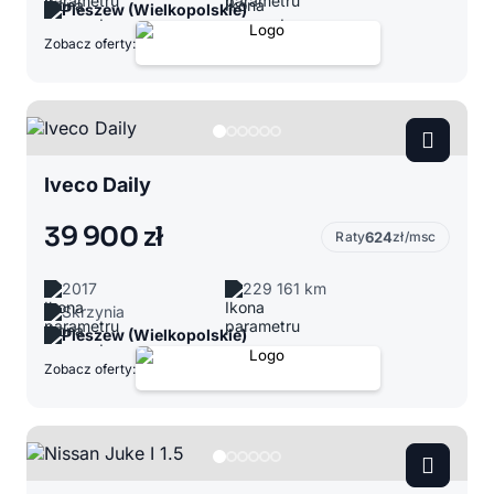
Pleszew (Wielkopolskie)
Zobacz oferty:
Iveco Daily
39 900 zł
Raty
624
zł/msc
2017
229 161 km
Skrzynia
Pleszew (Wielkopolskie)
Zobacz oferty: