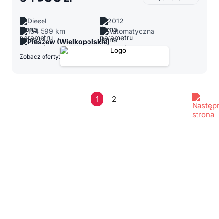
Diesel
2012
154 599 km
Automatyczna
Pleszew (Wielkopolskie)
Zobacz oferty:
1
2