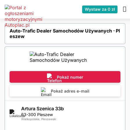
Wystaw za 0 zł
Auto-Trafic Dealer Samochodów Używanych ⋅ Pl
eszew
Pokaż numer
Pokaż adres e-mail
Artura Szenica 33b
63-300 Pleszew
Wielkopolskie, Pleszewski