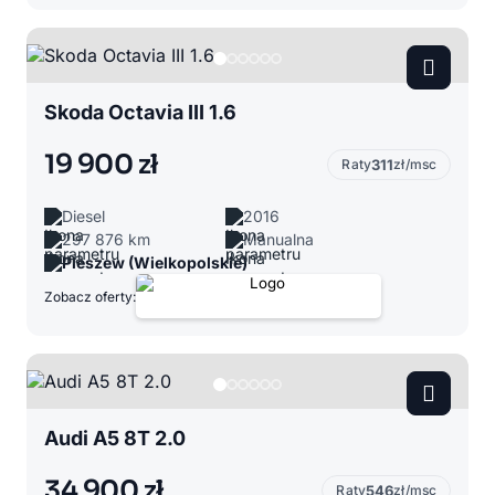
Skoda Octavia III 1.6
19 900 zł
Raty
311
zł/msc
Diesel
2016
297 876 km
Manualna
Pleszew (Wielkopolskie)
Zobacz oferty:
Audi A5 8T 2.0
34 900 zł
Raty
546
zł/msc