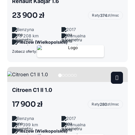
Renault Kadjar 1.6
23 900 zł
Raty
374
zł/msc
Benzyna
2017
78 208 km
Manualna
Pleszew (Wielkopolskie)
Zobacz oferty:
Citroen C1 II 1.0
17 900 zł
Raty
280
zł/msc
Benzyna
2017
61 399 km
Manualna
Pleszew (Wielkopolskie)