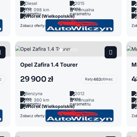
Diesel
2015
132 098 km
Manualna
Wtórek (Wielkopolskie)
Zobacz oferty:
Zob
Opel Zafira 1.4 Tourer
Ma
29 900 zł
4
c
Raty
463
zł/msc
Benzyna
2012
182 360 km
Manualna
Wtórek (Wielkopolskie)
Zobacz oferty:
Zob