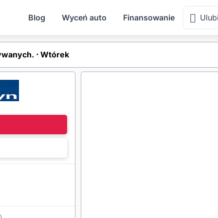
Blog
Wyceń auto
Finansowanie
Ulub
wanych. ⋅ Wtórek
l