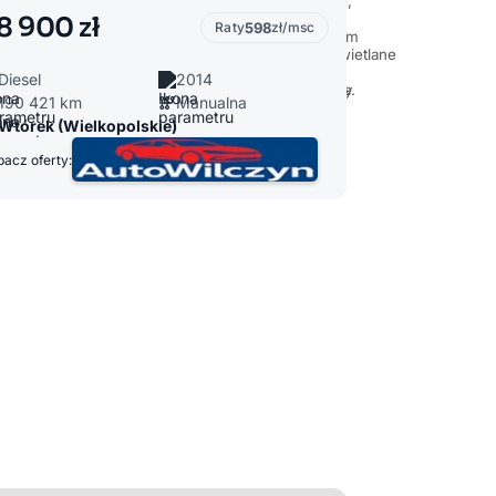
8 900 zł
Raty
598
zł/msc
Diesel
2014
190 421 km
Manualna
Wtórek (Wielkopolskie)
acz oferty: