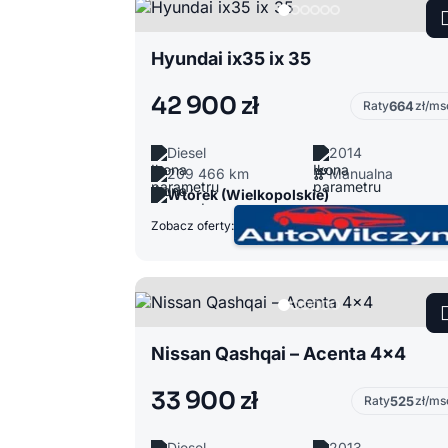
Hyundai ix35 ix 35
42 900 zł
Raty
664
zł/ms
Diesel
2014
209 466 km
Manualna
Wtórek (Wielkopolskie)
Zobacz oferty:
Nissan Qashqai – Acenta 4×4
33 900 zł
Raty
525
zł/ms
Diesel
2013