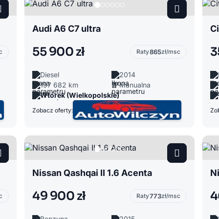
Audi A6 C7 ultra
Ci
55 900 zł
3
c
Raty
865
zł/msc
Diesel
2014
197 682 km
Manualna
Wtórek (Wielkopolskie)
Zobacz oferty:
Zob
Nissan Qashqai II 1.6 Acenta
Ni
49 900 zł
4
c
Raty
773
zł/msc
Benzyna
2015