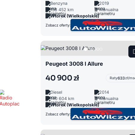
Benzyna
2019
158 452 km
Manualna
Wtórek (Wielkopolskie)
Zobacz oferty:
Peugeot 3008 I Allure
40 900 zł
Raty
633
zł/ms
Diesel
2014
140 604 km
Manualna
Wtórek (Wielkopolskie)
Zobacz oferty: