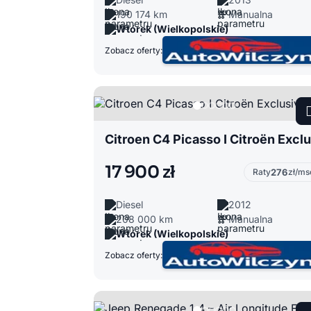
190 174 km
Manualna
Wtórek (Wielkopolskie)
Zobacz oferty:
17 900 zł
Raty
276
zł/ms
Diesel
2012
208 000 km
Manualna
Wtórek (Wielkopolskie)
Zobacz oferty: