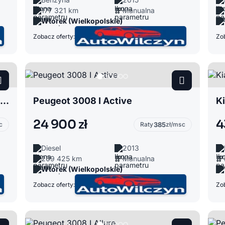
177 321 km
Manualna
Wtórek (Wielkopolskie)
Zobacz oferty:
Zob
Citroen C4 Picasso I Citroën Exclusive
Peugeot 3008 I Active
Ki
24 900 zł
4
c
Raty
385
zł/msc
Diesel
2013
209 425 km
Manualna
Wtórek (Wielkopolskie)
Zobacz oferty:
Zob