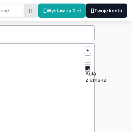
ione
Wystaw za 0 zł
Twoje konto
+
-