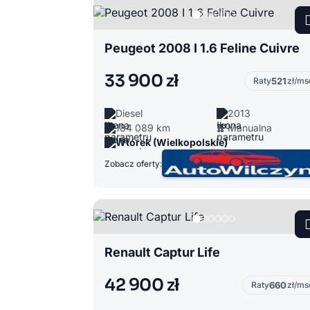
Peugeot 2008 I 1.6 Feline Cuivre
33 900 zł
Raty
521
zł/ms
Diesel
2013
184 089 km
Manualna
Wtórek (Wielkopolskie)
Zobacz oferty:
Renault Captur Life
42 900 zł
Raty
660
zł/ms