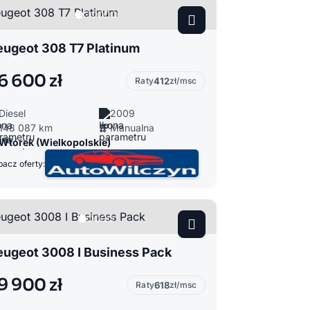
eugeot 308 T7 Platinum
6 600 zł
Raty
412
zł/msc
Diesel
2009
148 087 km
Manualna
Wtórek (Wielkopolskie)
acz oferty:
eugeot 3008 I Business Pack
9 900 zł
Raty
618
zł/msc