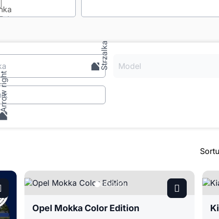
ka
Model
ik
Sort
Opel Mokka Color Edition
K