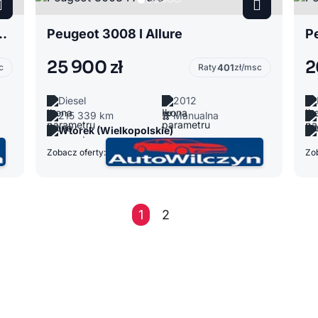
4 – Air Longitude FWD
Peugeot 3008 I Allure
P
25 900 zł
2
c
Raty
401
zł/msc
Diesel
2012
215 339 km
Manualna
Wtórek (Wielkopolskie)
Zobacz oferty:
Zob
1
2