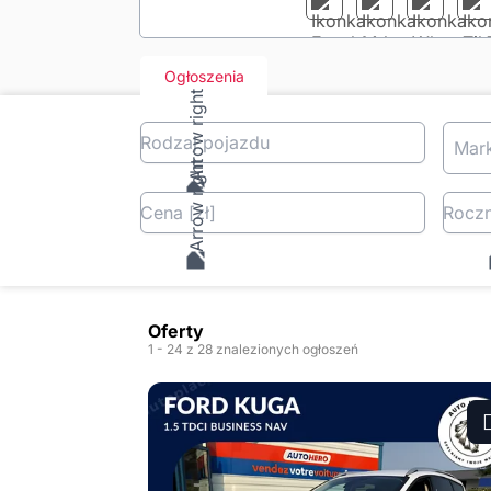
Ogłoszenia
Rodzaj pojazdu
Mar
Cena
[zł
]
Roczn
Oferty
1
- 24
z 28 znalezionych ogłoszeń