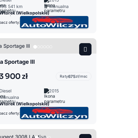
193 541 km
Manualna
Wtórek (Wielkopolskie)
acz oferty:
a Sportage III
3 900 zł
Raty
675
zł/msc
Diesel
2015
Manualna
Wtórek (Wielkopolskie)
acz oferty: