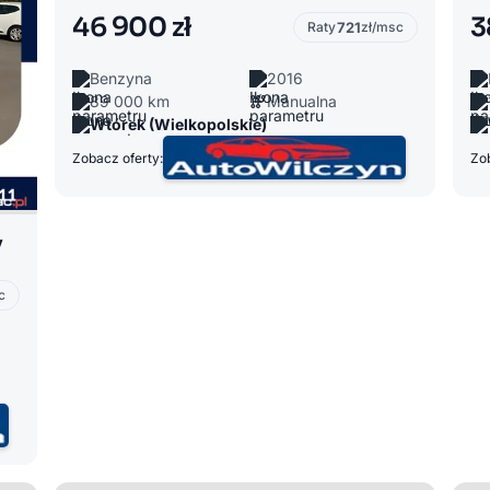
46 900 zł
3
Raty
721
zł/msc
Benzyna
2016
89 000 km
Manualna
Wtórek (Wielkopolskie)
Zobacz oferty:
Zob
v
c