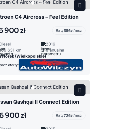
troen C4 Aircross – Feel Edition
5 900 zł
Raty
556
zł/msc
Diesel
2016
166 631 km
Manualna
Wtórek (Wielkopolskie)
acz oferty:
ssan Qashqai II Connect Edition
6 900 zł
Raty
726
zł/msc
Diesel
2015