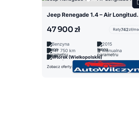
Jeep Renegade 1.
47 900 zł
Raty
742
zł/ms
Benzyna
2015
147 750 km
Manualna
Wtórek (Wielkopolskie)
Zobacz oferty: