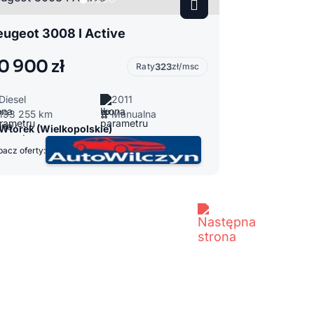
eugeot 3008 I Active
0 900 zł
Raty
323
zł/msc
Diesel
2011
193 255 km
Manualna
Wtórek (Wielkopolskie)
acz oferty: