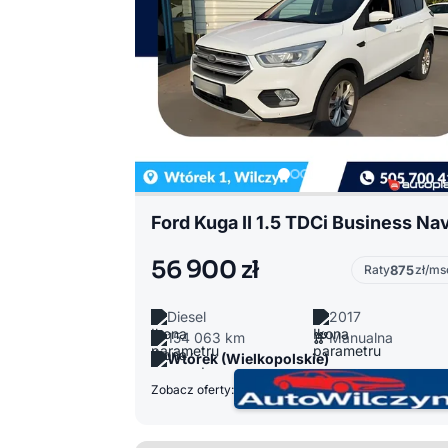
Ford Kuga II 1.5 TDCi Business Na
56 900 zł
Raty
875
zł/ms
Diesel
2017
154 063 km
Manualna
Wtórek (Wielkopolskie)
Zobacz oferty: