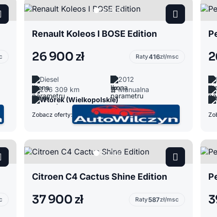
Renault Koleos I BOSE Edition
P
26 900 zł
2
c
Raty
416
zł/msc
Diesel
2012
206 309 km
Manualna
Wtórek (Wielkopolskie)
Zobacz oferty:
Zob
Citroen C4 Cactus Shine Edition
P
37 900 zł
3
c
Raty
587
zł/msc