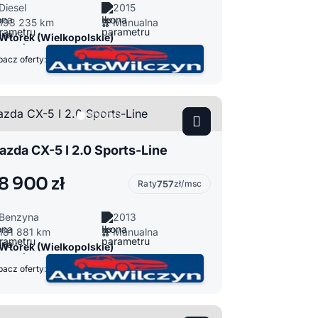
Diesel
2015
193 235 km
Manualna
Wtórek (Wielkopolskie)
acz oferty:
zda CX-5 I 2.0 Sports-Line
8 900 zł
Raty
757
zł/msc
Benzyna
2013
181 881 km
Manualna
Wtórek (Wielkopolskie)
acz oferty: