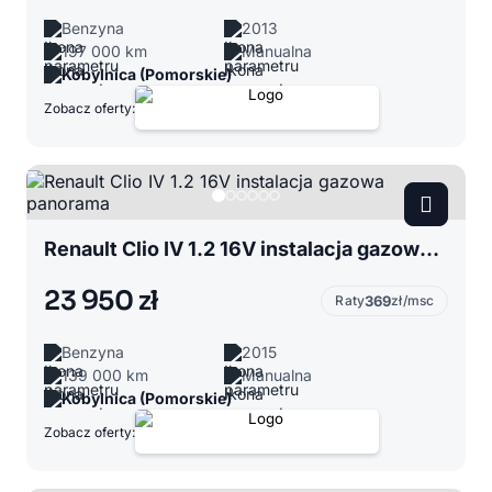
Benzyna
2013
197 000 km
Manualna
Kobylnica (Pomorskie)
Zobacz oferty:
Renault Clio IV 1.2 16V instalacja gazowa panorama
23 950 zł
Raty
369
zł/msc
Benzyna
2015
139 000 km
Manualna
Kobylnica (Pomorskie)
Zobacz oferty: