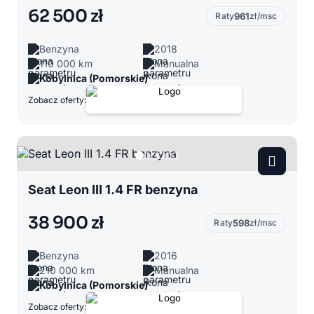
62 500 zł
Raty
961
zł/msc
Benzyna
2018
110 000 km
Manualna
Kobylnica (Pomorskie)
Zobacz oferty:
Seat Leon III 1.4 FR benzyna
38 900 zł
Raty
598
zł/msc
Benzyna
2016
210 000 km
Manualna
Kobylnica (Pomorskie)
Zobacz oferty: