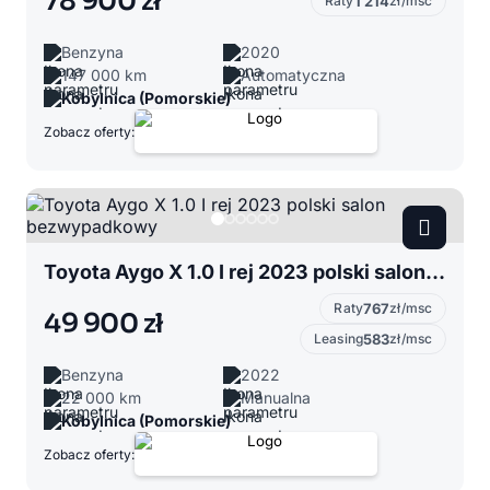
78 900 zł
Raty
1 214
zł/msc
Benzyna
2020
147 000 km
Automatyczna
Kobylnica (Pomorskie)
Zobacz oferty:
Toyota Aygo X 1.0 I rej 2023 polski salon bezwypadkowy
Raty
767
zł/msc
49 900 zł
Leasing
583
zł/msc
Benzyna
2022
22 000 km
Manualna
Kobylnica (Pomorskie)
Zobacz oferty: