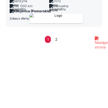
Benzyna
2012
192 000 km
Manualna
Kobylnica (Pomorskie)
Zobacz oferty:
1
2