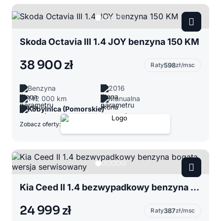
Skoda Octavia III 1.4 JOY benzyna 150 KM
38 900 zł
Raty
598
zł/msc
Benzyna
2016
142 000 km
Manualna
Kobylnica (Pomorskie)
Zobacz oferty:
Kia Ceed II 1.4 bezwypadkowy benzyna bogata wersja serwisowany
24 999 zł
Raty
387
zł/msc