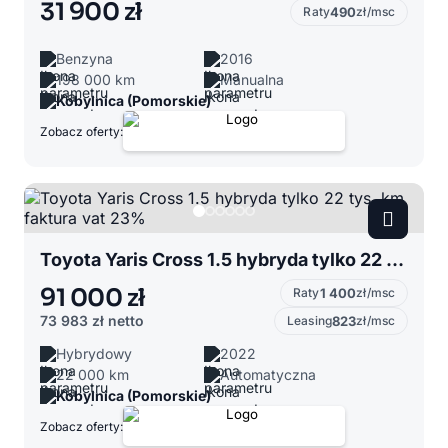
31 900 zł
Raty
490
zł/msc
Benzyna
2016
198 000 km
Manualna
Kobylnica (Pomorskie)
Zobacz oferty:
Toyota Yaris Cross 1.5 hybryda tylko 22 tys. km faktura vat 23%
91 000 zł
Raty
1 400
zł/msc
73 983 zł
netto
Leasing
823
zł/msc
Hybrydowy
2022
22 000 km
Automatyczna
Kobylnica (Pomorskie)
Zobacz oferty: