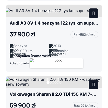
Audi A3 8V 1.4 benzyna 122 tys km super stan
37 900 zł
Raty
583
zł/msc
Benzyna
2013
122 000 km
Manualna
Kobylnica (Pomorskie)
Zobacz oferty:
Volkswagen Sharan II 2.0 TDi 150 KM 7-osobowy serwisowany
59 900 zł
Raty
921
zł/msc