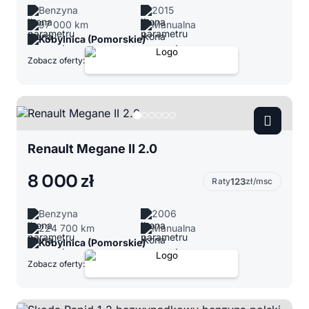
Benzyna
2015
97 000 km
Manualna
Kobylnica (Pomorskie)
Zobacz oferty:
Renault Megane II 2.0
8 000 zł
Raty
123
zł/msc
Benzyna
2006
224 700 km
Manualna
Kobylnica (Pomorskie)
Zobacz oferty: