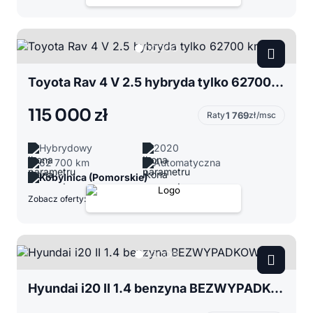
Toyota Rav 4 V 2.5 hybryda tylko 62700 km
115 000 zł
Raty
1 769
zł/msc
Hybrydowy
2020
62 700 km
Automatyczna
Kobylnica (Pomorskie)
Zobacz oferty:
Hyundai i20 II 1.4 benzyna BEZWYPADKOWY