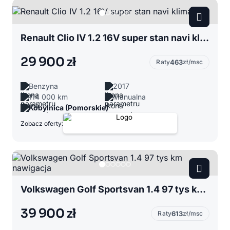
Renault Clio IV 1.2 16V super stan navi klima
29 900 zł
Raty
463
zł/msc
Benzyna
2017
114 000 km
Manualna
Kobylnica (Pomorskie)
Zobacz oferty:
Volkswagen Golf Sportsvan 1.4 97 tys km nawigacja
39 900 zł
Raty
613
zł/msc