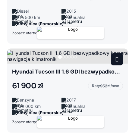
Diesel
2015
215 500 km
Manualna
Kobylnica (Pomorskie)
Zobacz oferty:
Hyundai Tucson III 1.6 GDI bezwypadkowy kamera nawigacja klimatronik
61 900 zł
Raty
952
zł/msc
Benzyna
2017
139 000 km
Manualna
Kobylnica (Pomorskie)
Zobacz oferty: