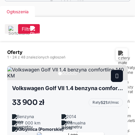
Ogłoszenia
Filtr
Oferty
1
- 24
z 48 znalezionych ogłoszeń
Volkswagen Golf VII 1.4 benzyna comfortline 140 KM
33 900 zł
Raty
521
zł/msc
Benzyna
2014
167 000 km
Manualna
Kobylnica (Pomorskie)