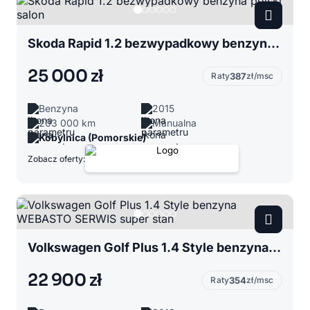
Skoda Rapid 1.2 bezwypadkowy benzyna polski salon
25 000 zł
Raty
387
zł/msc
Benzyna
2015
203 000 km
Manualna
Kobylnica (Pomorskie)
Zobacz oferty:
Volkswagen Golf Plus 1.4 Style benzyna WEBASTO SERWIS super stan
22 900 zł
Raty
354
zł/msc