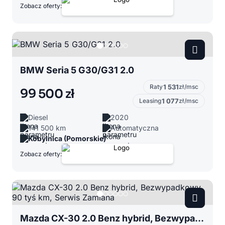
Zobacz oferty:
BMW Seria 5 G30/G31 2.0
Raty
1 531
zł/msc
99 500 zł
Leasing
1 077
zł/msc
Diesel
2020
141 500 km
Automatyczna
Kobylnica (Pomorskie)
Zobacz oferty:
Mazda CX-30 2.0 Benz hybrid, Bezwypadkowy, 90 tyś km, Serwis Zamiana