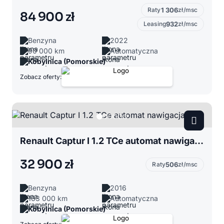
Raty
1 306
zł/msc
84 900 zł
Leasing
932
zł/msc
Benzyna
2022
90 000 km
Automatyczna
Kobylnica (Pomorskie)
Zobacz oferty:
Renault Captur I 1.2 TCe automat nawigacja
32 900 zł
Raty
506
zł/msc
Benzyna
2016
163 000 km
Automatyczna
Kobylnica (Pomorskie)