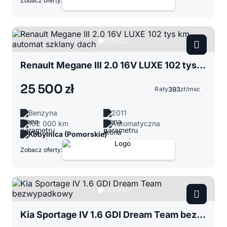
Zobacz oferty:
Renault Megane III 2.0 16V LUXE 102 tys km automat szklany dach
25 500 zł
Raty
393
zł/msc
Benzyna
2011
102 000 km
Automatyczna
Kobylnica (Pomorskie)
Zobacz oferty:
Kia Sportage IV 1.6 GDI Dream Team bezwypadkowy