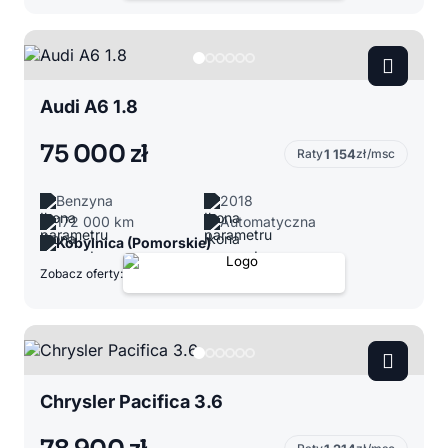
Audi A6 1.8
75 000 zł
Raty
1 154
zł/msc
Benzyna
2018
172 000 km
Automatyczna
Kobylnica (Pomorskie)
Zobacz oferty:
Chrysler Pacifica 3.6