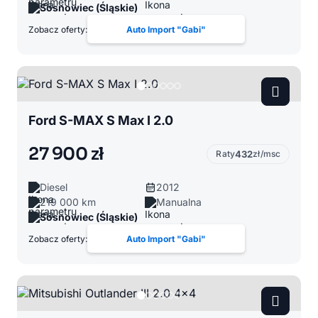
Sosnowiec (Śląskie)
Zobacz oferty:
Auto Import "Gabi"
Ford S-MAX S Max I 2.0
27 900 zł
Raty
432
zł/msc
Diesel
2012
219 000 km
Manualna
Sosnowiec (Śląskie)
Zobacz oferty:
Auto Import "Gabi"