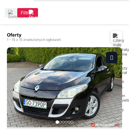
Filtr
Oferty
1
- 15
z 15 znalezionych ogłoszeń