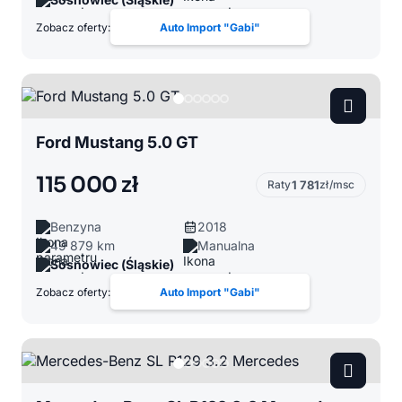
Zobacz oferty:
Auto Import "Gabi"
Ford Mustang 5.0 GT
115 000 zł
Raty
1 781
zł/msc
Benzyna
2018
49 879 km
Manualna
Sosnowiec (Śląskie)
Zobacz oferty:
Auto Import "Gabi"