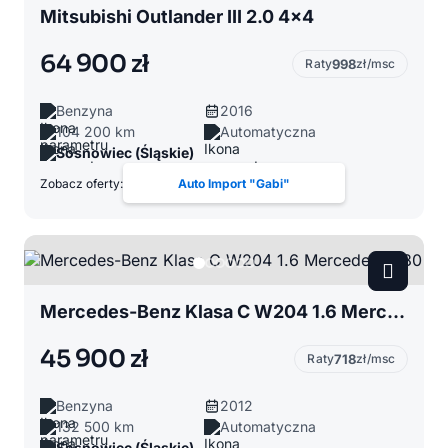
Mitsubishi Outlander III 2.0 4x4
64 900 zł
Raty
998
zł/msc
Benzyna
2016
104 200 km
Automatyczna
Sosnowiec (Śląskie)
Zobacz oferty:
Auto Import "Gabi"
Mercedes-Benz Klasa C W204 1.6 Mercedes C180
45 900 zł
Raty
718
zł/msc
Benzyna
2012
132 500 km
Automatyczna
Sosnowiec (Śląskie)