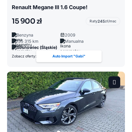
Renault Megane III 1.6 Coupe!
15 900 zł
Raty
245
zł/msc
Benzyna
2009
135 315 km
Manualna
Sosnowiec (Śląskie)
Zobacz oferty:
Auto Import "Gabi"