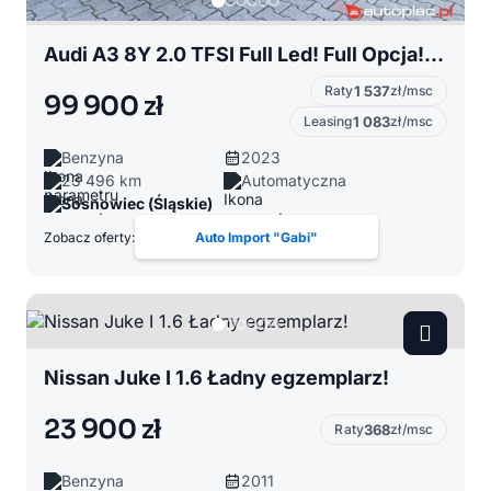
Audi A3 8Y 2.0 TFSI Full Led! Full Opcja! Niski przebieg!
Raty
1 537
zł/msc
99 900 zł
Leasing
1 083
zł/msc
Benzyna
2023
23 496 km
Automatyczna
Sosnowiec (Śląskie)
Zobacz oferty:
Auto Import "Gabi"
Nissan Juke I 1.6 Ładny egzemplarz!
23 900 zł
Raty
368
zł/msc
Benzyna
2011