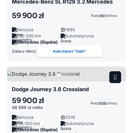
Mercedes-Benz SL R129 3.2 Mercedes
59 900 zł
Raty
961
zł/msc
Benzyna
1990
200 000 km
Automatyczna
Sosnowiec (Śląskie)
Zobacz oferty:
Auto Import "Gabi"
Dodge Journey 3.6 Crossland
59 900 zł
Raty
938
zł/msc
48 699 zł
netto
Benzyna
2018
135 000 km
Automatyczna
Sosnowiec (Śląskie)