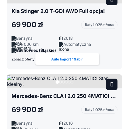
Kia Stinger 2.0 T-GDI AWD Full opcja!
69 900 zł
Raty
1 075
zł/msc
Benzyna
2018
125 000 km
Automatyczna
Sosnowiec (Śląskie)
Zobacz oferty:
Auto Import "Gabi"
Mercedes-Benz CLA I 2.0 250 4MATIC! Stan idealny!
69 900 zł
Raty
1 075
zł/msc
Benzyna
2016