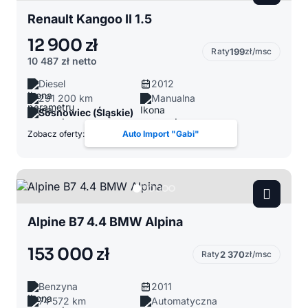
Renault Kangoo II 1.5
12 900 zł
Raty
199
zł/msc
10 487 zł
netto
Diesel
2012
291 200 km
Manualna
Sosnowiec (Śląskie)
Zobacz oferty:
Auto Import "Gabi"
Alpine B7 4.4 BMW Alpina
153 000 zł
Raty
2 370
zł/msc
Benzyna
2011
74 572 km
Automatyczna