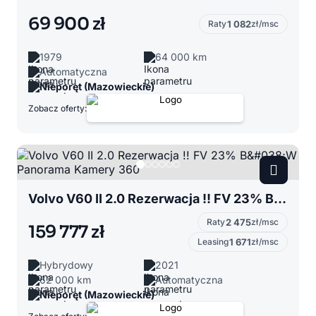
69 900 zł
Raty
1 082
zł/msc
1979
64 000 km
Automatyczna
Nieporęt (Mazowieckie)
Zobacz oferty:
Volvo V60 II 2.0 Rezerwacja !! FV 23% B&#038;W Panorama Kamery 360
Raty
2 475
zł/msc
159 777 zł
Leasing
1 671
zł/msc
Hybrydowy
2021
62 000 km
Automatyczna
Nieporęt (Mazowieckie)