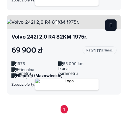
Zobacz oferty:
Volvo 242l 2,0 R4 82KM 1975r.
69 900 zł
Raty
1 111
zł/msc
1975
65 000 km
Manualna
Nieporęt (Mazowieckie)
Zobacz oferty:
1