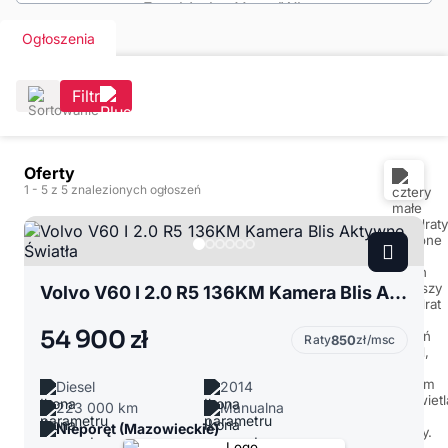
Ogłoszenia
Filtr
Oferty
1
- 5
z 5 znalezionych ogłoszeń
Volvo V60 I 2.0 R5 136KM Kamera Blis Aktywne Światła
54 900 zł
Raty
850
zł/msc
Diesel
2014
223 000 km
Manualna
Nieporęt (Mazowieckie)