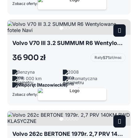
Zobacz oferty:
Volvo V70 III 3.2 SUMMUM R6 Wentylowane fotele Navi
36 900 zł
Raty
571
zł/msc
Benzyna
2008
316 000 km
Automatyczna
Nieporęt (Mazowieckie)
Zobacz oferty:
Volvo 262c BERTONE 1979r. 2,7 PRV 140KM RWD KLASYCZNE