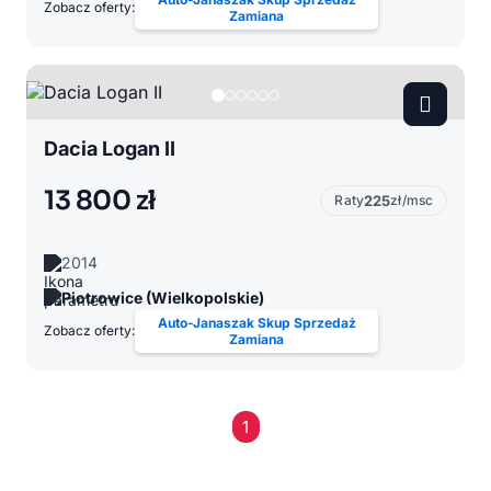
Zobacz oferty:
Zamiana
Dacia Logan II
13 800 zł
Raty
225
zł/msc
2014
Piotrowice (Wielkopolskie)
Auto-Janaszak Skup Sprzedaż
Zobacz oferty:
Zamiana
1