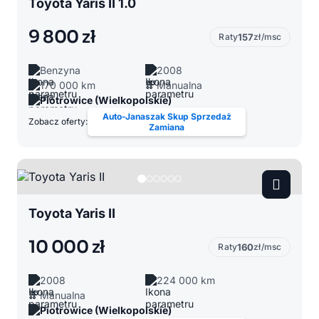
Toyota Yaris II 1.0
9 800 zł
Raty
157
zł/msc
Benzyna
2008
170 000 km
Manualna
Piotrowice (Wielkopolskie)
Auto-Janaszak Skup Sprzedaż
Zobacz oferty:
Zamiana
Toyota Yaris II
10 000 zł
Raty
160
zł/msc
2008
224 000 km
Manualna
Piotrowice (Wielkopolskie)