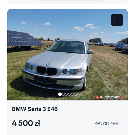
BMW Seria 3 E46
4 500 zł
Raty
72
zł/msc