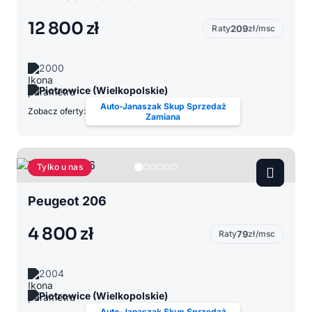
12 800 zł
Raty
209
zł/msc
2000
Piotrowice (Wielkopolskie)
Auto-Janaszak Skup Sprzedaż
Zobacz oferty:
Zamiana
Tylko u nas
Peugeot 206
4 800 zł
Raty
79
zł/msc
2004
Piotrowice (Wielkopolskie)
Auto-Janaszak Skup Sprzedaż