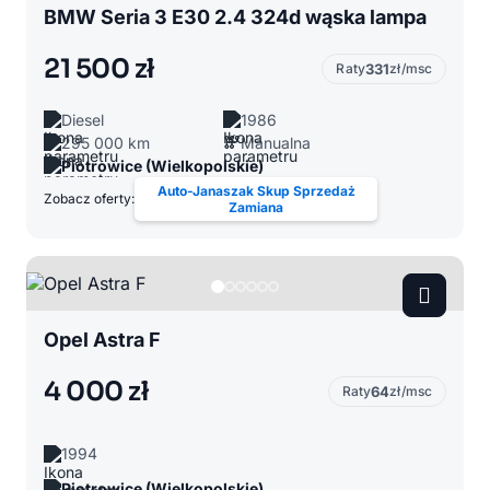
BMW Seria 3 E30 2.4 324d wąska lampa
21 500 zł
Raty
331
zł/msc
Diesel
1986
295 000 km
Manualna
Piotrowice (Wielkopolskie)
Auto-Janaszak Skup Sprzedaż
Zobacz oferty:
Zamiana
Opel Astra F
4 000 zł
Raty
64
zł/msc
1994
Piotrowice (Wielkopolskie)