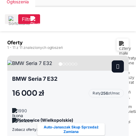
Ogłoszenia
Filtr
Oferty
1
- 11
z 11 znalezionych ogłoszeń
BMW Seria 7 E32
16 000 zł
Raty
256
zł/msc
1990
Piotrowice (Wielkopolskie)
Auto-Janaszak Skup Sprzedaż
Zobacz oferty:
Zamiana