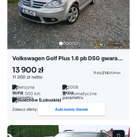
Volkswagen Golf Plus 1.6 pb DSG gwarancja top auto.
13 900 zł
Raty
214
zł/msc
11 300 zł
netto
Benzyna
2008
118 000 km
Automatyczna
Sulechów (Lubuskie)
Zobacz oferty:
Auto komis Gienek