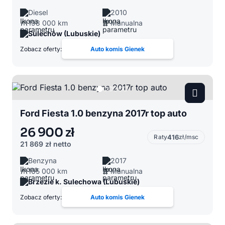
Diesel
2010
198 000 km
Manualna
Sulechów (Lubuskie)
Zobacz oferty:
Auto komis Gienek
Ford Fiesta 1.0 benzyna 2017r top auto
26 900 zł
Raty
416
zł/msc
21 869 zł
netto
Benzyna
2017
165 000 km
Manualna
Brzezie k. Sulechowa (Lubuskie)
Zobacz oferty:
Auto komis Gienek