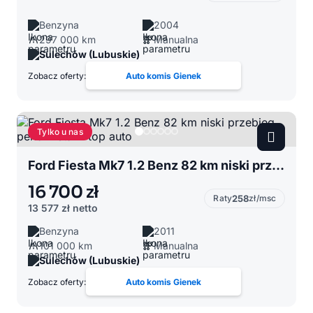
Benzyna
2004
297 000 km
Manualna
Sulechów (Lubuskie)
Zobacz oferty:
Auto komis Gienek
Tylko u nas
Ford Fiesta Mk7 1.2 Benz 82 km niski przebieg perła metalik top auto
16 700 zł
Raty
258
zł/msc
13 577 zł
netto
Benzyna
2011
101 000 km
Manualna
Sulechów (Lubuskie)
Zobacz oferty:
Auto komis Gienek