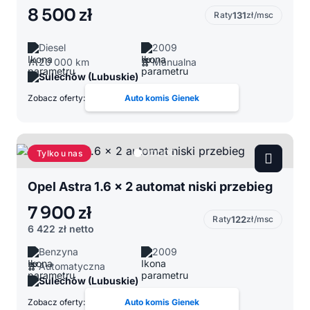
8 500 zł
Raty
131
zł/msc
Diesel
2009
20 000 km
Manualna
Sulechów (Lubuskie)
Zobacz oferty:
Auto komis Gienek
Tylko u nas
Opel Astra 1.6 x 2 automat niski przebieg
7 900 zł
Raty
122
zł/msc
6 422 zł
netto
Benzyna
2009
Automatyczna
Sulechów (Lubuskie)
Zobacz oferty:
Auto komis Gienek