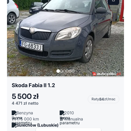
Skoda Fabia II 1.2
5 500 zł
Raty
84
zł/msc
4 471 zł
netto
Benzyna
2010
175 000 km
Manualna
Sulechów (Lubuskie)