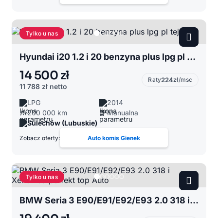
Tylko u nas
Hyundai i20 1.2 i 20 benzyna plus lpg pl tej.
14 500 zł
Raty
224
zł/msc
11 788 zł
netto
LPG
2014
200 000 km
Manualna
Sulechów (Lubuskie)
Zobacz oferty:
Auto komis Gienek
Tylko u nas
BMW Seria 3 E90/E91/E92/E93 2.0 318 i Xenonled perfekt top Auto