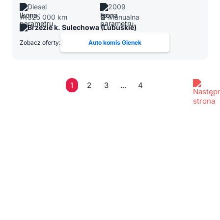
Diesel
2009
325 000 km
Manualna
Brzezie k. Sulechowa (Lubuskie)
Zobacz oferty:
Auto komis Gienek
1
2
3
...
4