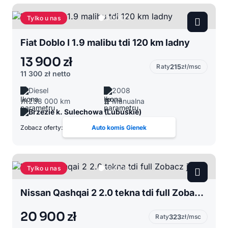
Tylko u nas
Fiat Doblo I 1.9 malibu tdi 120 km ladny
13 900 zł
Raty
215
zł/msc
11 300 zł
netto
Diesel
2008
238 000 km
Manualna
Brzezie k. Sulechowa (Lubuskie)
Zobacz oferty:
Auto komis Gienek
Tylko u nas
Nissan Qashqai 2 2.0 tekna tdi full Zobacz jaki
20 900 zł
Raty
323
zł/msc