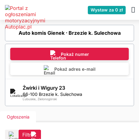
Wystaw za 0 zł
Auto komis Gienek ⋅ Brzezie k. Sulechowa
Pokaż numer
Pokaż adres e-mail
Żwirki i Wigury 23
66-100 Brzezie k. Sulechowa
Lubuskie, Zielonogórski
Ogłoszenia
Filtr