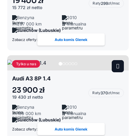
19 400 zł
Raty
299
zł/msc
15 772 zł
netto
Benzyna
2010
207 000 km
Manualna
Sulechów (Lubuskie)
Zobacz oferty:
Auto komis Gienek
Tylko u nas
Audi A3 8P 1.4
23 900 zł
Raty
370
zł/msc
19 430 zł
netto
Benzyna
2010
169 000 km
Manualna
Sulechów (Lubuskie)
Zobacz oferty:
Auto komis Gienek