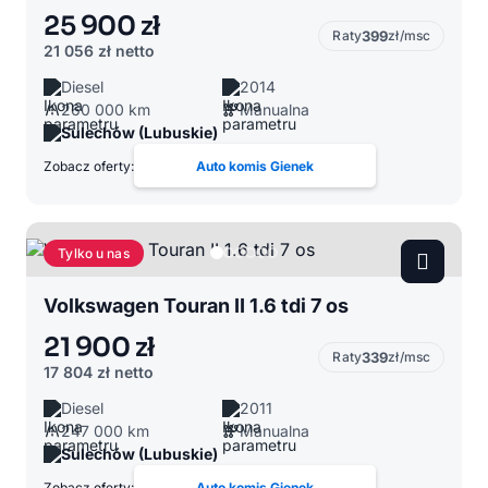
25 900 zł
Raty
399
zł/msc
21 056 zł
netto
Diesel
2014
260 000 km
Manualna
Sulechów (Lubuskie)
Zobacz oferty:
Auto komis Gienek
Tylko u nas
Volkswagen Touran II 1.6 tdi 7 os
21 900 zł
Raty
339
zł/msc
17 804 zł
netto
Diesel
2011
247 000 km
Manualna
Sulechów (Lubuskie)
Zobacz oferty:
Auto komis Gienek