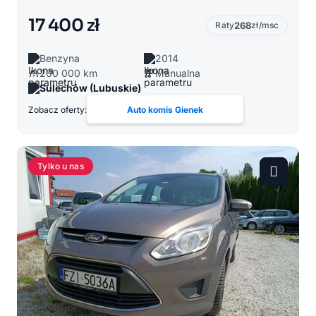
17 400 zł
Raty
268
zł/msc
Benzyna
2014
200 000 km
Manualna
Sulechów (Lubuskie)
Zobacz oferty:
Auto komis Gienek
Tylko u nas