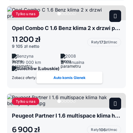
Tylko u nas
Opel Combo C 1.6 Benz klima 2 x drzwi przesuwne
11 200 zł
Raty
173
zł/msc
9 105 zł
netto
Benzyna
2008
239 000 km
Manualna
Sulechów (Lubuskie)
Zobacz oferty:
Auto komis Gienek
Tylko u nas
Peugeot Partner I 1.6 multispace klima hak benzyna plus lpg
6 900 zł
Raty
106
zł/msc