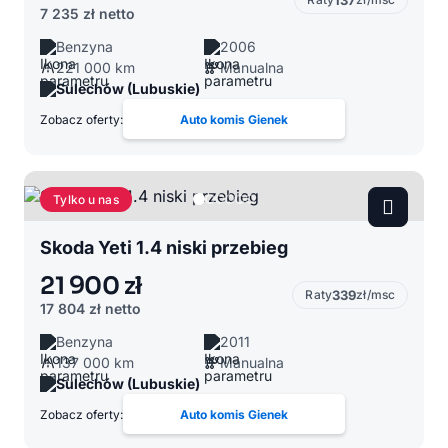
137
7 235 zł
netto
Benzyna
2006
221 000 km
Manualna
Sulechów (Lubuskie)
Zobacz oferty:
Auto komis Gienek
Tylko u nas
Skoda Yeti 1.4 niski przebieg
21 900 zł
Raty
339
zł/msc
17 804 zł
netto
Benzyna
2011
137 000 km
Manualna
Sulechów (Lubuskie)
Zobacz oferty:
Auto komis Gienek