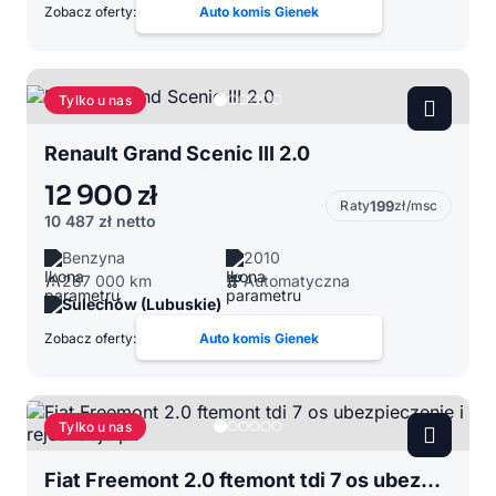
Zobacz oferty:
Auto komis Gienek
Tylko u nas
Renault Grand Scenic III 2.0
12 900 zł
Raty
199
zł/msc
10 487 zł
netto
Benzyna
2010
287 000 km
Automatyczna
Sulechów (Lubuskie)
Zobacz oferty:
Auto komis Gienek
Tylko u nas
Fiat Freemont 2.0 ftemont tdi 7 os ubezpieczenie i rejestracje pl.