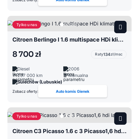
Tylko u nas
Citroen Berlingo I 1.6 multispace HDi klimatop
8 700 zł
Raty
134
zł/msc
Diesel
2006
207 000 km
Manualna
Sulechów (Lubuskie)
Zobacz oferty:
Auto komis Gienek
Tylko u nas
Citroen C3 Picasso 1.6 c 3 Picasso1,6 hdi ladny