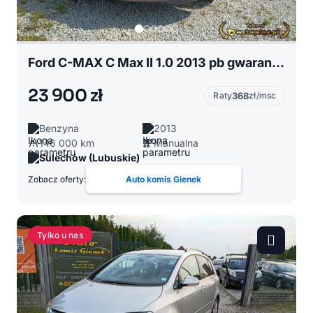
Ford C-MAX C Max II 1.0 2013 pb gwarancja pl tej.top auto
23 900 zł
Raty
368
zł/msc
Benzyna
2013
146 000 km
Manualna
Sulechów (Lubuskie)
Zobacz oferty:
Auto komis Gienek
Tylko u nas