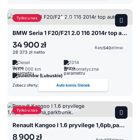
Tylko u nas
BMW Seria 1 F20/F21 2.0 116 2014r top auto
34 900 zł
Raty
540
zł/msc
28 373 zł
netto
Diesel
2014
171 000 km
Automatyczna
Sulechów (Lubuskie)
Zobacz oferty:
Auto komis Gienek
Tylko u nas
Renault Kangoo I 1.6 pryvilege 1,6pb,panorama,parktronik.
8 900 zł
Raty
zł/msc