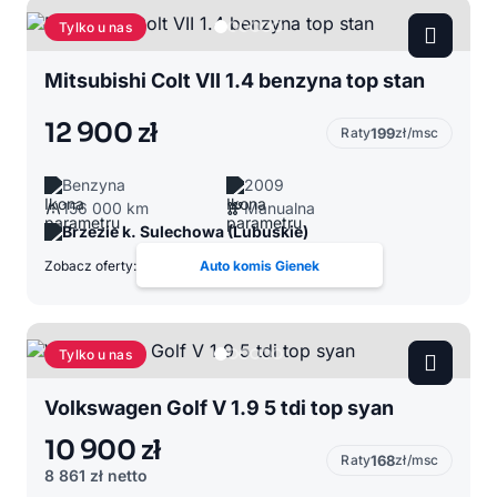
Tylko u nas
Mitsubishi Colt VII 1.4 benzyna top stan
12 900 zł
Raty
199
zł/msc
Benzyna
2009
156 000 km
Manualna
Brzezie k. Sulechowa (Lubuskie)
Zobacz oferty:
Auto komis Gienek
Tylko u nas
Volkswagen Golf V 1.9 5 tdi top syan
10 900 zł
Raty
168
zł/msc
8 861 zł
netto