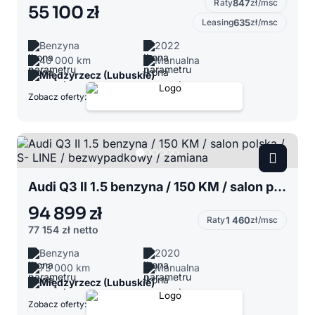
Raty
847
zł/msc
55 100 zł
Leasing
635
zł/msc
Benzyna
2022
40 000 km
Manualna
Międzyrzecz (Lubuskie)
Zobacz oferty:
Audi Q3 II 1.5 benzyna / 150 KM / salon polska / S- LINE / bezwypadkowy / zamiana
94 899 zł
Raty
1 460
zł/msc
77 154 zł
netto
Benzyna
2020
73 000 km
Manualna
Międzyrzecz (Lubuskie)
Zobacz oferty: