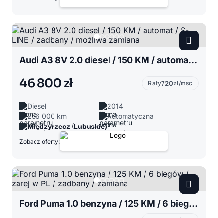
Audi A3 8V 2.0 diesel / 150 KM / automat / S- LINE / zadbany / możliwa zamiana
46 800 zł
Raty
720
zł/msc
Diesel
2014
256 000 km
Automatyczna
Międzyrzecz (Lubuskie)
Zobacz oferty:
Ford Puma 1.0 benzyna / 125 KM / 6 biegów / zarej w PL / zadbany / zamiana