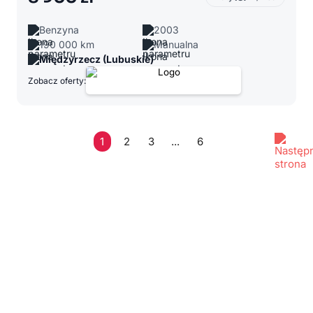
Benzyna
2003
190 000 km
Manualna
Międzyrzecz (Lubuskie)
Zobacz oferty:
1
2
3
...
6