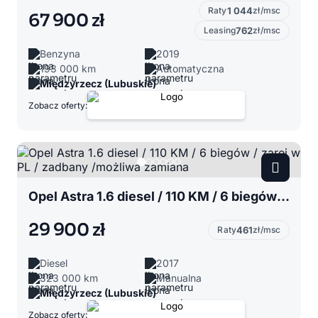
Raty
1 044
zł/msc
67 900 zł
Leasing
762
zł/msc
Benzyna
2019
193 000 km
Automatyczna
Międzyrzecz (Lubuskie)
Zobacz oferty:
Opel Astra 1.6 diesel / 110 KM / 6 biegów / zarej w PL / zadbany /możliwa zamiana
29 900 zł
Raty
461
zł/msc
Diesel
2017
323 000 km
Manualna
Międzyrzecz (Lubuskie)
Zobacz oferty: