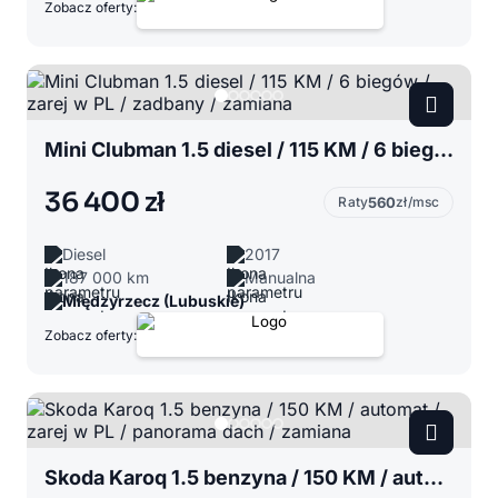
Zobacz oferty:
Mini Clubman 1.5 diesel / 115 KM / 6 biegów / zarej w PL / zadbany / zamiana
36 400 zł
Raty
560
zł/msc
Diesel
2017
187 000 km
Manualna
Międzyrzecz (Lubuskie)
Zobacz oferty:
Skoda Karoq 1.5 benzyna / 150 KM / automat / zarej w PL / panorama dach / zamiana