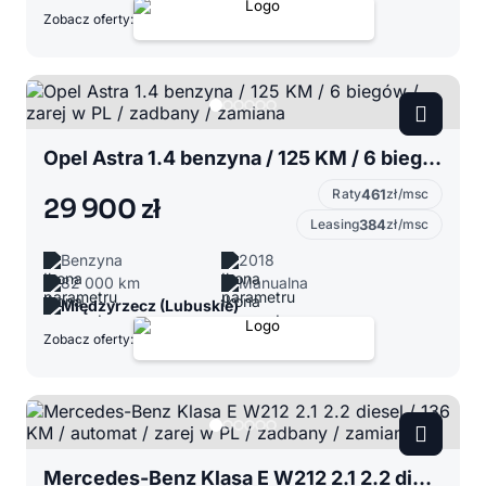
Zobacz oferty:
Opel Astra 1.4 benzyna / 125 KM / 6 biegów / zarej w PL / zadbany / zamiana
Raty
461
zł/msc
29 900 zł
Leasing
384
zł/msc
Benzyna
2018
82 000 km
Manualna
Międzyrzecz (Lubuskie)
Zobacz oferty:
Mercedes-Benz Klasa E W212 2.1 2.2 diesel / 136 KM / automat / zarej w PL / zadbany / zamiana