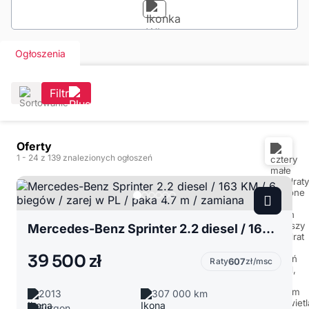
Ogłoszenia
Filtr
Oferty
1
- 24
z 139 znalezionych ogłoszeń
Mercedes-Benz Sprinter 2.2 diesel / 163 KM / 6 biegów / zarej w PL / paka 4.7 m / zamiana
39 500 zł
Raty
607
zł/msc
2013
307 000 km
Furgon