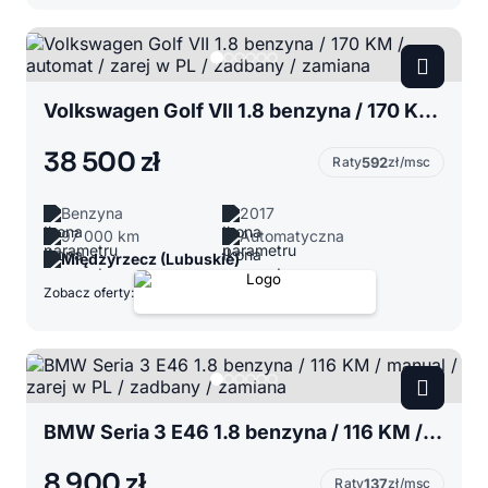
Volkswagen Golf VII 1.8 benzyna / 170 KM / automat / zarej w PL / zadbany / zamiana
38 500 zł
Raty
592
zł/msc
Benzyna
2017
97 000 km
Automatyczna
Międzyrzecz (Lubuskie)
Zobacz oferty:
BMW Seria 3 E46 1.8 benzyna / 116 KM / manual / zarej w PL / zadbany / zamiana
8 900 zł
Raty
137
zł/msc