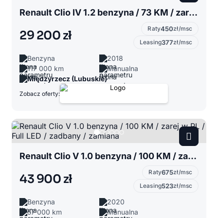
Renault Clio IV 1.2 benzyna / 73 KM / zarej w PL / zadbany / możliwa zamiana
Raty
450
zł/msc
29 200 zł
Leasing
377
zł/msc
Benzyna
2018
117 000 km
Manualna
Międzyrzecz (Lubuskie)
Zobacz oferty:
Renault Clio V 1.0 benzyna / 100 KM / zarej w PL / Full LED / zadbany / zamiana
Raty
675
zł/msc
43 900 zł
Leasing
523
zł/msc
Benzyna
2020
57 000 km
Manualna