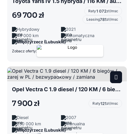
Toyota Yaris IV 1.5 hybryda / 116 KM / automat / salon polska / bezwypadek! / zadbany
Raty
1 072
zł/msc
69 700 zł
Leasing
781
zł/msc
Hybrydowy
2021
48 000 km
Automatyczna
Międzyrzecz (Lubuskie)
Zobacz oferty:
Opel Vectra C 1.9 diesel / 120 KM / 6 biegów / zarej w PL / bezwypadkowy / zamiana
7 900 zł
Raty
121
zł/msc
Diesel
2007
250 000 km
Manualna
Międzyrzecz (Lubuskie)