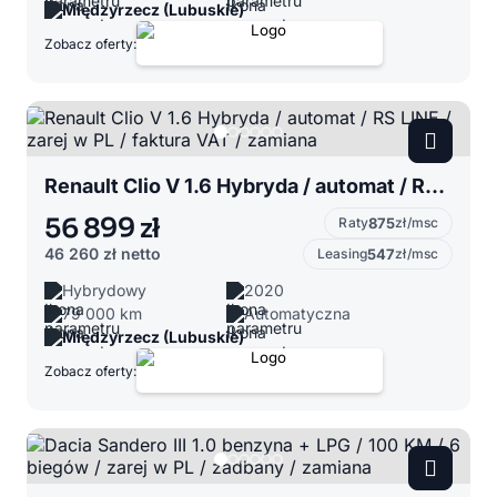
Międzyrzecz (Lubuskie)
Zobacz oferty:
Renault Clio V 1.6 Hybryda / automat / RS LINE / zarej w PL / faktura VAT / zamiana
56 899 zł
Raty
875
zł/msc
46 260 zł
netto
Leasing
547
zł/msc
Hybrydowy
2020
79 000 km
Automatyczna
Międzyrzecz (Lubuskie)
Zobacz oferty: