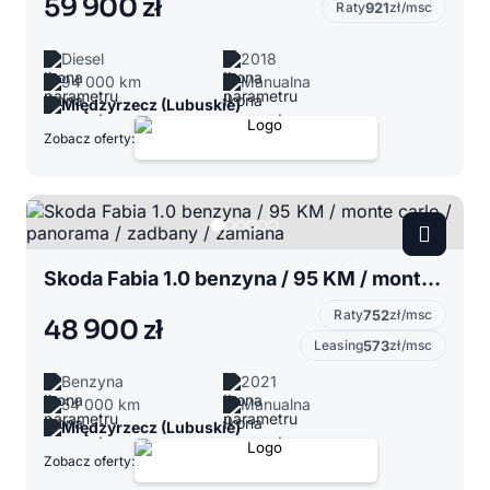
59 900 zł
Raty
921
zł/msc
Diesel
2018
94 000 km
Manualna
Międzyrzecz (Lubuskie)
Zobacz oferty:
Skoda Fabia 1.0 benzyna / 95 KM / monte carlo / panorama / zadbany / zamiana
Raty
752
zł/msc
48 900 zł
Leasing
573
zł/msc
Benzyna
2021
54 000 km
Manualna
Międzyrzecz (Lubuskie)
Zobacz oferty: