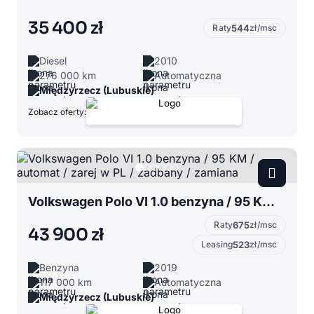
35 400 zł
Raty
544
zł/msc
Diesel
2010
276 000 km
Automatyczna
Międzyrzecz (Lubuskie)
Zobacz oferty:
Volkswagen Polo VI 1.0 benzyna / 95 KM / automat / zarej w PL / zadbany / zamiana
Raty
675
zł/msc
43 900 zł
Leasing
523
zł/msc
Benzyna
2019
117 000 km
Automatyczna
Międzyrzecz (Lubuskie)