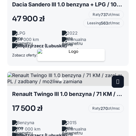
Dacia Sandero III 1.0 benzyna + LPG / 100 KM / 6 biegów / zarej w PL / zadbany / zamiana
Raty
737
zł/msc
47 900 zł
Leasing
563
zł/msc
LPG
2022
54 000 km
Manualna
Międzyrzecz (Lubuskie)
Zobacz oferty:
Renault Twingo III 1.0 benzyna / 71 KM / zarej w PL / zadbany / możliwa zamiana
17 500 zł
Raty
270
zł/msc
Benzyna
2015
177 000 km
Manualna
Międzyrzecz (Lubuskie)