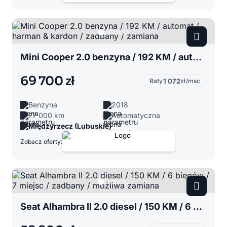
Mini Cooper 2.0 benzyna / 192 KM / automat / harman & kardon / zadbany / zamiana
69 700 zł
Raty
1 072
zł/msc
Benzyna
2018
77 000 km
Automatyczna
Międzyrzecz (Lubuskie)
Zobacz oferty:
Seat Alhambra II 2.0 diesel / 150 KM / 6 biegów / 7 miejsc / zadbany / możliwa zamiana