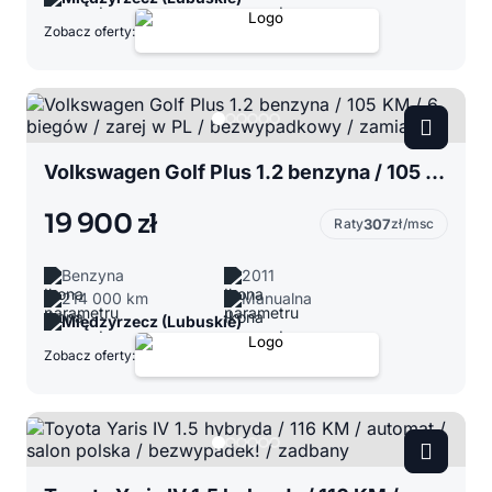
Zobacz oferty:
Volkswagen Golf Plus 1.2 benzyna / 105 KM / 6 biegów / zarej w PL / bezwypadkowy / zamiana
19 900 zł
Raty
307
zł/msc
Benzyna
2011
214 000 km
Manualna
Międzyrzecz (Lubuskie)
Zobacz oferty: