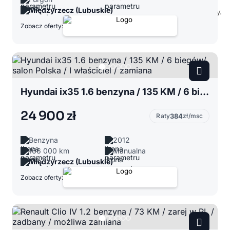
Międzyrzecz (Lubuskie)
Zobacz oferty:
Hyundai ix35 1.6 benzyna / 135 KM / 6 biegów/ salon Polska / I właściciel / zamiana
24 900 zł
Raty
384
zł/msc
Benzyna
2012
166 000 km
Manualna
Międzyrzecz (Lubuskie)
Zobacz oferty: