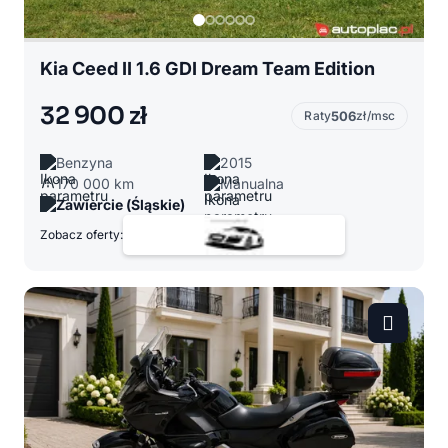
Kia Ceed II 1.6 GDI Dream Team Edition
32 900 zł
Raty
506
zł/msc
Benzyna
2015
170 000 km
Manualna
Zawiercie (Śląskie)
Zobacz oferty: