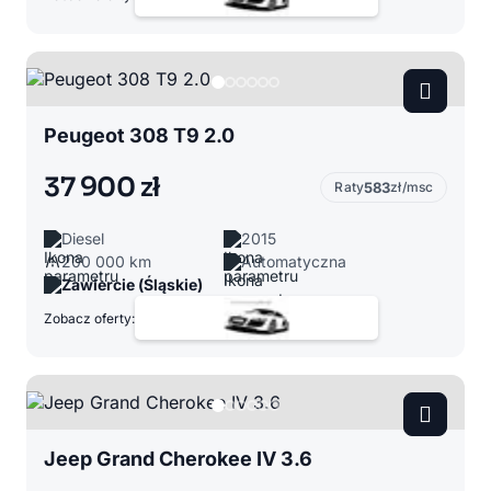
Peugeot 308 T9 2.0
37 900 zł
Raty
583
zł/msc
Diesel
2015
200 000 km
Automatyczna
Zawiercie (Śląskie)
Zobacz oferty:
Jeep Grand Cherokee IV 3.6