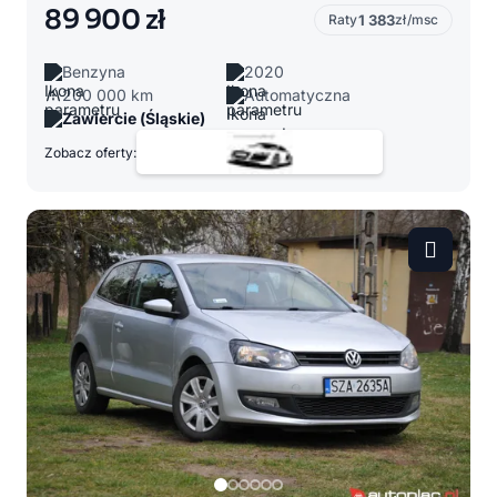
89 900 zł
Raty
1 383
zł/msc
Benzyna
2020
200 000 km
Automatyczna
Zawiercie (Śląskie)
Zobacz oferty: