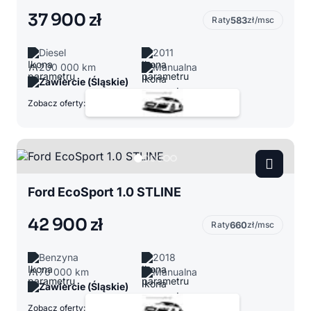
37 900 zł
Raty
583
zł/msc
Diesel
2011
200 000 km
Manualna
Zawiercie (Śląskie)
Zobacz oferty:
Ford EcoSport 1.0 STLINE
42 900 zł
Raty
660
zł/msc
Benzyna
2018
70 000 km
Manualna
Zawiercie (Śląskie)
Zobacz oferty: