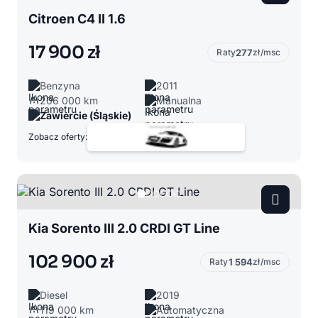
Citroen C4 II 1.6
17 900 zł
Raty
277
zł/msc
Benzyna
2011
206 000 km
Manualna
Zawiercie (Śląskie)
Zobacz oferty:
Kia Sorento III 2.0 CRDI GT Line
102 900 zł
Raty
1 594
zł/msc
Diesel
2019
119 000 km
Automatyczna