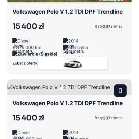
Volkswagen Polo V 1.2 TDI DPF Trendline
15 400 zł
Raty
237
zł/msc
Diesel
2014
175 000 km
Manualna
Zawiercie (Śląskie)
Zobacz oferty:
Volkswagen Polo V 1.2 TDI DPF Trendline
15 400 zł
Raty
237
zł/msc
Diesel
2014
163 000 km
Manualna