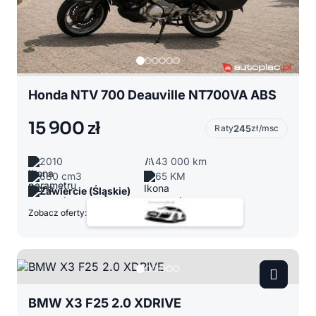
Honda NTV 700 Deauville NT700VA ABS
15 900 zł
Raty
245
zł/msc
2010
43 000 km
680 cm3
65 KM
Zawiercie (Śląskie)
Zobacz oferty:
BMW X3 F25 2.0 XDRIVE