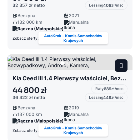
32 357 zł
netto
Leasing
408
zł/msc
Benzyna
2021
132 000 km
Manualna
Rączna (Małopolskie)
AutoKrok - Komis Samochodów
Zobacz oferty:
Krajowych
Kia Ceed III 1.4 Pierwszy właściciel, Bezwypadkowy, Android, Kamera,
44 800 zł
Raty
689
zł/msc
36 422 zł
netto
Leasing
449
zł/msc
Benzyna
2019
137 000 km
Manualna
Rączna (Małopolskie)
AutoKrok - Komis Samochodów
Zobacz oferty:
Krajowych