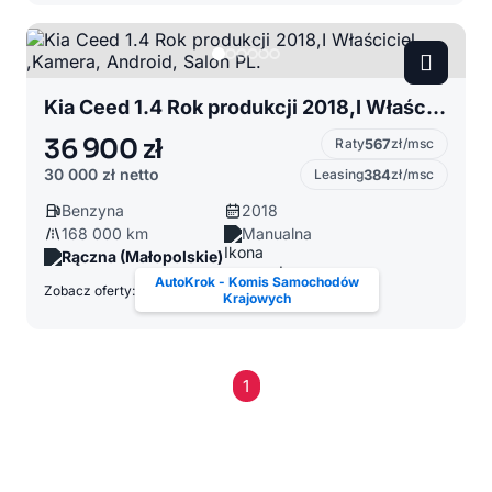
Kia Ceed 1.4 Rok produkcji 2018,I Właściciel ,Kamera, Android, Salon PL.
36 900 zł
Raty
567
zł/msc
30 000 zł
netto
Leasing
384
zł/msc
Benzyna
2018
168 000 km
Manualna
Rączna (Małopolskie)
AutoKrok - Komis Samochodów
Zobacz oferty:
Krajowych
1