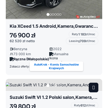
Kia XCeed 1.5 Android,Kamera,Gwarancja 12.2029 rok
76 900 zł
Raty
1 183
zł/msc
62 520 zł
netto
Leasing
709
zł/msc
Benzyna
2022
73 000 km
Manualna
Rączna (Małopolskie)
AutoKrok - Komis Samochodów
Zobacz oferty:
Krajowych
Suzuki Swift VI 1.2 Polski salon,Kamera,Android
39 800 zł
Raty
612
zł/msc