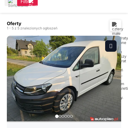
Filtr
Oferty
1
- 5
z 5 znalezionych ogłoszeń