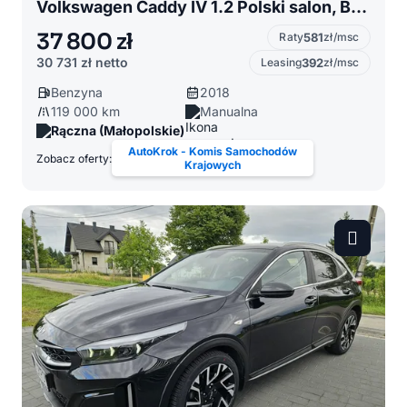
Volkswagen Caddy IV 1.2 Polski salon, Bezwypadkowy, Kamera
37 800 zł
Raty
581
zł/msc
30 731 zł
netto
Leasing
392
zł/msc
Benzyna
2018
119 000 km
Manualna
Rączna (Małopolskie)
AutoKrok - Komis Samochodów
Zobacz oferty:
Krajowych