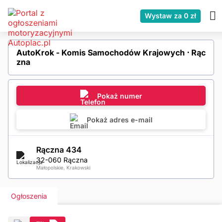
Wystaw za 0 zł
AutoKrok - Komis Samochodów Krajowych ⋅ Rąc
zna
Pokaż numer
Pokaż adres e-mail
Rączna 434
32-060 Rączna
Małopolskie, Krakowski
Ogłoszenia