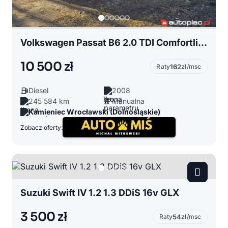
Volkswagen Passat B6 2.0 TDI Comfortline
10 500 zł
Raty
162
zł/msc
Diesel
2008
245 584 km
Manualna
Kamieniec Wrocławski (Dolnośląskie)
Zobacz oferty:
Suzuki Swift IV 1.2 1.3 DDiS 16v GLX
3 500 zł
Raty
54
zł/msc