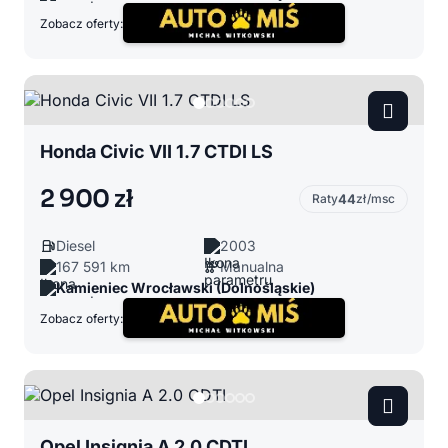
Zobacz oferty:
Honda Civic VII 1.7 CTDI LS
2 900 zł
Raty
44
zł/msc
Diesel
2003
167 591 km
Manualna
Kamieniec Wrocławski (Dolnośląskie)
Zobacz oferty:
Opel Insignia A 2.0 CDTI