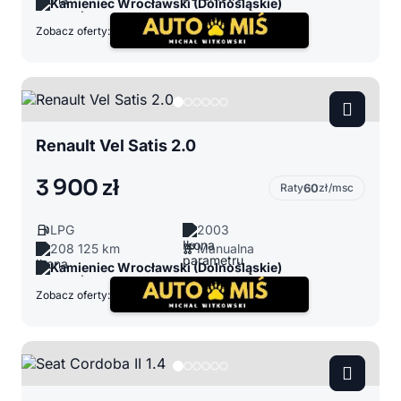
Kamieniec Wrocławski (Dolnośląskie)
Zobacz oferty:
Renault Vel Satis 2.0
3 900 zł
Raty
60
zł/msc
LPG
2003
208 125 km
Manualna
Kamieniec Wrocławski (Dolnośląskie)
Zobacz oferty: