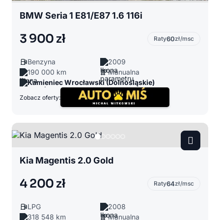
BMW Seria 1 E81/E87 1.6 116i
3 900 zł
Raty
60
zł/msc
Benzyna
2009
190 000 km
Manualna
Kamieniec Wrocławski (Dolnośląskie)
Zobacz oferty:
Kia Magentis 2.0 Gold
4 200 zł
Raty
64
zł/msc
LPG
2008
318 548 km
Manualna