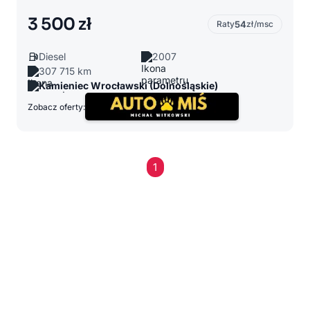
3 500 zł
Raty
54
zł/msc
Diesel
2007
307 715 km
Kamieniec Wrocławski (Dolnośląskie)
Zobacz oferty:
1