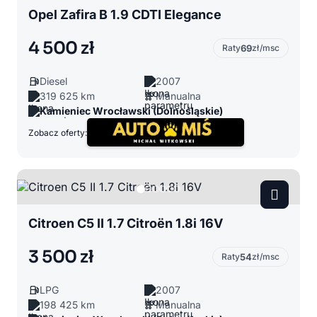
Opel Zafira B 1.9 CDTI Elegance
4 500 zł
Raty
69
zł/msc
Diesel
2007
319 625 km
Manualna
Kamieniec Wrocławski (Dolnośląskie)
Zobacz oferty:
Citroen C5 II 1.7 Citroën 1.8i 16V
3 500 zł
Raty
54
zł/msc
LPG
2007
198 425 km
Manualna