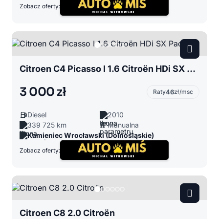
Zobacz oferty:
Citroen C4 Picasso I 1.6 Citroën HDi SX Pack
3 000 zł
Raty
46
zł/msc
Diesel
2010
339 725 km
Manualna
Kamieniec Wrocławski (Dolnośląskie)
Zobacz oferty:
Citroen C8 2.0 Citroën