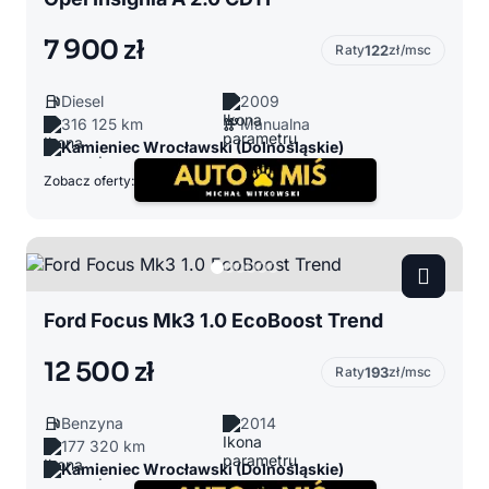
7 900 zł
Raty
122
zł/msc
Diesel
2009
316 125 km
Manualna
Kamieniec Wrocławski (Dolnośląskie)
Zobacz oferty:
Ford Focus Mk3 1.0 EcoBoost Trend
12 500 zł
Raty
193
zł/msc
Benzyna
2014
177 320 km
Kamieniec Wrocławski (Dolnośląskie)