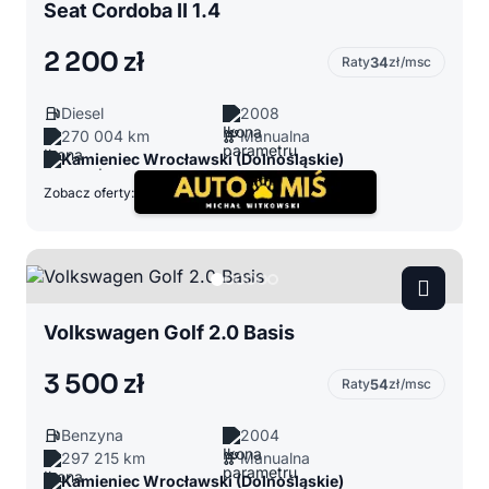
Seat Cordoba II 1.4
2 200 zł
Raty
34
zł/msc
Diesel
2008
270 004 km
Manualna
Kamieniec Wrocławski (Dolnośląskie)
Zobacz oferty:
Volkswagen Golf 2.0 Basis
3 500 zł
Raty
54
zł/msc
Benzyna
2004
297 215 km
Manualna
Kamieniec Wrocławski (Dolnośląskie)