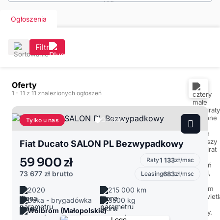
Ogłoszenia
Filtr
Oferty
1
- 11
z 11 znalezionych ogłoszeń
Tylko u nas
Fiat Ducato SALON PL Bezwypadkowy
59 900 zł
Raty
1 133
zł/msc
73 677 zł
brutto
Leasing
683
zł/msc
2020
215 000 km
Doka - brygadówka
3500 kg
Wolbrom (Małopolskie)