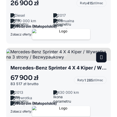
26 900 zł
Raty
415
zł/msc
Diesel
2017
230 000 km
Manualna
Wolbrom (Małopolskie)
Zobacz oferty:
Mercedes-Benz Sprinter 4 X 4 Kiper / Wywrotka na 3 strony / Bezwypadkowy
67 900 zł
Raty
1 285
zł/msc
83 517 zł
brutto
2013
430 000 km
Wywrotka
Wolbrom (Małopolskie)
Zobacz oferty: