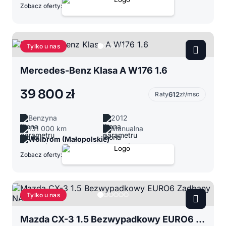
Zobacz oferty:
Tylko u nas
Mercedes-Benz Klasa A W176 1.6
39 800 zł
Raty
612
zł/msc
Benzyna
2012
131 000 km
Manualna
Wolbrom (Małopolskie)
Zobacz oferty:
Tylko u nas
Mazda CX-3 1.5 Bezwypadkowy EURO6 Zadbany NAVI