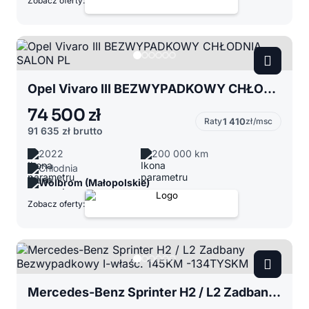
Zobacz oferty:
Opel Vivaro III BEZWYPADKOWY CHŁODNIA SALON PL
74 500 zł
Raty
1 410
zł/msc
91 635 zł
brutto
2022
200 000 km
Chłodnia
Wolbrom (Małopolskie)
Zobacz oferty:
Mercedes-Benz Sprinter H2 / L2 Zadbany Bezwypadkowy I-właśc. 145KM -134TYSKM