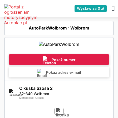
Wystaw za 0 zł
AutoParkWolbrom ⋅ Wolbrom
Pokaż numer
Pokaż adres e-mail
Olkuska Szosa 2
32-340 Wolbrom
Małopolskie, Olkuski