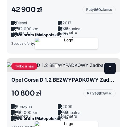
42 900 zł
Raty
660
zł/msc
Diesel
2017
142 000 km
Manualna
Wolbrom (Małopolskie)
Zobacz oferty:
Tylko u nas
Opel Corsa D 1.2 BEZWYPADKOWY Zadbany
10 800 zł
Raty
166
zł/msc
Benzyna
2009
160 000 km
Manualna
Wolbrom (Małopolskie)