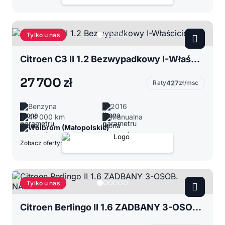
Tylko u nas
Citroen C3 II 1.2 Bezwypadkowy I-Właściciel
27 700 zł
Raty
427
zł/msc
Benzyna
2016
44 000 km
Manualna
Wolbrom (Małopolskie)
Zobacz oferty:
Tylko u nas
Citroen Berlingo II 1.6 ZADBANY 3-OSOB. NAVIGACJA