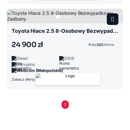
Toyota Hiace 2.5 8-Osobowy Bezwypadkowy Zadbany
24 900 zł
Raty
385
zł/msc
Diesel
2006
Manualna
Wolbrom (Małopolskie)
Zobacz oferty:
1