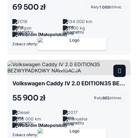
69 500 zł
Raty
1 069
zł/msc
2019
134 000 km
Furgon
3500 kg
Wolbrom (Małopolskie)
Zobacz oferty:
Volkswagen Caddy IV 2.0 EDITION35 BEZWYPADKOWY NAWIGACJA
55 900 zł
Raty
865
zł/msc
Diesel
2017
155 000 km
Manualna
Wolbrom (Małopolskie)
Zobacz oferty: