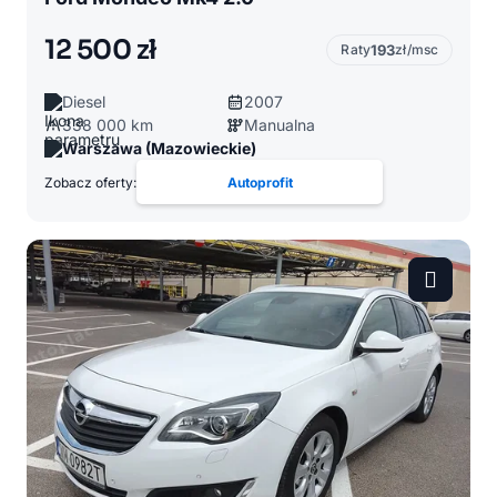
12 500 zł
Raty
193
zł/msc
Diesel
2007
338 000 km
Manualna
Warszawa (Mazowieckie)
Zobacz oferty:
Autoprofit