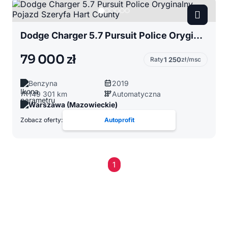
Dodge Charger 5.7 Pursuit Police Oryginalny Pojazd Szeryfa Hart County
79 000 zł
Raty
1 250
zł/msc
Benzyna
2019
149 301 km
Automatyczna
Warszawa (Mazowieckie)
Zobacz oferty:
Autoprofit
1