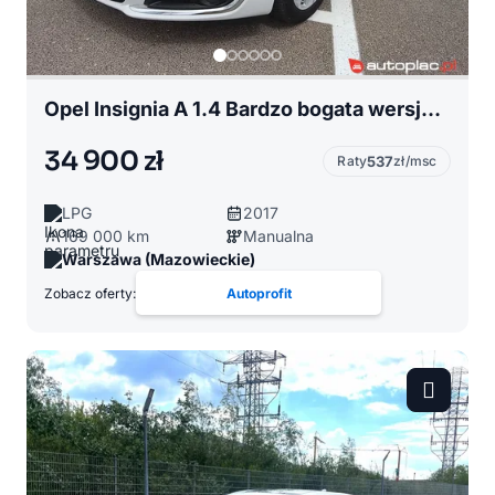
Opel Insignia A 1.4 Bardzo bogata wersja, fabryczna instalacja LPG
34 900 zł
Raty
537
zł/msc
LPG
2017
169 000 km
Manualna
Warszawa (Mazowieckie)
Zobacz oferty:
Autoprofit