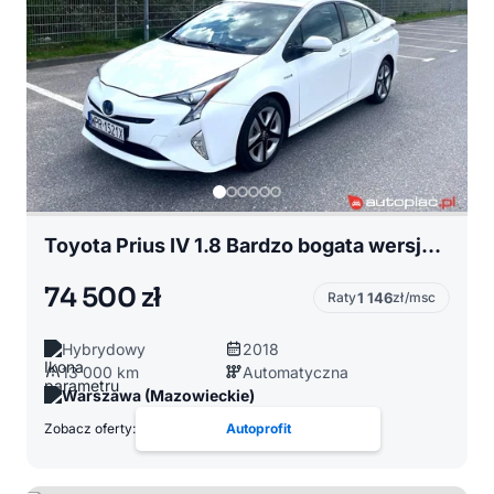
Toyota Prius IV 1.8 Bardzo bogata wersja wyposażenia, Rejestracja PL
74 500 zł
Raty
1 146
zł/msc
Hybrydowy
2018
13 000 km
Automatyczna
Warszawa (Mazowieckie)
Zobacz oferty:
Autoprofit