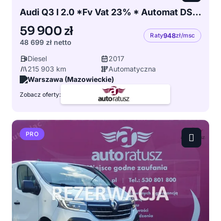
Audi Q3 I 2.0 *Fv Vat 23% * Automat DSG * TDI * Org.Lakier*
59 900 zł
Raty
948
zł/msc
48 699 zł
netto
Diesel
2017
215 903 km
Automatyczna
Warszawa (Mazowieckie)
Zobacz oferty:
PRO