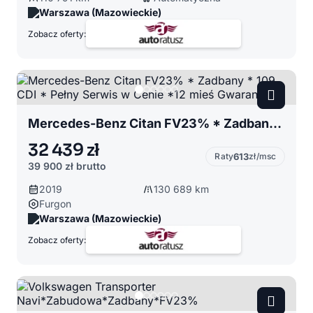
Warszawa (Mazowieckie)
Zobacz oferty:
Mercedes-Benz Citan FV23% * Zadbany * 109 CDI * Pełny Serwis w Cenie *12 mieś Gwarancja
32 439 zł
Raty
613
zł/msc
39 900 zł
brutto
2019
130 689 km
Furgon
Warszawa (Mazowieckie)
Zobacz oferty: