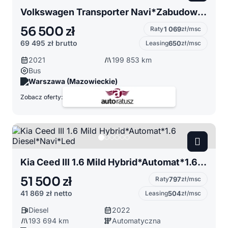
Volkswagen Transporter Navi*Zabudowa*Zadbany*FV23%
56 500 zł
Raty
1 069
zł/msc
69 495 zł
brutto
Leasing
650
zł/msc
2021
199 853 km
Bus
Warszawa (Mazowieckie)
Zobacz oferty:
Kia Ceed III 1.6 Mild Hybrid*Automat*1.6 Diesel*Navi*Led
51 500 zł
Raty
797
zł/msc
41 869 zł
netto
Leasing
504
zł/msc
Diesel
2022
193 694 km
Automatyczna