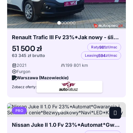
Renault Trafic III Fv 23%*Jak nowy - śliczny*L1H1*2.0DCI 146KM*Gwarancja*Kamera*Navi
51 500 zł
Raty
981
zł/msc
63 345 zł
brutto
Leasing
594
zł/msc
2021
199 801 km
Furgon
Warszawa (Mazowieckie)
Zobacz oferty:
PRO
Nissan Juke II 1.0 Fv 23%*Automat*Gwarancja i Serwis w cenie*Bezwypadkowy*Navi*LED*Kamery