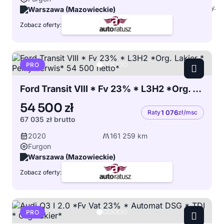
Warszawa (Mazowieckie)
Zobacz oferty:
PRO
Ford Transit VIII * Fv 23% * L3H2 *Org. Lakier * Pełny Serwis* 54 500 netto*
54 500 zł
Raty
1 076
zł/msc
67 035 zł
brutto
2020
161 259 km
Furgon
Warszawa (Mazowieckie)
Zobacz oferty:
PRO