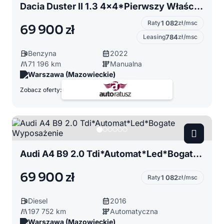
Dacia Duster II 1.3 4x4*Pierwszy Właściciel*Salon Polska
Raty
1 082
zł/msc
69 900 zł
Leasing
784
zł/msc
Benzyna
2022
71 196 km
Manualna
Warszawa (Mazowieckie)
Zobacz oferty:
Audi A4 B9 2.0 Tdi*Automat*Led*Bogate Wyposażenie
69 900 zł
Raty
1 082
zł/msc
Diesel
2016
197 752 km
Automatyczna
Warszawa (Mazowieckie)