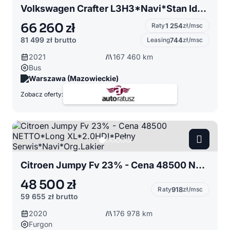
Volkswagen Crafter L3H3*Navi*Stan Idealny*Zabudowa*Serwisowany
66 260 zł
Raty
1 254
zł/msc
81 499 zł
brutto
Leasing
744
zł/msc
2021
167 460 km
Bus
Warszawa (Mazowieckie)
Zobacz oferty:
Citroen Jumpy Fv 23% - Cena 48500 NETTO*Long XL*2.0HDI*Pełny Serwis*Navi*Org.Lakier
48 500 zł
Raty
918
zł/msc
59 655 zł
brutto
2020
176 978 km
Furgon