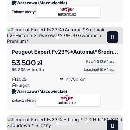
Warszawa (Mazowieckie)
Zobacz oferty:
Peugeot Expert Fv23%*Automat*Średniak L2*Historia Serwisowa*2.0HDI*Gwarancja Premium*
53 500 zł
Raty
1 012
zł/msc
65 805 zł
brutto
Leasing
619
zł/msc
2022
171 760 km
Furgon
Warszawa (Mazowieckie)
Zobacz oferty: