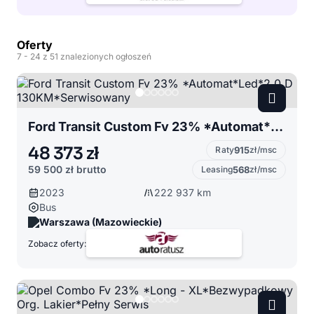
Oferty
7
- 24
z 51 znalezionych ogłoszeń
Ford Transit Custom Fv 23% *Automat*Led*2.0 D 130KM*Serwisowany
48 373 zł
Raty
915
zł/msc
59 500 zł
brutto
Leasing
568
zł/msc
2023
222 937 km
Bus
Warszawa (Mazowieckie)
Zobacz oferty: