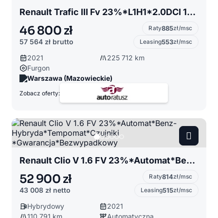
Renault Trafic III Fv 23%*L1H1*2.0DCI 146KM*Gwarancja*Kamera*Navi*Cena 46 800 Netto
46 800 zł
Raty
885
zł/msc
57 564 zł
brutto
Leasing
553
zł/msc
2021
225 712 km
Furgon
Warszawa (Mazowieckie)
Zobacz oferty:
Renault Clio V 1.6 FV 23%*Automat*Benz-Hybryda*Tempomat*Czujniki *Gwarancja*Bezwypadkowy
52 900 zł
Raty
814
zł/msc
43 008 zł
netto
Leasing
515
zł/msc
Hybrydowy
2021
110 791 km
Automatyczna