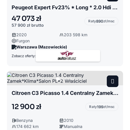
Peugeot Expert Fv23% * Long * 2.0 Hdi 150 KM * Zabudowa * Śliczny
47 073 zł
Raty
890
zł/msc
57 900 zł
brutto
2020
203 598 km
Furgon
Warszawa (Mazowieckie)
Zobacz oferty:
Citroen C3 Picasso 1.4 Centralny Zamek*Klima*Salon PL*2 Właściciel
12 900 zł
Raty
199
zł/msc
Benzyna
2010
174 662 km
Manualna