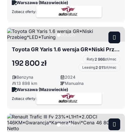
Warszawa (Mazowieckie)
Zobacz oferty:
Toyota GR Yaris 1.6 wersja GR*Niski Przebieg*LED*Tuning
Raty
2 966
zł/msc
192 800 zł
Leasing
2 011
zł/msc
Benzyna
2024
13 898 km
Manualna
Warszawa (Mazowieckie)
Zobacz oferty: