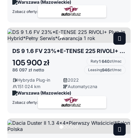
Warszawa (Mazowieckie)
Zobacz oferty:
DS 9 1.6 FV 23%*E-TENSE 225 RIVOLI+ Plug-in Hybrid*Pełny Serwis*Gwarancja 1 rok
105 900 zł
Raty
1 640
zł/msc
86 097 zł
netto
Leasing
946
zł/msc
Hybryda Plug-in
2022
151 024 km
Automatyczna
Warszawa (Mazowieckie)
Zobacz oferty: