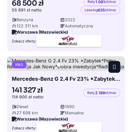
68 500 zł
Raty
1 061
zł/msc
55 691 zł
netto
Leasing
635
zł/msc
Benzyna
2022
122 311 km
Automatyczna
Warszawa (Mazowieckie)
Zobacz oferty:
PRO
Mercedes-Benz G 2.4 Fv 23% *Zabytek*Pełna Renowacja Jak Nowy*Dobra Inwestycja*Radiostacja
141 327 zł
Raty
2 189
zł/msc
114 900 zł
netto
Diesel
1990
27 698 km
Manualna
Warszawa (Mazowieckie)
Zobacz oferty: