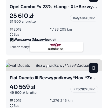
Opel Combo Fv 23% *Long - XL*Bezwypadkowy Org. Lakier*Pełny Serwis
25 610 zł
Raty
484
zł/msc
31 500 zł
brutto
2018
183 205 km
Bus
Warszawa (Mazowieckie)
Zobacz oferty:
Fiat Ducato III Bezwypadkowy*Navi*Zadbany
40 569 zł
Raty
767
zł/msc
49 900 zł
brutto
2019
276 246 km
Bus