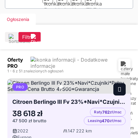
Ogłoszenia
Filtr
Oferty
PRO
1
- 6
z 51 znalezionych ogłoszeń
PRO
Citroen Berlingo III Fv 23%*Navi*Czujniki*Pełny Serwis *Cena Brutto 47500*Gwarancja
38 618 zł
Raty
762
zł/msc
47 500 zł
brutto
Leasing
470
zł/msc
2022
147 222 km
Furgon